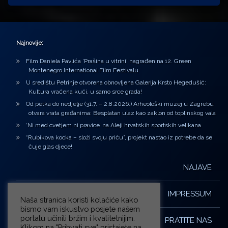
Najnovije:
Film Daniela Pavlića ‘Prašina u vitrini’ nagrađen na 12. Green
Montenegro International Film Festivalu
U središtu Petrinje otvorena obnovljena Galerija Krsto Hegedušić:
Kultura vraćena kući, u samo srce grada!
Od petka do nedjelje (31.7. – 2.8.2026.) Arheološki muzej u Zagrebu
otvara vrata građanima: Besplatan ulaz kao zaklon od toplinskog vala
‘Ni med cvetjem ni pravice’ na Aleji hrvatskih sportskih velikana
“Rubikova kocka – složi svoju priču”, projekt nastao iz potrebe da se
čuje glas djece!
NAJAVE
IMPRESSUM
Naša stranica koristi kolačiće kako
bismo vam iskustvo posjete našem
portalu učinili bržim i kvalitetnijim.
PRATITE NAS
Klikom na "Prihvati sve" pristajete na