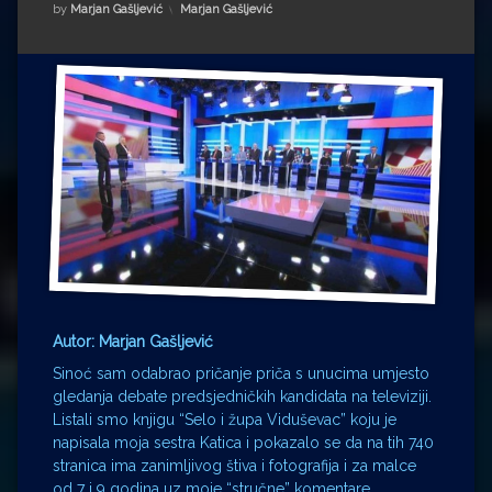
Impressum
Milenko Strižak
Kategorije:
by
Marjan Gašljević
Marjan Gašljević
Drugi autori
Drugi autori
Matea Andrić
Ljiljana Lekanić-Kljaić
Željko Krznarić
Mario Lovreković
Miroslav Šantek
Autor: Marjan Gašljević
Sinoć sam odabrao pričanje priča s unucima umjesto
gledanja debate predsjedničkih kandidata na televiziji.
Listali smo knjigu “Selo i župa Viduševac” koju je
napisala moja sestra Katica i pokazalo se da na tih 740
stranica ima zanimljivog štiva i fotografija i za malce
od 7 i 9 godina uz moje “stručne” komentare.