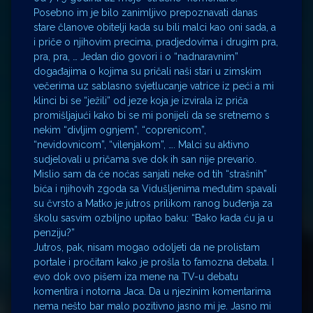
Posebno im je bilo zanimljivo prepoznavati danas
stare članove obitelji kada su bili malci kao oni sada, a
i priče o njihovim precima, pradjedovima i drugim pra,
pra, pra, … Jedan dio govori i o “nadnaravnim”
događajima o kojima su pričali naši stari u zimskim
večerima uz sablasno svjetlucanje vatrice iz peći a mi
klinci bi se “ježili” od jeze koja je izvirala iz priča
promišljajući kako bi se mi ponijeli da se sretnemo s
nekim “divljim ognjem”, “coprenicom”,
“nevidovnicom”, “vilenjakom”, …. Malci su aktivno
sudjelovali u pričama sve dok ih san nije prevario.
Mislio sam da će noćas sanjati neke od tih “strašnih”
bića i njihovih zgoda sa Vidušljenima međutim spavali
su čvrsto a Matko je jutros prilikom ranog buđenja za
školu sasvim ozbiljno upitao baku: “Bako kada ću ja u
penziju?”
Jutros, pak, nisam mogao odoljeti da ne prolistam
portale i pročitam kako je prošla to famozna debata. I
evo dok ovo pišem iza mene na TV-u debatu
komentira i notorna Jaca. Da u njezinim komentarima
nema nešto bar malo pozitivno jasno mi je. Jasno mi