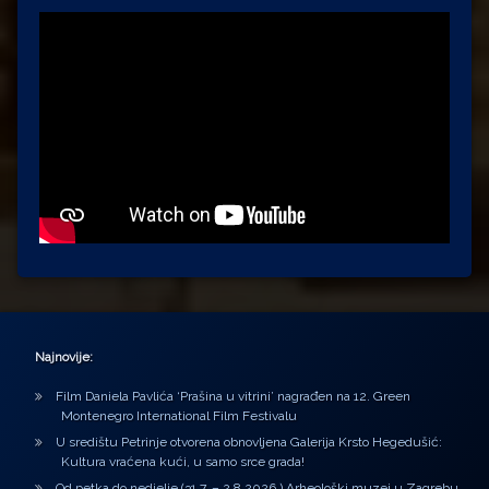
Najnovije:
Film Daniela Pavlića ‘Prašina u vitrini’ nagrađen na 12. Green
Montenegro International Film Festivalu
U središtu Petrinje otvorena obnovljena Galerija Krsto Hegedušić:
Kultura vraćena kući, u samo srce grada!
Od petka do nedjelje (31.7. – 2.8.2026.) Arheološki muzej u Zagrebu