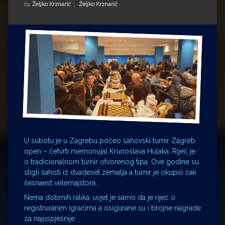
Impressum
Milenko Strižak
Kategorije:
by
Željko Krznarić
Željko Krznarić
Drugi autori
Drugi autori
Matea Andrić
Ljiljana Lekanić-Kljaić
Željko Krznarić
Mario Lovreković
U subotu je u Zagrebu počeo šahovski turnir Zagreb
Miroslav Šantek
open – četvrti memoriujal Krunoslava Hulaka. Riječ je
o tradicionalnom turnir otvorenog tipa. Ove godine su
stigli šahisti iz dvadeset zemalja a turnir je okupio čak
šesnaest velemajstora.
Nema dobrnih ralika, uvjet je samo da je riječ o
registruranim igračima a osigurane su i brojne nagrade
za najuspješnije.