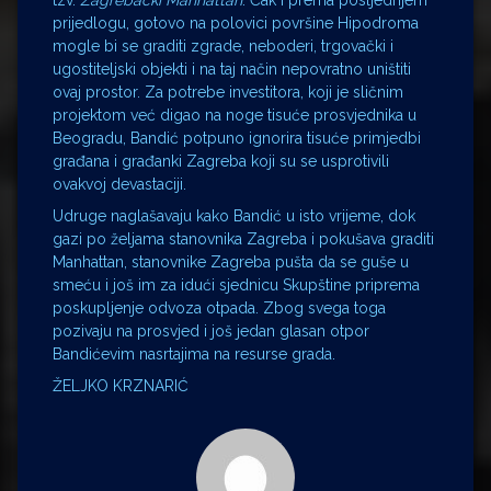
prijedlogu, gotovo na polovici površine Hipodroma
mogle bi se graditi zgrade, neboderi, trgovački i
ugostiteljski objekti i na taj način nepovratno uništiti
ovaj prostor. Za potrebe investitora, koji je sličnim
projektom već digao na noge tisuće prosvjednika u
Beogradu, Bandić potpuno ignorira tisuće primjedbi
građana i građanki Zagreba koji su se usprotivili
ovakvoj devastaciji.
Udruge naglašavaju kako Bandić u isto vrijeme, dok
gazi po željama stanovnika Zagreba i pokušava graditi
Manhattan, stanovnike Zagreba pušta da se guše u
smeću i još im za idući sjednicu Skupštine priprema
poskupljenje odvoza otpada. Zbog svega toga
pozivaju na prosvjed i još jedan glasan otpor
Bandićevim nasrtajima na resurse grada.
ŽELJKO KRZNARIĆ