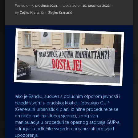
Impressum
Milenko Strižak
Posted on
5. prosinca 2019.
Updated on
10. prosinca 2022.
Kategorije:
by
Željko Krznarić
Željko Krznarić
Drugi autori
Drugi autori
Matea Andrić
Ljiljana Lekanić-Kljaić
Željko Krznarić
Mario Lovreković
Miroslav Šantek
Iako je Bandić, suočen s odlučnim otporom javnosti i
nejedinstvom u gradskoj koaliciji, povukao GUP
(Generalni urbanistički plan) iz hitne procedure te se
on neće naći na idućoj sjednici, zbog svih
manipulacija u proceduri te opasnog sadržaja GUP-a,
udruge su odlučile svejedno organizirati prosvjed
upozorenja.