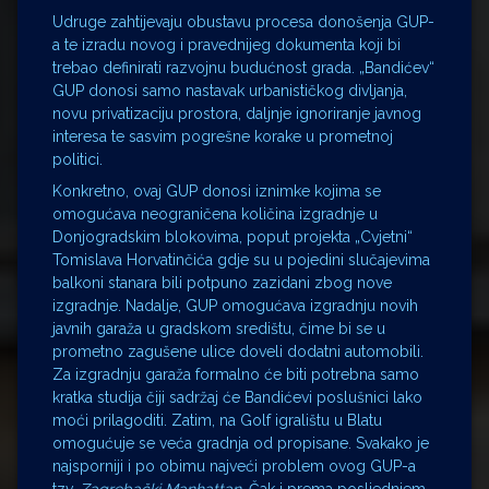
Udruge zahtijevaju obustavu procesa donošenja GUP-
a te izradu novog i pravednijeg dokumenta koji bi
trebao definirati razvojnu budućnost grada. „Bandićev“
GUP donosi samo nastavak urbanističkog divljanja,
novu privatizaciju prostora, daljnje ignoriranje javnog
interesa te sasvim pogrešne korake u prometnoj
politici.
Konkretno, ovaj GUP donosi iznimke kojima se
omogućava neograničena količina izgradnje u
Donjogradskim blokovima, poput projekta „Cvjetni“
Tomislava Horvatinčića gdje su u pojedini slučajevima
balkoni stanara bili potpuno zazidani zbog nove
izgradnje. Nadalje, GUP omogućava izgradnju novih
javnih garaža u gradskom središtu, čime bi se u
prometno zagušene ulice doveli dodatni automobili.
Za izgradnju garaža formalno će biti potrebna samo
kratka studija čiji sadržaj će Bandićevi poslušnici lako
moći prilagoditi. Zatim, na Golf igralištu u Blatu
omogućuje se veća gradnja od propisane. Svakako je
najsporniji i po obimu najveći problem ovog GUP-a
tzv.
Zagrebački Manhattan
. Čak i prema posljednjem