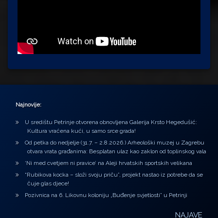
Najnovije:
U središtu Petrinje otvorena obnovljena Galerija Krsto Hegedušić:
Kultura vraćena kući, u samo srce grada!
Od petka do nedjelje (31.7. – 2.8.2026.) Arheološki muzej u Zagrebu
otvara vrata građanima: Besplatan ulaz kao zaklon od toplinskog vala
‘Ni med cvetjem ni pravice’ na Aleji hrvatskih sportskih velikana
“Rubikova kocka – složi svoju priču”, projekt nastao iz potrebe da se
čuje glas djece!
Pozivnica na 6. Likovnu koloniju „Buđenje svjetlosti” u Petrinji
NAJAVE