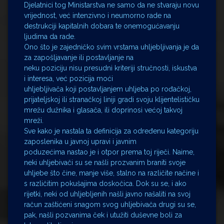
Djelatnici tog Ministarstva ne samo da ne stvaraju novu
vrijednost, već intenzivno i neumorno rade na
destrukciji kapitalnih dobara te onemogućavanju
ljudima da rade.
Ono što je zajedničko svim vrstama uhljebljivanja je da
za zapošljavanje ili postavljanje na
neku poziciju nisu presudni kriteriji stručnosti, iskustva
i interesa, već pozicija moći
uhljebljivača koji postavljanjem uhljeba po rođačkoj,
prijateljskoj ili stranačkoj liniji gradi svoju klijentelističku
mrežu dužnika i glasača, ili doprinosi većoj takvoj
mreži.
Sve kako je nastala ta definicija za određenu kategoriju
zaposlenika u javnoj upravi i javnim
poduzećima nastao je i otpor prema toj riječi. Naime,
neki uhljebivači su se našli prozvanim braniti svoje
uhljebe što čine, manje više, stalno na različite načine i
s različitim pokušajima doskočica. Dok su se, i ako
rijetki, neki od uhljebljenih našli javno našaliti na svoj
račun zaštićeni snagom svog uhljebivača drugi su se,
pak, našli pozvanima ček i utužiti duševne boli za