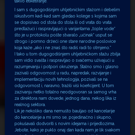
takvo etiketiranje.
I sam s dugogodišnjim uhljebničkim stažom i debelim
iskustvom kad-kad sam gledao kolege s kojima sam
se dopisivao od stola do stola ili od vrata do vrata
predlažući i raspravljajući o varijantama „tople vode“
što je u protokolu pošte stvaralo „učinak“ usput se
strogo i pomno držeći one stare narodne poslovice
koja kaže „ako i ne znaš što radiš radi to otmjeno.“
I tako u tom dugogodišnjem uhljebničkom stažu zbilja
sam vidio svašta i raspravljao o svačemu uživajući u
razumjevanju i potpori okruženja. Stalno smo i glasno
zazivali odgovornost u radu, napredak, razvijanje i
implementaciju novih tehnologija, pozivali se na
odgovornost i, naravno, tražili viši koeficijent. U tom
zazivanju netko totalno neodgovoran sa samog vrha
za direktora nam dovede, jednog dana, nekog lika iz
realnog sektora.
Lik je nekoliko dana nemušto bauljao od kancelarije
do kancelarije a mi smo se, pojedinačno i skupno,
pokušavali dodvoriti s novim idejama i prijedlozima.
Jebote, kako je puklo onaj dan kada nam je lik svakom