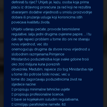
definirati tu riječ? Uhljeb je, kažu, osoba koja prima
plaću iz državnog proračuna za rad koji ne rezultira
stvaranjem dodatne vrijednosti u smislu proizvodnje
dobara ili pružanja usluga koji korisnicima istih
povećava kvalitetu života.
Uhljebi udaraju pečate, provode besmislene
regulative, šalju jedni drugima ovjerene papire, … I tu
čak nije najveći problem u tome što oni ne stvaraju
novu vrijednost, već što
onemogućuju drugima da stvore novu vrijednost u
slobodnim razmjenama.Primjerice
Ministarstvo poduzetništva koje svake gdoine troši
oko 700 milijuna kuna poreznih
obveznika. Međutim, najveće zlo tog Ministarstva nije
u tome što potroše toliki novac, već u
tome što zagorčavaju poduzetnicima život na
sljedeće načine:
 propisuju minimalne tehničke uvjete
 propisuju profesionalne licence,
 bave se kojekakvim suludim regulativama,
 izmišljaju parafiskalne namete, itd.