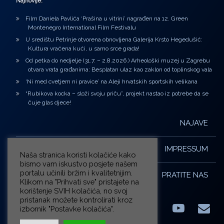
Najnovije:
Film Daniela Pavlića ‘Prašina u vitrini’ nagrađen na 12. Green
Montenegro International Film Festivalu
U središtu Petrinje otvorena obnovljena Galerija Krsto Hegedušić:
Kultura vraćena kući, u samo srce grada!
Od petka do nedjelje (31.7. – 2.8.2026.) Arheološki muzej u Zagrebu
otvara vrata građanima: Besplatan ulaz kao zaklon od toplinskog vala
‘Ni med cvetjem ni pravice’ na Aleji hrvatskih sportskih velikana
“Rubikova kocka – složi svoju priču”, projekt nastao iz potrebe da se
čuje glas djece!
NAJAVE
IMPRESSUM
Naša stranica koristi kolačiće kako
bismo vam iskustvo posjete našem
portalu učinili bržim i kvalitetnijim.
PRATITE NAS
Klikom na "Prihvati sve" pristajete na
korištenje SVIH kolačića, no svoj
pristanak možete kontrolirati kroz
izbornik "Postavke kolačića".
Facebook
LinkedIn
YouTub
E-m
X.com