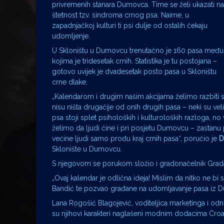
privremenih stanara Dumovca. Time se želi ukazati na
štetnost tzv. sindroma crnog psa. Naime, u
zapadnjačkoj kulturi ti psi dulje od ostalih čekaju
udomljenje.
U Skloništu u Dumovcu trenutačno je 160 pasa među
kojima je tridesetak crnih. Statistika je tu postojana –
gotovo uvijek je dvadesetak posto pasa u Skloništu
crne dlake.
„Kalendarom i drugim našim akcijama želimo razbiti st
nisu ništa drugačije od onih drugih pasa – neki su v
psa stoji splet psiholoških i kulturoloških razloga, no
želimo da ljudi čine i pri posjetu Dumovcu – zastan
većine ljudi samo prođu kraj crnih pasa“, poručio je
D
Sklonište u Dumovcu.
S njegovom se porukom složio i gradonačelnik Grad
„Ovaj kalendar je odlična ideja! Mislim da nitko ne bi 
Bandić te pozvao građane na udomljavanje pasa iz 
Lana Rogošić Blagojević, voditeljica marketinga i odno
su njihovi karakteri naglašeni modnim dodacima Croa