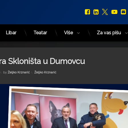
Facebook
LinkedIn
X.com
You
Libar
Teatar
Više
Za vas pišu
ara Skloništa u Dumovcu
Kategorije:
by
Željko Krznarić
Željko Krznarić