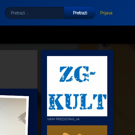
Pretraži:
Tube
E-mail
Prijava
VAM PREDSTAVLJA :