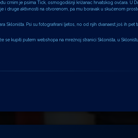
među crnim je psima Tick, osmogodišnji križanac hrvatskog ovčara. U 
trčanje i druge aktivnosti na otvorenom, pa mu boravak u skučenom pros
 Skloništa. Psi su fotografirani ljetos, no od njih dvanaest još ih pet 
 se kupiti putem webshopa na mrežnoj stranici Skloništa, u Skloništu