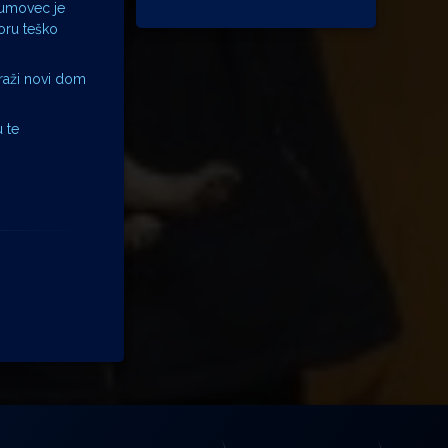
Dumovec je
toru teško
traži novi dom
 te