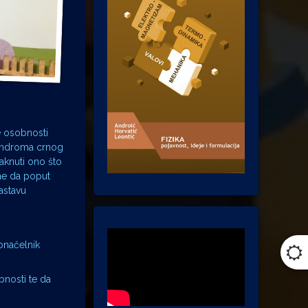
e osobnosti
 sindroma crnog
taknuti ono što
ne da poput
astavu
donačelnik
bnosti te da