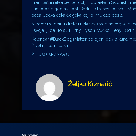
Trenutačni rekorder po duljini boravka u Skloništu 
stigao prije godinu i pol. Radni je to pas koji voli 
pada. Jedva čeka čovjeka koji bi mu dao posla.
Njegovu sudbinu dijele i neke zvijezde novog kalendara
i svoje ljude. To su Funny, Tyson, Vučko, Leny i Odin.
Kalendar #BlackDogsMatter po cijeni od 50 kuna može
Životinjskom kutku.
ŽELJKO KRZNARIĆ
Željko Krznarić
Najnovije: