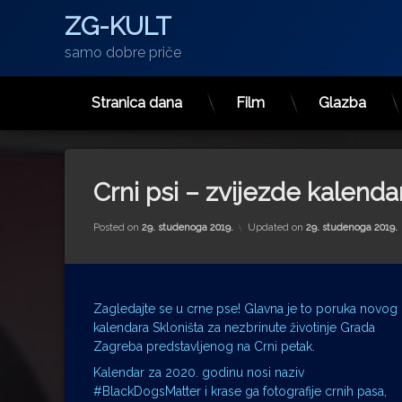
ZG-KULT
samo dobre priče
Stranica dana
Film
Glazba
Preskoči
na
sadržaj
Crni psi – zvijezde kalend
Posted on
29. studenoga 2019.
Updated on
29. studenoga 2019.
Zagledajte se u crne pse! Glavna je to poruka novog
kalendara Skloništa za nezbrinute životinje Grada
Zagreba predstavljenog na Crni petak.
Kalendar za 2020. godinu nosi naziv
#BlackDogsMatter i krase ga fotografije crnih pasa,