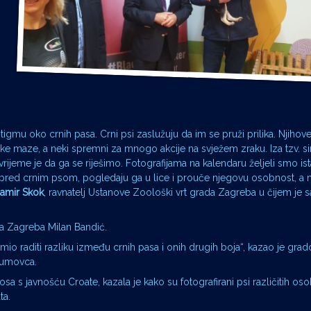
igmu oko crnih pasa. Crni psi zaslužuju da im se pruži prilika. Njihov
elike maze, a neki spremni za mnogo akcije na svježem zraku. Iza tzv.
 vrijeme je da ga se riješimo. Fotografijama na kalendaru željeli smo is
u pred crnim psom, pogledaju ga u lice i prouče njegovu osobnost, a 
amir Skok
, ravnatelj Ustanove Zoološki vrt grada Zagreba u čijem je s
a Zagreba Milan Bandić.
smio raditi razliku između crnih pasa i onih drugih boja“, kazao je gra
Dumovca.
sa s javnošću Croate, kazala je kako su fotografirani psi različitih oso
ta.