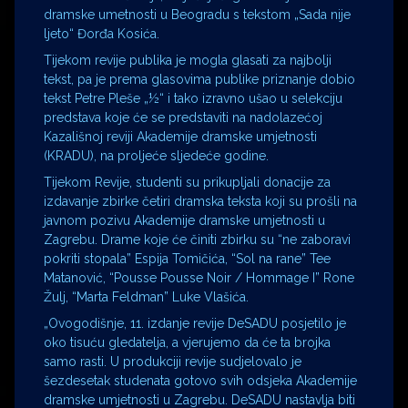
dramske umetnosti u Beogradu s tekstom „Sada nije
ljeto“ Đorđa Kosića.
Tijekom revije publika je mogla glasati za najbolji
tekst, pa je prema glasovima publike priznanje dobio
tekst Petre Pleše „½“ i tako izravno ušao u selekciju
predstava koje će se predstaviti na nadolazećoj
Kazališnoj reviji Akademije dramske umjetnosti
(KRADU), na proljeće sljedeće godine.
Tijekom Revije, studenti su prikupljali donacije za
izdavanje zbirke četiri dramska teksta koji su prošli na
javnom pozivu Akademije dramske umjetnosti u
Zagrebu. Drame koje će činiti zbirku su “ne zaboravi
pokriti stopala” Espija Tomičića, “Sol na rane” Tee
Matanović, “Pousse Pousse Noir / Hommage I” Rone
Žulj, “Marta Feldman” Luke Vlašića.
„Ovogodišnje, 11. izdanje revije DeSADU posjetilo je
oko tisuću gledatelja, a vjerujemo da će ta brojka
samo rasti. U produkciji revije sudjelovalo je
šezdesetak studenata gotovo svih odsjeka Akademije
dramske umjetnosti u Zagrebu. DeSADU nastavlja biti