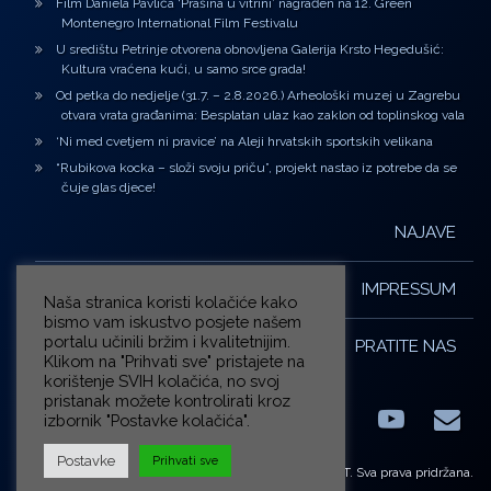
Film Daniela Pavlića ‘Prašina u vitrini’ nagrađen na 12. Green
Montenegro International Film Festivalu
U središtu Petrinje otvorena obnovljena Galerija Krsto Hegedušić:
Kultura vraćena kući, u samo srce grada!
Od petka do nedjelje (31.7. – 2.8.2026.) Arheološki muzej u Zagrebu
otvara vrata građanima: Besplatan ulaz kao zaklon od toplinskog vala
‘Ni med cvetjem ni pravice’ na Aleji hrvatskih sportskih velikana
“Rubikova kocka – složi svoju priču”, projekt nastao iz potrebe da se
čuje glas djece!
NAJAVE
IMPRESSUM
Naša stranica koristi kolačiće kako
bismo vam iskustvo posjete našem
portalu učinili bržim i kvalitetnijim.
PRATITE NAS
Klikom na "Prihvati sve" pristajete na
korištenje SVIH kolačića, no svoj
pristanak možete kontrolirati kroz
izbornik "Postavke kolačića".
Facebook
LinkedIn
YouTub
E-m
X.com
Postavke
Prihvati sve
© ZG-KULT. Sva prava pridržana.