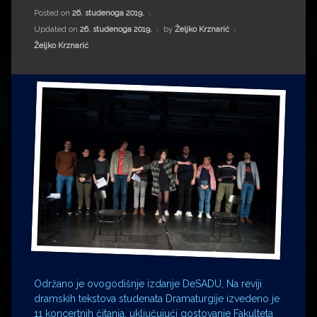
Impressum
Milenko Strižak
Posted on
26. studenoga 2019.
Updated on
26. studenoga 2019.
by
Željko Krznarić
Drugi autori
Drugi autori
Kategorije:
Željko Krznarić
Matea Andrić
Ljiljana Lekanić-Kljaić
Željko Krznarić
Mario Lovreković
Miroslav Šantek
Održano je ovogodišnje izdanje DeSADU, Na reviji
dramskih tekstova studenata Dramaturgije izvedeno je
11 koncertnih čitanja, uključujući gostovanje Fakulteta