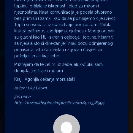
toplinu, prštala je iskrenost i glad za mirom i
nježnostima. Naša komunikacija je počela otvoreno
bez primisli i zamki, kao da se poznajemo cijeli život.
Topla si osoba, a iz svake tvoje poruke sam iščitala
krik za pažnjom, zagrljajima, nježnosti. Mnogi od nas
su gladni kao i ti, iskrenih osjećaja i topline. Nisam ti
zamjerala što si direktan jer imaš dozu odmjerenog
ponašanja, vrlo šarmantan i zgodan čovjek, za
poželjeti imati kraj sebe.
Priznajem da te želim uz sebe, ali, odluku sam
donijela, jer živjeti moram.
Kraj ! Agonija čekanja mora stati!
autor : Lily Laum
još priča
http://lovewithspirt.simplesite.com/420378994