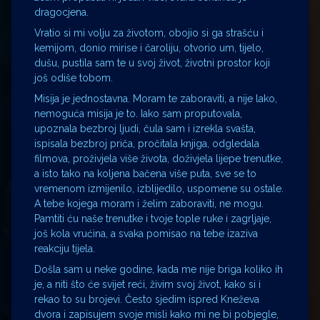
dragocjena.
Vratio si mi volju za životom, obojio si ga strašću i
kemijom, donio mirise i čaroliju, otvorio um, tijelo,
dušu, pustila sam te u svoj život, životni prostor koji
još odiše tobom.
Misija je jednostavna. Moram te zaboraviti, a nije lako,
nemoguća misija je to. Iako sam proputovala,
upoznala bezbroj ljudi, čula sam i izrekla svašta,
ispisala bezbroj priča, pročitala knjiga, odgledala
filmova, proživjela više života, doživjela lijepe trenutke,
a isto tako na koljena bačena više puta, sve se to
vremenom izmijenilo, izblijedilo, uspomene su ostale.
A tebe kojega moram i želim zaboraviti, ne mogu.
Pamtiti ću naše trenutke i tvoje tople ruke i zagrljaje,
još kola vrućina, a svaka pomisao na tebe izaziva
reakciju tijela.
Došla sam u neke godine, kada me nije briga koliko ih
je, a niti što će svijet reći, živim svoj život, kako si i
rekao to su brojevi. Često sjedim ispred Kneževa
dvora i zapisujem svoje misli kako mi ne bi pobjegle,