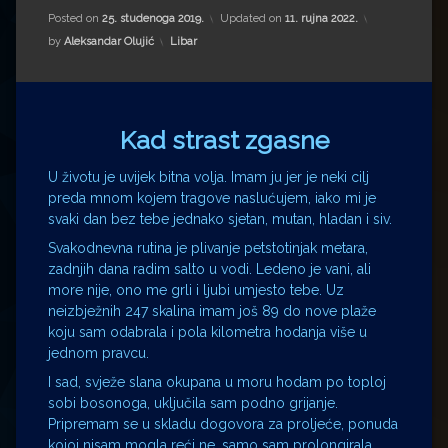
Impressum
Milenko Strižak
Posted on
25. studenoga 2019.
Updated on
11. rujna 2022.
Kategorije:
by
Aleksandar Olujić
Libar
Drugi autori
Drugi autori
Matea Andrić
Kad strast zgasne
Ljiljana Lekanić-Kljaić
U životu je uvijek bitna volja. Imam ju jer je neki cilj
Željko Krznarić
preda mnom kojem tragove naslućujem, iako mi je
svaki dan bez tebe jednako sjetan, mutan, hladan i siv.
Mario Lovreković
Svakodnevna rutina je plivanje petstotinjak metara,
zadnjih dana radim salto u vodi. Ledeno je vani, ali
more nije, ono me grli i ljubi umjesto tebe. Uz
Miroslav Šantek
neizbježnih 247 skalina imam još 89 do nove plaže
koju sam odabrala i pola kilometra hodanja više u
jednom pravcu.
I sad, svježe slana okupana u moru hodam po toploj
sobi bosonoga, uključila sam podno grijanje.
Pripremam se u skladu dogovora za proljeće, ponuda
kojoj nisam mogla reći ne, samo sam prolongirala.