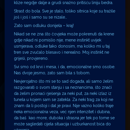
klize negdje dalje a grudi snažno pritišću liniju bedra.
Strast do bola. Sve je stalo, toliko sitnica koje su tražile
još i još i samo su se nizale…
Zato sam odluku donijela – kraj!
Nikad se ne zna što čovjeka može pokrenuti da krene
gdje nikad ni pomislio nije, mene instinkt uvijek
usmjerava, odluke tako donosim, ma koliko mi u taj
tren sve zvučalo blesavo i nerealno. Moj instinkt ne
griješi, provjereno.
Svi smo od krvi i mesa, i da, emocionalne smo osobe.
Nas dvoje jesmo, zato sam bila s tobom.
Nevjerojatno što mi se to sad događa, ali samo želim
razgovarati o svom stanju i sa neznancima, što znači
da želim pronaći rješenja za neki put, za neki izlaz iz
tunela u kojem sam se zatekla. Za neki trag za koji ne
znam da li postoji i dal je pravi. Nije važno koliko traje
neka emocionalna veza, već njen intenzitet i dubina,
da baš kao more, duboka i strasna jer tek po tome se
može sagledati cijela situacija i uzburkanost bića do