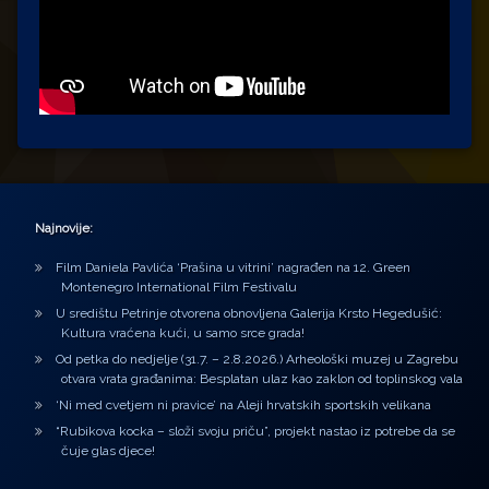
Najnovije:
Film Daniela Pavlića ‘Prašina u vitrini’ nagrađen na 12. Green
Montenegro International Film Festivalu
U središtu Petrinje otvorena obnovljena Galerija Krsto Hegedušić:
Kultura vraćena kući, u samo srce grada!
Od petka do nedjelje (31.7. – 2.8.2026.) Arheološki muzej u Zagrebu
otvara vrata građanima: Besplatan ulaz kao zaklon od toplinskog vala
‘Ni med cvetjem ni pravice’ na Aleji hrvatskih sportskih velikana
“Rubikova kocka – složi svoju priču”, projekt nastao iz potrebe da se
čuje glas djece!