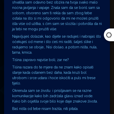
shvatila sam odavno bez obzira na tvoja svako malo
noćna javljanja i vapaje. Znala sam da se boriš sam sa
sobom, otvoreno sam ti rekla da sam zbog tebe
ostala na što si mi odgovorio da mi ne možeš pružiti
išta više od užitka, s čim sam se složila i potvrdila da ni
ja tebi ne mogu pružiti više.
Najavljuješ dolazak, kao dijete se raduješ i nabrajaš što
očekuješ od mene i što ćeš mi raditi, šalješ slike i
radujemo se oboje… Nisi došao, a potom ništa, nula,
tama, kmica.
Tišina zapravo najviše boli, zar ne?
Tišina razara do te mjere da ne znam kako opisati
stanje kada ostanem bez daha, kada kruži bol
utrobom i srce udara i hoće iskočiti a puls mi trese
tijelo.
Okrenula sam se životu i prisiljavam se na razne
komunikacije kako bih zadržala glavu iznad vode.
Kako bih osjetila svoje bilo koje daje znakove života.
Baš ništa od tebe nisam tražila, niti pitala.