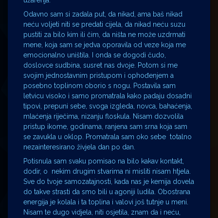
užarenja.
Odavno sam si zadala put, da nikad, ama baš nikad
neću voljeti niti se predati cijela, da nikad neću suzu
pustiti za bilo kim ili čim, da ništa ne može uzdrmati
mene, koja sam se jedva oporavila od veze koja me
emocionalno uništila. I onda se dogodi čudo,
doslovce sudbina, susret nas dvoje. Potom si me
svojim jednostavnim pristupom i ophođenjem a
posebno toplinom oborio s nogu. Postavila sam
letvicu visoko i samo promatrala kako padaju dosadni
tipovi, prepuni sebe, svoga izgleda, novca, bahaćenja,
mlaćenja riječima, nizanju floskula. Nisam dozvolila
pristup ikome, godinama, ranjena sam srna koja sam
se zavukla u oklop. Promatrala sam oko sebe totalno
nezainteresirano živjela dan po dan.
Potisnula sam svaku pomisao na bilo kakav kontakt,
dodir, o nekim drugim stvarima ni misliti nisam htjela.
Sve do tvoje samozatajnosti, kada nas je kemija dovela
do takve strasti da smo bili u agoniji ludila. Obostrana
energija je kolala i ta toplina i valovi još tutnje u meni.
Nisam te dugo vidjela, niti osjetila, znam da i neću,