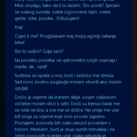
Misli vrludaju, kako da ti to kažem. Što učiniti? Sjećam
se svakog susreta, svake izgovorene riječi, svake
geste, slike, poruke… Odlučujem!
Kraj!
Čuješ li me? Proglašavam kraj mojoj agoniji čekanja
tebe!
Što to radim? Gdje sam?
Na početku početka, na vjetrometini svojih osjećaja i
mašte, da… opet!
Sudbina se uplela u moj život i žestoko me stresla.
Sad novo životno poglavlje moram otvoriti ako mislim
opstati.
Došlo je vrijeme da krenem dalje, svojim odlaskom
od tebe moram doći k sebi. Došli su trenuci kada me
se ništa ne tiče, a sve me se dotiče. Ne smije me više
biti briga za vrijeme koje smo proveli zajedno.
Priznajem, ponovila bih svaki sekund proveden s
tobom. Međutim, život je skup raznih trenutaka i ne
želim propustiti ni jedan više, svaka sekunda je