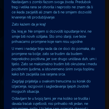
Nastavljam s zombi fazom svoga života. Predubok
trag i velika rana se otvorila i naprosto ne znam da li
će ikada zacijeliti ali znam da ti ne smijem dozvoliti
krvarenje niti produbljivanje.
Zato kažem da je kraj!
Da, kraj je. Ne smijem si dozvoliti ispuštanje krvi, ne
smije biti novih ožiljaka. Što smo stariji, sve teže
prihvaćamo promjene koje nam nisu ugodne.
U meni i nadalje tinja nada da će doći do pomaka, do
promjene na bolje, zato se trudim da budem
neprekidno pozitivna, jer sve drugo uništava duh, um i
tijelo. Zato se maksimalno trudim biti okružena i među
pozitivnim ljudima, a istovremeno širim svoju toplinu
kako bih zacijelila sva ranjena srca.
Zagrljaji prijatelja u ovakvim trenucima su korak do
izlječenja, razgovori i sagledavanja lijepih životnih
mogućih situacija.
Ostavljam te u tvojoj tami, jer ma koliko se trudila i
davala tračak svjetlosti, nisi prihvatio niti jedan, ne
razumijem zašto. Uz tebe sam osjećala dragost i