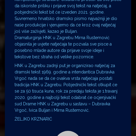
da iskoriste priliku i prijave svoj tekst na natječaj, a
pobjednički tekst bit će izveden 2021. godine.
Suvremeno hrvatsko dramsko pismo najvažniji je dio
naše produkcije i vjerujemo da će kroz ovaj natječaj
još više zaživjeti, kazao je Buljan.
Dramaturginja HNK u Zagrebu Mirna Rustemović
objasnila je uvjete natječaja te pozvala sve pisce a
posebno mlade autore da prijave svoje ideje i
tekstove bez straha od velike pozornice.
HNK u Zagrebu zadnji put je organizirao natječaj za
dramski tekst 1969. godine a intendantica Dubravka
Vrgoč nada se da će ovakva vrsta natječaja postati
tradicija HNK u Zagrebu. Pobjednički tekst otkupit će
se za 50 tisuća kuna, rok za predaju teksta je 1.travanj
2020. godine a najbolji tekst odabrat će ocjenjivački
sud Drame HNK u Zagrebu u sastavu – Dubravka
Vrgoč, Ivica Buljan i Mirna Rustemović.
ŽELJKO KRZNARIĆ