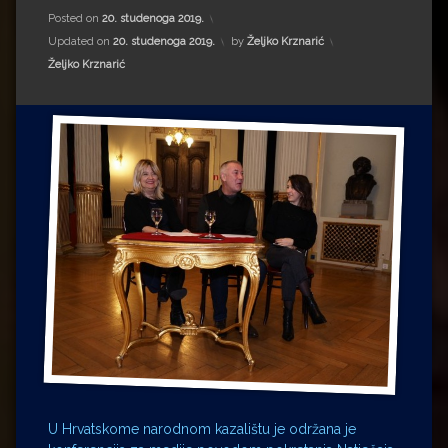
Impressum
Milenko Strižak
Posted on
20. studenoga 2019.
Updated on
20. studenoga 2019.
by
Željko Krznarić
Drugi autori
Drugi autori
Kategorije:
Željko Krznarić
Matea Andrić
Ljiljana Lekanić-Kljaić
Željko Krznarić
Mario Lovreković
Miroslav Šantek
U Hrvatskome narodnom kazalištu je održana je