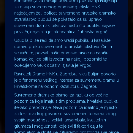
konferencija za medije povodom pokretanja Natječaja
za otkup suvremenog dramskog teksta. HNK
natječajem želi poticati suvremeno hrvatsko dramsko
stvaralaštvo budući se pokazalo da su upravo
suvremeni dramski tekstovi nešto što publiku najviše
privlači, objasnila je intendantica Dubravka Vrgoč.
Usudila bi se reći da smo vratili publiku u kazalište
upravo preko suvremenih dramskih tekstova. Čini mi
se važnim, pozvati naše dramske pisce da napišu
komad koji će biti izveden na našoj pozornici te
očekujemo velik odaziv, izjavila je Vrgoč.
Ravnatelj Drame HNK u Zagrebu, Ivica Buljan govorio
je o fenomenu velikog interesa za suvremenu dramu u
Hrvatskome narodnom kazalištu u Zagrebu.
Suvremeno dramsko pismo, za razliku od većine
pozornica koje imaju s tim problema, hrvatska publika
itekako prepoznaje. Naša pozornica idealno je mjesto
za tekstove koji govore o suvremenim temama zbog
svojih mogućnosti, velikih ansambala, kvalitetnih
glumaca i mogućnosti koje svi ti faktori daju te
kompleksnije strukture. Otvaramo prostor za sve pisce