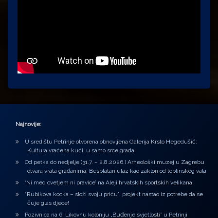
Najnovije:
U središtu Petrinje otvorena obnovljena Galerija Krsto Hegedušić:
Kultura vraćena kući, u samo srce grada!
Od petka do nedjelje (31.7. – 2.8.2026.) Arheološki muzej u Zagrebu
otvara vrata građanima: Besplatan ulaz kao zaklon od toplinskog vala
‘Ni med cvetjem ni pravice’ na Aleji hrvatskih sportskih velikana
“Rubikova kocka – složi svoju priču”, projekt nastao iz potrebe da se
čuje glas djece!
Pozivnica na 6. Likovnu koloniju „Buđenje svjetlosti” u Petrinji