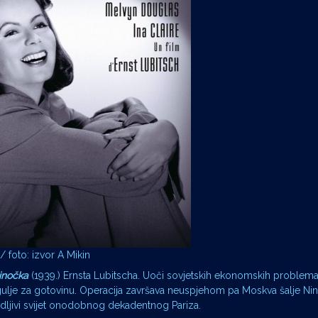
/ foto: izvor A Mikin
inočka
(1939.) Ernsta Lubitscha. Uoči sovjetskih ekonomskih problema,
agulje za gotovinu. Operacija završava neuspjehom pa Moskva šalje Ni
vodljivi svijet onodobnog dekadentnog Pariza.