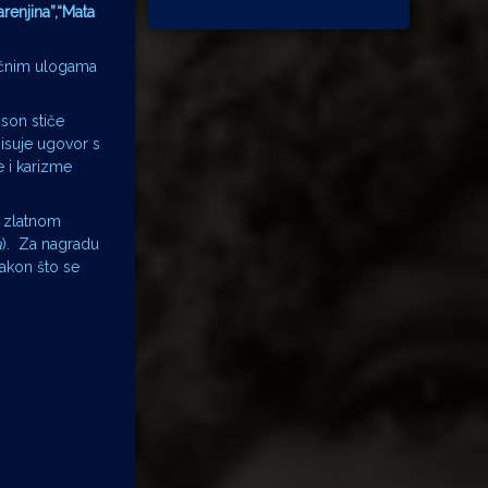
renjina”,“Mata
tičnim ulogama
sson stiče
pisuje ugovor s
e i karizme
U zlatnom
a
). Za nagradu
 nakon što se