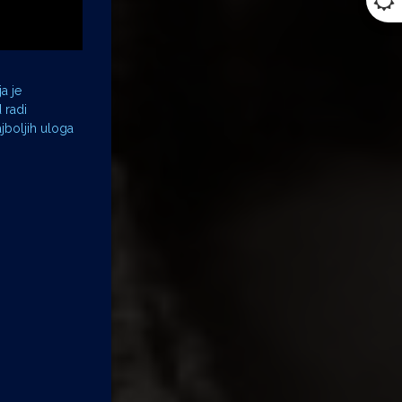
a je
 radi
jboljih uloga