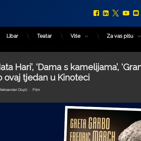
Facebook
LinkedIn
X.com
You
Libar
Teatar
Više
Za vas pišu
Mata Hari’, ‘Dama s kamelijama’, ‘Gra
o ovaj tjedan u Kinoteci
Kategorije:
Aleksandar Olujić
Film