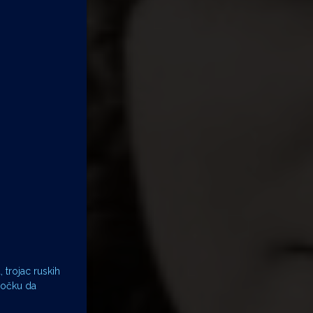
 trojac ruskih
nočku da