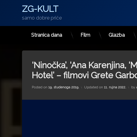
ZG-KULT
samo dobre priče
Stranica dana
Film
Glazba
Preskoči
na
sadržaj
‘Ninočka’, ‘Ana Karenjina, ‘
Hotel’ – filmovi Grete Garb
Posted on
19. studenoga 2019.
Updated on
11. rujna 2022.
by