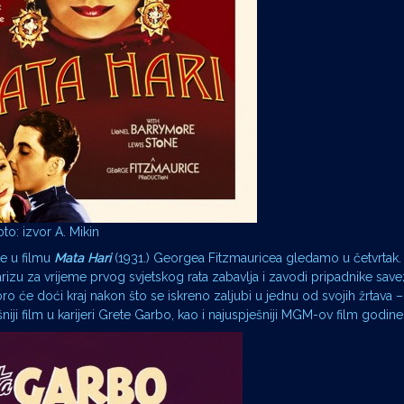
oto: izvor A. Mikin
ke u filmu
Mata Hari
(1931.) Georgea Fitzmauricea gledamo u četvrtak. 
rizu za vrijeme prvog svjetskog rata zabavlja i zavodi pripadnike sav
koro će doći kraj nakon što se iskreno zaljubi u jednu od svojih žrtava
niji film u karijeri Grete Garbo, kao i najuspješniji MGM-ov film godine