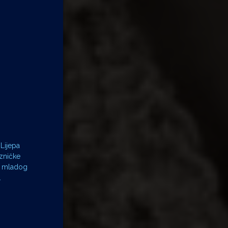
Lijepa
ezničke
 – mladog
.