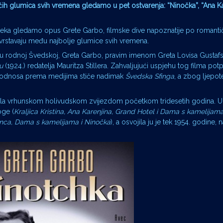
ih glumica svih vremena gledamo u pet ostvarenja: “Ninočka”, “Ana Ka
noteka gledamo opus Grete Garbo, filmske dive napoznatije po roman
s svrstavaju među najbolje glumice svih vremena.
ice u rodnoj Švedskoj, Greta Garbo, pravim imenom Greta Lovisa Gustaf
u
(1924.) redatelja Mauritza Stillera. Zahvaljujući uspjehu tog filma pot
 odnosa prema medijima stiče nadimak
Švedska Sfinga
, a zbog ljepot
stala vrhunskom holivudskom zvijezdom početkom tridesetih godina. 
oge (
Kraljica Kristina, Ana Karenjina, Grand Hotel i Dama s kamelijam
ca, Dama s kamelijama i Ninočka
), a osvojila ju je tek 1954. godine,