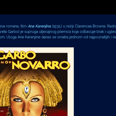
jeva romana, film
Ana Karenjina
(1935.) u režiji Clarencea Browna. Radnj
Greta Garbo) je supruga utjecajnog plemića koja odbacuje brak i ugled
om. Uloga Ane Karenjine danas se smatra jednom od najpoznatijih i na