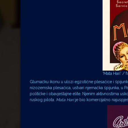
‘Mata Hari’ / f
Glumačku ikonu u ulozi egzotične plesačice i špijun
nizozemska plesačica, ustvari njemačka špijunka, u Pa
političke i obavještajne elite. Njenim aktivnostima us
ruskog pilota.
Mata Hari
je bio komercijalno najuspješ