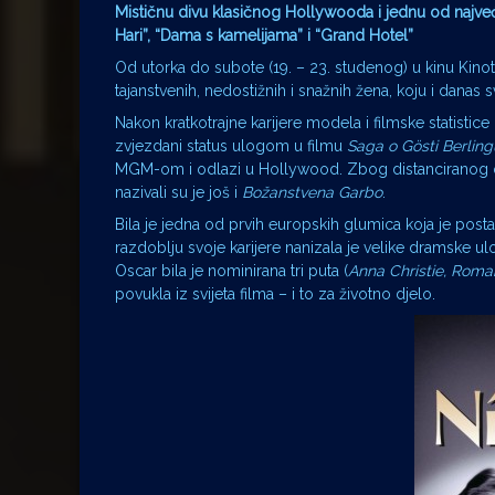
Mističnu divu klasičnog Hollywooda i jednu od najveć
Hari”, “Dama s kamelijama” i “Grand Hotel”
Od utorka do subote (19. – 23. studenog) u kinu Ki
tajanstvenih, nedostižnih i snažnih žena, koju i dana
Nakon kratkotrajne karijere modela i filmske statist
zvjezdani status ulogom u filmu
Saga o G
ö
sti Berling
MGM-om i odlazi u Hollywood. Zbog distanciranog
nazivali su je još i
Božanstvena Garbo
.
Bila je jedna od prvih europskih glumica koja je po
razdoblju svoje karijere nanizala je velike dramske ul
Oscar bila je nominirana tri puta (
Anna Christie,
Roman
povukla iz svijeta filma – i to za životno djelo.