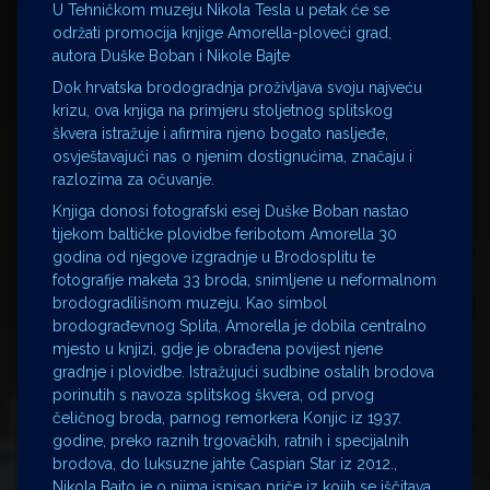
U Tehničkom muzeju Nikola Tesla u petak će se
održati promocija knjige Amorella-ploveći grad,
autora Duške Boban i Nikole Bajte
Dok hrvatska brodogradnja proživljava svoju najveću
krizu, ova knjiga na primjeru stoljetnog splitskog
škvera istražuje i afirmira njeno bogato nasljeđe,
osvještavajući nas o njenim dostignućima, značaju i
razlozima za očuvanje.
Knjiga donosi fotografski esej Duške Boban nastao
tijekom baltičke plovidbe feribotom Amorella 30
godina od njegove izgradnje u Brodosplitu te
fotografije maketa 33 broda, snimljene u neformalnom
brodogradilišnom muzeju. Kao simbol
brodograđevnog Splita, Amorella je dobila centralno
mjesto u knjizi, gdje je obrađena povijest njene
gradnje i plovidbe. Istražujući sudbine ostalih brodova
porinutih s navoza splitskog škvera, od prvog
čeličnog broda, parnog remorkera Konjic iz 1937.
godine, preko raznih trgovačkih, ratnih i specijalnih
brodova, do luksuzne jahte Caspian Star iz 2012.,
Nikola Bajto je o njima ispisao priče iz kojih se iščitava