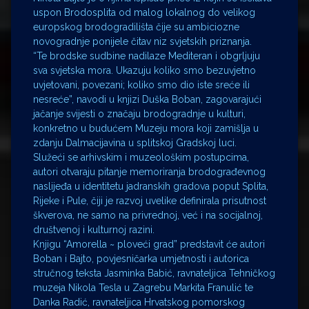
uspon Brodosplita od malog lokalnog do velikog
europskog brodogradilišta čije su ambiciozne
novogradnje ponijele čitav niz svjetskih priznanja.
“Te brodske sudbine nadilaze Mediteran i obgrljuju
sva svjetska mora. Ukazuju koliko smo bezuvjetno
uvjetovani, povezani; koliko smo dio iste sreće ili
nesreće”, navodi u knjizi Duška Boban, zagovarajući
jačanje svijesti o značaju brodogradnje u kulturi,
konkretno u budućem Muzeju mora koji zamišlja u
zdanju Dalmacijavina u splitskoj Gradskoj luci.
Služeći se arhivskim i muzeološkim postupcima,
autori otvaraju pitanje memoriranja brodograđevnog
naslijeđa u identitetu jadranskih gradova poput Splita,
Rijeke i Pule, čiji je razvoj uvelike definirala prisutnost
škverova, ne samo na privrednoj, već i na socijalnoj,
društvenoj i kulturnoj razini.
Knjigu “Amorella ~ ploveći grad” predstavit će autori
Boban i Bajto, povjesničarka umjetnosti i autorica
stručnog teksta Jasminka Babić, ravnateljica Tehničkog
muzeja Nikola Tesla u Zagrebu Markita Franulić te
Danka Radić, ravnateljica Hrvatskog pomorskog