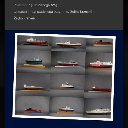
Impressum
Milenko Strižak
Posted on
19. studenoga 2019.
Updated on
19. studenoga 2019.
by
Željko Krznarić
Drugi autori
Drugi autori
Kategorije:
Željko Krznarić
Matea Andrić
Ljiljana Lekanić-Kljaić
Željko Krznarić
Mario Lovreković
Miroslav Šantek