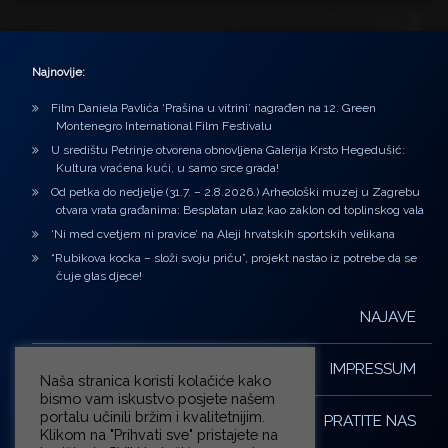
Najnovije:
Film Daniela Pavlića ‘Prašina u vitrini’ nagrađen na 12. Green
Montenegro International Film Festivalu
U središtu Petrinje otvorena obnovljena Galerija Krsto Hegedušić:
Kultura vraćena kući, u samo srce grada!
Od petka do nedjelje (31.7. – 2.8.2026.) Arheološki muzej u Zagrebu
otvara vrata građanima: Besplatan ulaz kao zaklon od toplinskog vala
‘Ni med cvetjem ni pravice’ na Aleji hrvatskih sportskih velikana
“Rubikova kocka – složi svoju priču”, projekt nastao iz potrebe da se
čuje glas djece!
NAJAVE
IMPRESSUM
Naša stranica koristi kolačiće kako
bismo vam iskustvo posjete našem
portalu učinili bržim i kvalitetnijim.
PRATITE NAS
Klikom na "Prihvati sve" pristajete na