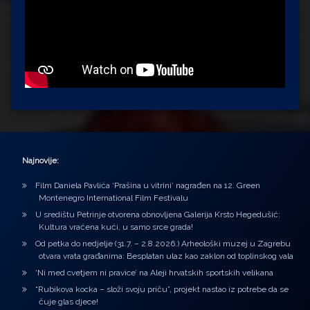
Najnovije:
Film Daniela Pavlića ‘Prašina u vitrini’ nagrađen na 12. Green
Montenegro International Film Festivalu
U središtu Petrinje otvorena obnovljena Galerija Krsto Hegedušić:
Kultura vraćena kući, u samo srce grada!
Od petka do nedjelje (31.7. – 2.8.2026.) Arheološki muzej u Zagrebu
otvara vrata građanima: Besplatan ulaz kao zaklon od toplinskog vala
‘Ni med cvetjem ni pravice’ na Aleji hrvatskih sportskih velikana
“Rubikova kocka – složi svoju priču”, projekt nastao iz potrebe da se
čuje glas djece!