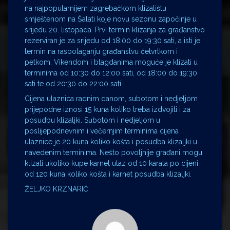
na najpopularnijem zagrebačkom klizalištu
smještenom na Šalati koje novu sezonu započinje u
srijedu 20. listopada. Prvi termin klizanja za građanstvo
rezerviran je za srijedu od 18:00 do 19:30 sati, a isti je
termin na raspolaganju građanstvu četvrtkom i
petkom. Vikendom i blagdanima moguće je klizati u
terminima od 10:30 do 12:00 sati, od 18:00 do 19:30
sati te od 20:30 do 22:00 sati.
Cijena ulaznica radnim danom, subotom i nedjeljom
prijepodne iznosi 15 kuna koliko treba izdvojiti i za
posudbu klizaljki. Subotom i nedjeljom u
poslijepodnevnim i večernjim terminima cijena
ulaznice je 20 kuna koliko košta i posudba klizaljki u
navedenim terminima. Nešto povoljnije građani mogu
klizati ukoliko kupe karnet ulaz od 10 karata po cijeni
od 120 kuna koliko košta i karnet posudba klizaljki.
ŽELJKO KRZNARIĆ