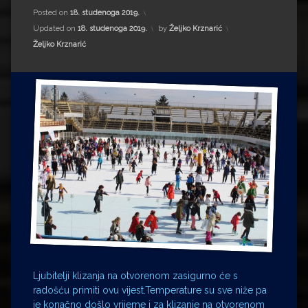
Impressum
Milenko Strižak
Posted on
18. studenoga 2019.
Updated on
18. studenoga 2019.
by
Željko Krznarić
Drugi autori
Drugi autori
Kategorije:
Željko Krznarić
Matea Andrić
Ljiljana Lekanić-Kljaić
Željko Krznarić
Mario Lovreković
Miroslav Šantek
Ljubitelji klizanja na otvorenom zasigurno će s
radošću primiti ovu vijest.Temperature su sve niže pa
je konačno došlo vrijeme i za klizanje na otvorenom