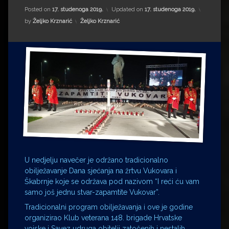
Impressum
Milenko Strižak
Posted on
17. studenoga 2019.
Updated on
17. studenoga 2019.
Kategorije:
by
Željko Krznarić
Željko Krznarić
Drugi autori
Drugi autori
Matea Andrić
Ljiljana Lekanić-Kljaić
Željko Krznarić
Mario Lovreković
Miroslav Šantek
U nedjelju navečer je održano tradicionalno
obilježavanje Dana sjećanja na žrtvu Vukovara i
Škabrnje koje se održava pod nazivom “I reći ću vam
samo još jednu stvar-zapamtite Vukovar”.
Tradicionalni program obilježavanja i ove je godine
organizirao Klub veterana 148. brigade Hrvatske
vojske i Savez udruga obitelji zatočenih i nestalih