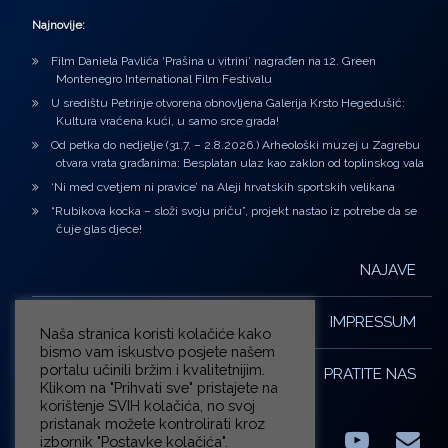
Najnovije:
Film Daniela Pavlića ‘Prašina u vitrini’ nagrađen na 12. Green
Montenegro International Film Festivalu
U središtu Petrinje otvorena obnovljena Galerija Krsto Hegedušić:
Kultura vraćena kući, u samo srce grada!
Od petka do nedjelje (31.7. – 2.8.2026.) Arheološki muzej u Zagrebu
otvara vrata građanima: Besplatan ulaz kao zaklon od toplinskog vala
‘Ni med cvetjem ni pravice’ na Aleji hrvatskih sportskih velikana
“Rubikova kocka – složi svoju priču”, projekt nastao iz potrebe da se
čuje glas djece!
NAJAVE
IMPRESSUM
Naša stranica koristi kolačiće kako
bismo vam iskustvo posjete našem
portalu učinili bržim i kvalitetnijim.
PRATITE NAS
Klikom na "Prihvati sve" pristajete na
korištenje SVIH kolačića, no svoj
pristanak možete kontrolirati kroz
izbornik "Postavke kolačića".