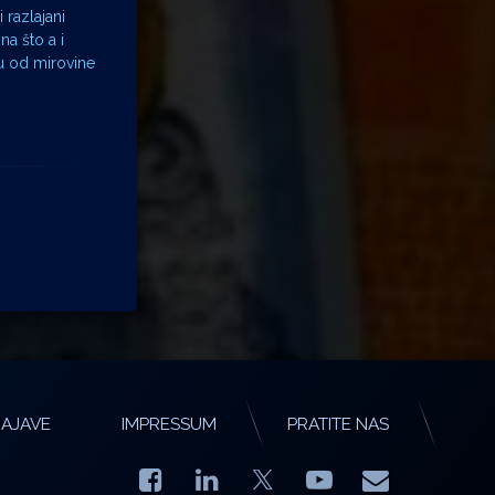
 razlajani
na što a i
ju od mirovine
AJAVE
IMPRESSUM
PRATITE NAS
Facebook
LinkedIn
YouTube
E-mail