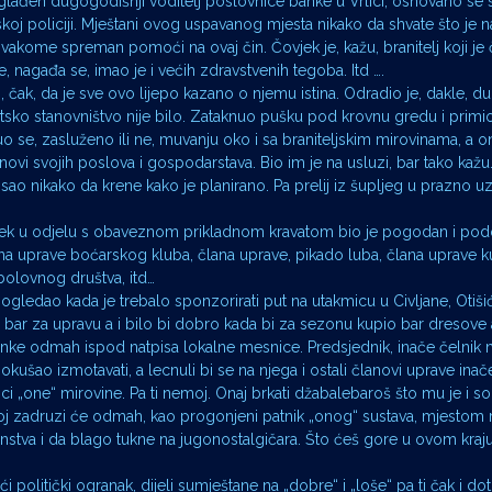
uglađen dugogodišnji voditelj poslovnice banke u Vrlici, osnovano se 
tskoj policiji. Mještani ovog uspavanog mjesta nikako da shvate što je 
i svakome spreman pomoći na ovaj čin. Čovjek je, kažu, branitelj koji je
nagađa se, imao je i većih zdravstvenih tegoba. Itd ….
čak, da je sve ovo lijepo kazano o njemu istina. Odradio je, dakle, 
sko stanovništvo nije bilo. Zataknuo pušku pod krovnu gredu i primi
 se, zasluženo ili ne, muvanju oko i sa braniteljskim mirovinama, a o
obnovi svojih poslova i gospodarstava. Bio im je na usluzi, bar tako kažu
posao nikako da krene kako je planirano. Pa prelij iz šupljeg u prazno uz:
ijek u odjelu s obaveznom prikladnom kravatom bio je pogodan i pod
na uprave boćarskog kluba, člana uprave, pikado luba, člana uprave 
bolovnog društva, itd…
gledao kada je trebalo sponzorirati put na utakmicu u Civljane, Otišić
inu bar za upravu a i bilo bi dobro kada bi za sezonu kupio bar dresove
ke odmah ispod natpisa lokalne mesnice. Predsjednik, inače čelnik n
kušao izmotavati, a lecnuli bi se na njega i ostali članovi uprave inače
ci „one“ mirovine. Pa ti nemoj. Onaj brkati džabalebaroš što mu je i soci
noj zadruzi će odmah, kao progonjeni patnik „onog“ sustava, mjestom r
dinstva i da blago tukne na jugonostalgičara. Što ćeš gore u ovom kraj
ći politički ogranak, dijeli sumještane na „dobre“ i „loše“ pa ti čak i dot