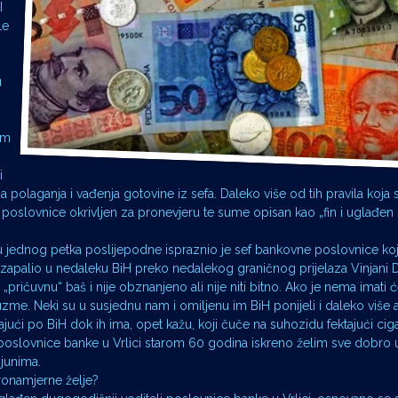
I
le
u
am
i
a polaganja i vađenja gotovine iz sefa. Daleko više od tih pravila koja s
 poslovnice okrivljen za pronevjeru te sume opisan kao „fin i uglađe
vu jednog petka poslijepodne ispraznio je sef bankovne poslovnice koj
zapalio u nedaleku BiH preko nedalekog graničnog prijelaza Vinjani Do
pričuvnu“ baš i nije obznanjeno ali nije niti bitno. Ako je nema imati ć
 i uzme. Neki su u susjednu nam i omiljenu im BiH ponijeli i daleko više a
ajući po BiH dok ih ima, opet kažu, koji čuče na suhozidu fektajući cigar
poslovnice banke u Vrlici starom 60 godina iskreno želim sve dobro 
ijunima.
ronamjerne želje?