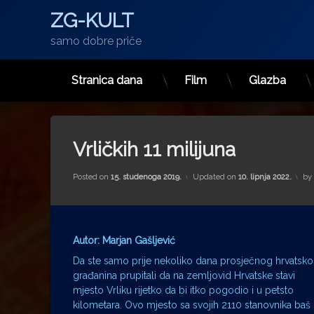
ZG-KULT
samo dobre priče
Stranica dana
Film
Glazba
Preskoči
na
sadržaj
Vrličkih 11 milijuna
Posted on
15. studenoga 2019.
Updated on
10. lipnja 2022.
by
Autor: Marjan Gašljević
Da ste samo prije nekoliko dana prosječnog hrvatsk
građanina prupitali da na zemljovid Hrvatske stavi
mjesto Vrliku rijetko da bi itko pogodio i u petsto
kilometara. Ovo mjesto sa svojih 2110 stanovnika baš