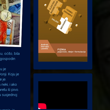
u, očito, bila
n gospodin
u je
nji. Koju je
e je.
 neki, i ako
etu ili pivo.
u susjednoj