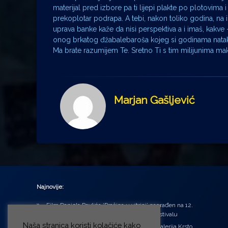
materijal pred izbore pa ti lijepi plakte po plotovima i
prekoplotar podrapa. A tebi, nakon toliko godina, na iz
uprava banke kaže da nisi perspektiva a i imaš, kakve
onog brkatog đžabalebaroša kojeg si godinama nata
Ma brate razumijem Te. Sretno Ti s tim milijunima 
Marjan Gašljević
Najnovije:
Film Daniela Pavlića ‘Prašina u vitrini’ nagrađen na 12.
Green Montenegro International Film Festivalu
Naša stranica koristi kolačiće kako
U središtu Petrinje otvorena obnovljena Galerija Krsto