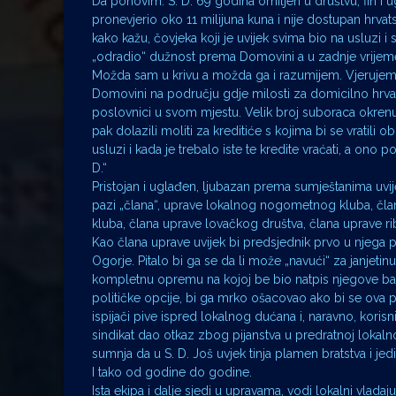
Da ponovim: S. D. 69 godina omiljen u društvu, fin i 
pronevjerio oko 11 milijuna kuna i nije dostupan hrva
kako kažu, čovjeka koji je uvijek svima bio na usluzi 
„odradio“ dužnost prema Domovini a u zadnje vrijeme, 
Možda sam u krivu a možda ga i razumijem. Vjerujem, 
Domovini na području gdje milosti za domicilno hrvat
poslovnici u svom mjestu. Velik broj suboraca okrenuo
pak dolazili moliti za kreditiće s kojima bi se vratili 
usluzi i kada je trebalo iste te kredite vraćati, a ono 
D.“
Pristojan i uglađen, ljubazan prema sumještanima uv
pazi „člana“, uprave lokalnog nogometnog kluba, čla
kluba, člana uprave lovačkog društva, člana uprave ri
Kao člana uprave uvijek bi predsjednik prvo u njega po
Ogorje. Pitalo bi ga se da li može „navući“ za janjet
kompletnu opremu na kojoj be bio natpis njegove ban
političke opcije, bi ga mrko ošacovao ako bi se ova po
ispijači pive ispred lokalnog dućana i, naravno, korisni
sindikat dao otkaz zbog pijanstva u predratnoj lokal
sumnja da u S. D. Još uvjek tinja plamen bratstva i je
I tako od godine do godine.
Ista ekipa i dalje sjedi u upravama, vodi lokalni vladaju