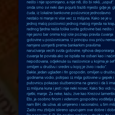
nešto i nije spominjano, a nije niti, što bi rekli, „usput“. 
onda smo svi neki dan pojurili tražiti mjesto gdje je, g
čuda, iz lokalne bankovne poslovnice jednostavno
nestalo ni manje ni više već 11 milijuna. Kako se je u
jednoj maloj poslovnici jednog malog mjesta na kraj
radnog tjedna našla tolika svota gotovine baš nešto i
nije jasno bar onima koji iole poznaju pravila čuvanja
gotovine u poslovnicama. U principu ovu priču nem
namjere usmjeriti prema bankarkim pravilima
naručivanja većih svota gotovine, njihova deponiranja 
čuvanja te povrata ako se isplata ne ostvari kao i način
nepoštovana, odjeknule su naslovnice u kojima je šef
omiljen u društvu i sredini u kojoj je živio i radio“.
Dakle, jedan uglađen i fin gospodin, omiljen u društ
godinama vodio, potrpao 11 milja gotovine u gepek i 
putovnicu pokazao službenicima na granici i da li ima „
11 milijuna kuna i jest i nije neki novac. Kako tko vidi
rijetki, manje. Za neke, kažu, žive kao Krezovi lamentir
Eto, ja osobno finom i viđenom gospodinu voditelju 
nam BiH, da uživa, ali umjereno i racionalno, u tim mil
Zašto mu zbiljski iskreno upućujem ove dobre i dob