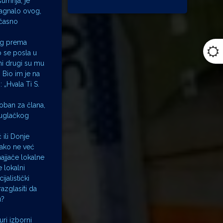
sumnja, je
nagnalo ovog,
 časno
dug prema
o se posla u
ni drugi su mu
. Bio im je na
 „Hvala Ti S.
oban za člana,
kuglačkog
 ili Donje
 ako ne već
ajjače lokalne
 lokalni
jalistički
azglasiti da
u?
uri izborni