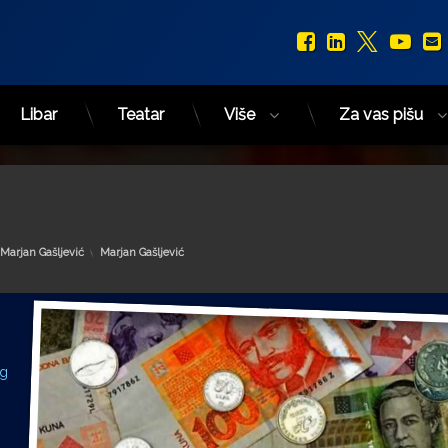
Facebook
LinkedIn
X.com
You
Libar
Teatar
Više
Za vas pišu
Kategorije:
Marjan Gašljević
Marjan Gašljević
og