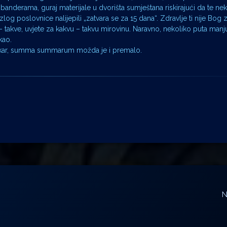
 banderama, guraj materijale u dvorišta sumještana riskirajući da te neki
log poslovnice nalijepili „zatvara se za 15 dana“. Zdravlje ti nije Bog z
 – takve, uvjete za kakvu – takvu mirovinu. Naravno, nekoliko puta man
kao.
makar, summa summarum možda je i premalo.
N