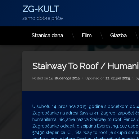
ZG-KULT
samo dobre priče
Stranica dana
Film
Glazba
Preskoči
na
sadržaj
Stairway To Roof / Humanita
Posted on
14. studenoga 2019.
Updated on
22. ožujka 2025.
b
U subotu 14. prosinca 2019. godine s početkom od 4
Zagrepčanke na adresi Savska 41, Zagreb, započet ć
humanitarna inicijativa naziva Stairway to roof. Panda 
Zagrepčanke odraditi disciplinu Everesting: 107 uspon
52430 stepenica. Cilj ‘Stairway to roof’ je skupiti sre