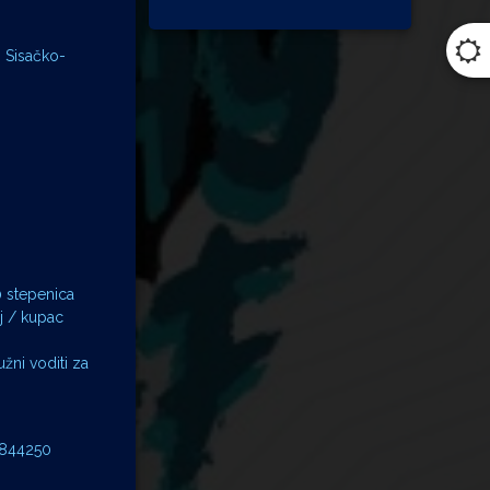
m Sisačko-
0 stepenica
lj / kupac
užni voditi za
 1844250