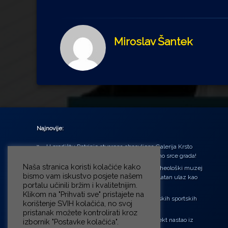
Miroslav Šantek
Najnovije:
U središtu Petrinje otvorena obnovljena Galerija Krsto
Hegedušić: Kultura vraćena kući, u samo srce grada!
Naša stranica koristi kolačiće kako
Od petka do nedjelje (31.7. – 2.8.2026.) Arheološki muzej
bismo vam iskustvo posjete našem
u Zagrebu otvara vrata građanima: Besplatan ulaz kao
portalu učinili bržim i kvalitetnijim.
zaklon od toplinskog vala
Klikom na "Prihvati sve" pristajete na
‘Ni med cvetjem ni pravice’ na Aleji hrvatskih sportskih
korištenje SVIH kolačića, no svoj
velikana
pristanak možete kontrolirati kroz
“Rubikova kocka – složi svoju priču”, projekt nastao iz
izbornik "Postavke kolačića".