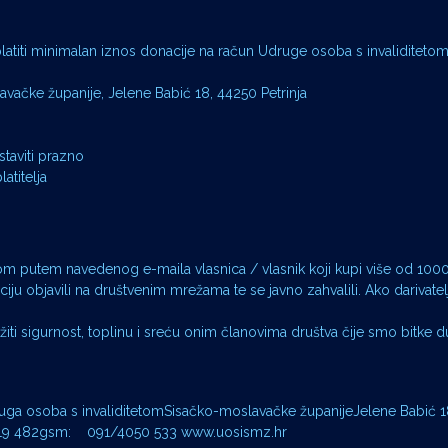
latiti minimalan iznos donacije na račun Udruge osoba s invaliditeto
avačke županije, Jelene Babić 18, 44250 Petrinja
staviti prazno
atitelja
m putem navedenog e-maila vlasnica / vlasnik koji kupi više od 100
iju objavili na društvenim mrežama te se javno zahvalili. Ako darivate
pružiti sigurnost, toplinu i sreću onim članovima društva čije smo bitke d
Udruga osoba s invaliditetomSisačko-moslavačke županijeJelene Babić
/719 482gsm: 091/4050 533 www.uosismz.hr