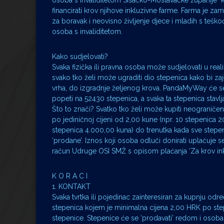
osoba s invaliditetom Sisačko-Moslavačke županije 
financirati krov njihove inkluzivne farme. Farma je za
za boravak i neovisno življenje djece i mladih s teško
osoba s invaliditetom.
Kako sudjelovati?
Svaka fizička ili pravna osoba može sudjelovati u reali
svako tko želi može ugraditi dio stepenica kako bi zaj
vrha, do izgradnje željenog krova. PandaMyWay će s
popeti na 52430 stepenica, a svaka ta stepenica stavlja
Što to znači? Svatko tko želi može kupiti neograničen
po jediničnoj cijeni od 2,00 kune (npr. 10 stepenica 
stepenica 4.000,00 kuna) do trenutka kada sve step
‘prodane’. Iznos koji osoba odluči donirati uplaćuje s
račun Udruge OSI SMŽ s opisom plaćanja ‘Za krov ink
K O R A C I
1. KONTAKT
Svaka tvrtka ili pojedinac zainteresiran za kupnju od
stepenica kojem je minimalna cijena 2,00 HRK po step
stepenice. Stepenice će se ‘prodavati’ redom i osoba ć