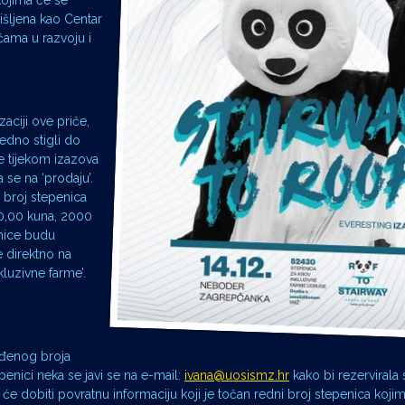
kojima će se
mišljena kao Centar
ćama u razvoju i
zaciji ove priče,
edno stigli do
e tijekom izazova
 se na ‘prodaju’.
 broj stepenica
20,00 kuna, 2000
enice budu
e direktno na
luzivne farme’.
ređenog broja
enici neka se javi se na e-mail:
ivana@uosismz.hr
kako bi rezervirala 
e dobiti povratnu informaciju koji je točan redni broj stepenica kojim