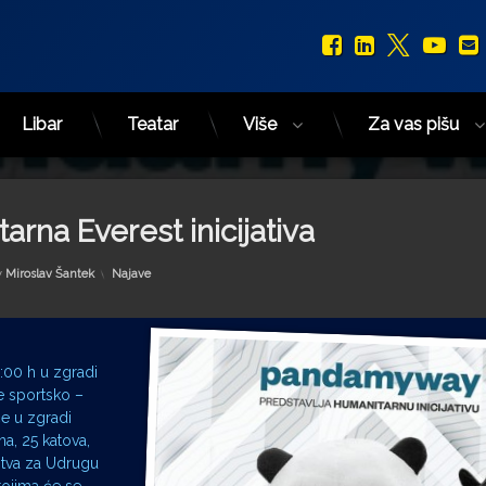
Facebook
LinkedIn
X.com
You
Libar
Teatar
Više
Za vas pišu
rna Everest inicijativa
Kategorije:
y
Miroslav Šantek
Najave
:00 h u zgradi
e sportsko –
će u zgradi
a, 25 katova,
dstva za Udrugu