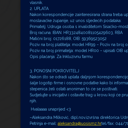
vlasnik.
2. UPLATA
Nakon korespondencije zainteresirana strana treba up
moslavačke županije, uz unos sljedećih podataka:
Primatelj: Udruga osoba s invaliditetom Sisačko-mosl
Broj računa: IBAN: HR3324840081105429603, RBA
Matični broj: 01726188, OIB: 59369523052
Poziv na broj platitelja: model HR99 – Poziv na broj o
Poziv na broj primatelja: model HR00 – upisati OIB upl
Opis plaćanja: Za Inkluzivnu farmu
3. PONOSNI POKROVITELJ
Nakon što se odradi uplata daljnjom korespondencijo
šalje logotip firme i osnovne podatke kako bi informac
stepenica želi ostati anoniman to će se poštivati.
Sudjelujte u inicijativi i ostavite trag u krovu koji će 
njih.
Hvalaaaa unaprijed <3
–Aleksandra Milković, dipl.nov.izvršna direktorica 
Petrinja e-mail:
aleksandra@uosismz.hr
tel/fax: 044