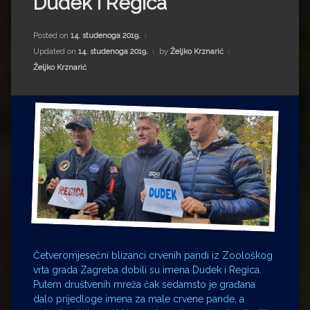
Dudek i Regica
Impressum
Milenko Strižak
Drugi autori
Drugi autori
Posted on
14. studenoga 2019.
Updated on
14. studenoga 2019.
by
Željko Krznarić
Kategorije:
Matea Andrić
Željko Krznarić
Ljiljana Lekanić-Kljaić
Željko Krznarić
Mario Lovreković
Miroslav Šantek
Četveromjesečni blizanci crvenih pandi iz Zoološkog
vrta grada Zagreba dobili su imena Dudek i Regica.
Putem društvenih mreža čak sedamsto je građana
dalo prijedloge imena za male crvene pande, a