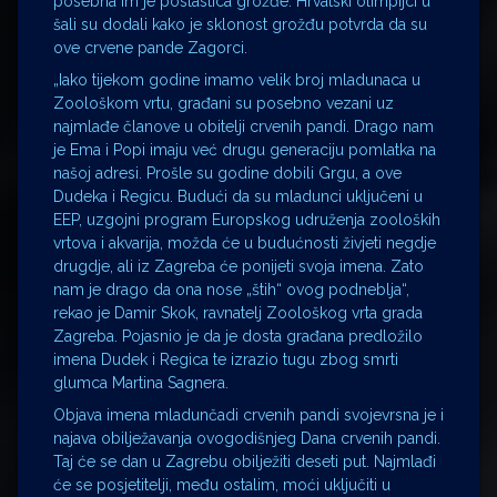
posebna im je poslastica grožđe. Hrvatski olimpijci u
šali su dodali kako je sklonost grožđu potvrda da su
ove crvene pande Zagorci.
„Iako tijekom godine imamo velik broj mladunaca u
Zoološkom vrtu, građani su posebno vezani uz
najmlađe članove u obitelji crvenih pandi. Drago nam
je Ema i Popi imaju već drugu generaciju pomlatka na
našoj adresi. Prošle su godine dobili Grgu, a ove
Dudeka i Regicu. Budući da su mladunci uključeni u
EEP, uzgojni program Europskog udruženja zooloških
vrtova i akvarija, možda će u budućnosti živjeti negdje
drugdje, ali iz Zagreba će ponijeti svoja imena. Zato
nam je drago da ona nose „štih“ ovog podneblja“,
rekao je Damir Skok, ravnatelj Zoološkog vrta grada
Zagreba. Pojasnio je da je dosta građana predložilo
imena Dudek i Regica te izrazio tugu zbog smrti
glumca Martina Sagnera.
Objava imena mladunčadi crvenih pandi svojevrsna je i
najava obilježavanja ovogodišnjeg Dana crvenih pandi.
Taj će se dan u Zagrebu obilježiti deseti put. Najmlađi
će se posjetitelji, među ostalim, moći uključiti u