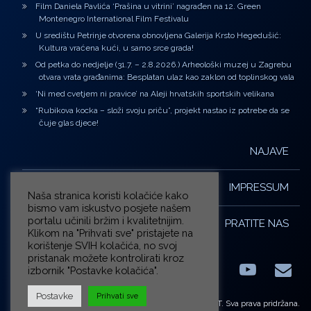
Film Daniela Pavlića ‘Prašina u vitrini’ nagrađen na 12. Green
Montenegro International Film Festivalu
U središtu Petrinje otvorena obnovljena Galerija Krsto Hegedušić:
Kultura vraćena kući, u samo srce grada!
Od petka do nedjelje (31.7. – 2.8.2026.) Arheološki muzej u Zagrebu
otvara vrata građanima: Besplatan ulaz kao zaklon od toplinskog vala
‘Ni med cvetjem ni pravice’ na Aleji hrvatskih sportskih velikana
“Rubikova kocka – složi svoju priču”, projekt nastao iz potrebe da se
čuje glas djece!
NAJAVE
IMPRESSUM
Naša stranica koristi kolačiće kako
bismo vam iskustvo posjete našem
portalu učinili bržim i kvalitetnijim.
PRATITE NAS
Klikom na "Prihvati sve" pristajete na
korištenje SVIH kolačića, no svoj
pristanak možete kontrolirati kroz
izbornik "Postavke kolačića".
Facebook
LinkedIn
YouTub
E-m
X.com
Postavke
Prihvati sve
© ZG-KULT. Sva prava pridržana.