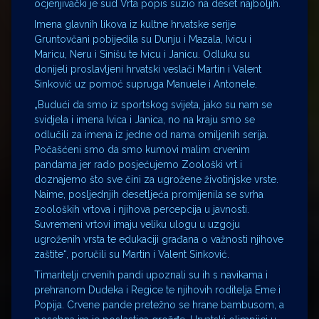
ocjenjivački je sud Vrta popis suzio na deset najboljih.
Imena glavnih likova iz kultne hrvatske serije
Gruntovčani pobijedila su Dunju i Mazala, Ivicu i
Maricu, Neru i Sinišu te Ivicu i Janicu. Odluku su
donijeli proslavljeni hrvatski veslači Martin i Valent
Sinković uz pomoć supruga Manuele i Antonele.
„Budući da smo iz sportskog svijeta, jako su nam se
svidjela i imena Ivica i Janica, no na kraju smo se
odlučili za imena iz jedne od nama omiljenih serija.
Počašćeni smo da smo kumovi malim crvenim
pandama jer rado posjećujemo Zoološki vrt i
doznajemo što sve čini za ugrožene životinjske vrste.
Naime, posljednjih desetljeća promijenila se svrha
zooloških vrtova i njihova percepcija u javnosti.
Suvremeni vrtovi imaju veliku ulogu u uzgoju
ugroženih vrsta te edukaciji građana o važnosti njihove
zaštite“, poručili su Martin i Valent Sinković.
Timaritelji crvenih pandi upoznali su ih s navikama i
prehranom Dudeka i Regice te njihovih roditelja Eme i
Popija. Crvene pande pretežno se hrane bambusom, a