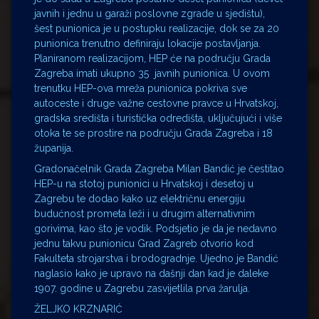
javnih i jednu u garaži poslovne zgrade u sjedištu),
šest punionica je u postupku realizacije, dok se za 20
punionica trenutno definiraju lokacije postavljanja.
Planiranom realizacijom, HEP će na području Grada
Zagreba imati ukupno 35 javnih punionica. U ovom
trenutku HEP-ova mreža punionica pokriva sve
autoceste i druge važne cestovne pravce u Hrvatskoj,
gradska središta i turistička odredišta, uključujući i više
otoka te se prostire na području Grada Zagreba i 18
županija.
Gradonačelnik Grada Zagreba Milan Bandić je čestitao
HEP-u na stotoj punionici u Hrvatskoj i desetoj u
Zagrebu te dodao kako uz električnu energiju
budućnost prometa leži i u drugim alternativnim
gorivima, kao što je vodik. Podsjetio je da je nedavno
jednu takvu punionicu Grad Zagreb otvorio kod
Fakulteta strojarstva i brodogradnje. Ujedno je Bandić
naglasio kako je upravo na dašnji dan kad je daleke
1907. godine u Zagrebu zasvijetlila prva žarulja.
ŽELJKO KRZNARIĆ