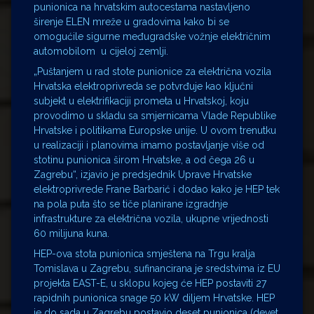
punionica na hrvatskim autocestama nastavljeno
širenje ELEN mreže u gradovima kako bi se
omogućile sigurne međugradske vožnje električnim
automobilom u cijeloj zemlji.
„Puštanjem u rad stote punionice za električna vozila
Hrvatska elektroprivreda se potvrđuje kao ključni
subjekt u elektrifikaciji prometa u Hrvatskoj, koju
provodimo u skladu sa smjernicama Vlade Republike
Hrvatske i politikama Europske unije. U ovom trenutku
u realizaciji i planovima imamo postavljanje više od
stotinu punionica širom Hrvatske, a od čega 26 u
Zagrebu“, izjavio je predsjednik Uprave Hrvatske
elektroprivrede Frane Barbarić i dodao kako je HEP tek
na pola puta što se tiče planirane izgradnje
infrastrukture za električna vozila, ukupne vrijednosti
60 milijuna kuna.
HEP-ova stota punionica smještena na Trgu kralja
Tomislava u Zagrebu, sufinancirana je sredstvima iz EU
projekta EAST-E, u sklopu kojeg će HEP postaviti 27
rapidnih punionica snage 50 kW diljem Hrvatske. HEP
je do sada u Zagrebu postavio deset punionica (devet