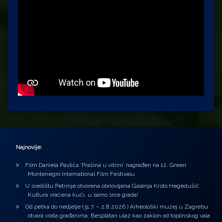
Najnovije:
Film Daniela Pavlića ‘Prašina u vitrini’ nagrađen na 12. Green
Montenegro International Film Festivalu
U središtu Petrinje otvorena obnovljena Galerija Krsto Hegedušić:
Kultura vraćena kući, u samo srce grada!
Od petka do nedjelje (31.7. – 2.8.2026.) Arheološki muzej u Zagrebu
otvara vrata građanima: Besplatan ulaz kao zaklon od toplinskog vala