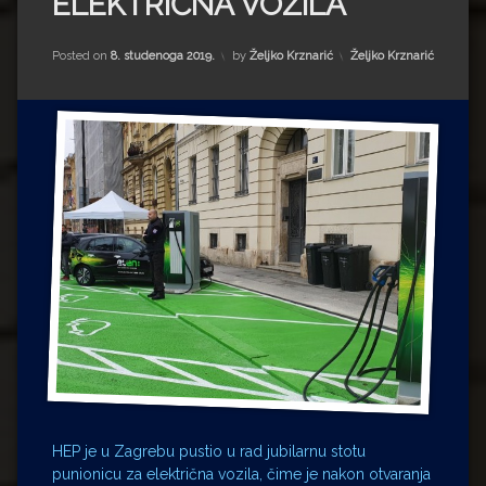
ELEKTRIČNA VOZILA
Impressum
Milenko Strižak
Drugi autori
Drugi autori
Kategorije:
Posted on
8. studenoga 2019.
by
Željko Krznarić
Željko Krznarić
Matea Andrić
Ljiljana Lekanić-Kljaić
Željko Krznarić
Mario Lovreković
Miroslav Šantek
HEP je u Zagrebu pustio u rad jubilarnu stotu
punionicu za električna vozila, čime je nakon otvaranja