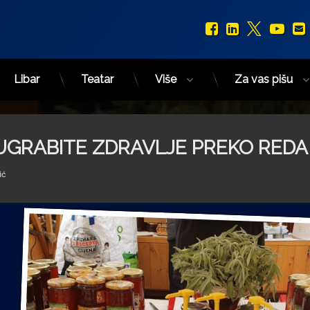
Facebook
LinkedIn
X.com
You
Libar
Teatar
Više
Za vas pišu
 UGRABITE ZDRAVLJE PREKO REDA
ić