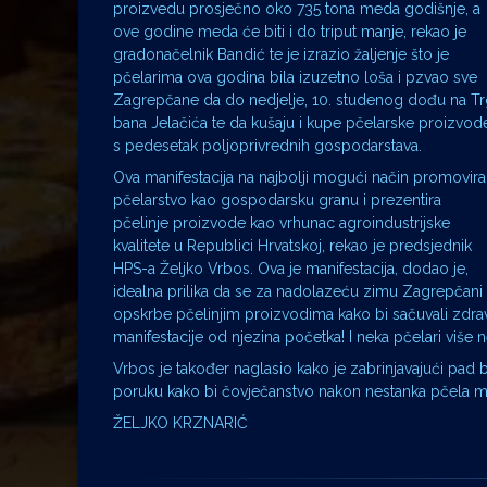
proizvedu prosječno oko 735 tona meda godišnje, a
ove godine meda će biti i do triput manje, rekao je
gradonačelnik Bandić te je izrazio žaljenje što je
pčelarima ova godina bila izuzetno loša i pzvao sve
Zagrepčane da do nedjelje, 10. studenog dođu na T
bana Jelačića te da kušaju i kupe pčelarske proizvod
s pedesetak poljoprivrednih gospodarstava.
Ova manifestacija na najbolji mogući način promovira
pčelarstvo kao gospodarsku granu i prezentira
pčelinje proizvode kao vrhunac agroindustrijske
kvalitete u Republici Hrvatskoj, rekao je predsjednik
HPS-a Željko Vrbos. Ova je manifestacija, dodao je,
idealna prilika da se za nadolazeću zimu Zagrepčani
opskrbe pčelinjim proizvodima kako bi sačuvali zdravl
manifestacije od njezina početka! I neka pčelari više 
Vrbos je također naglasio kako je zabrinjavajući pad 
poruku kako bi čovječanstvo nakon nestanka pčela mog
ŽELJKO KRZNARIĆ