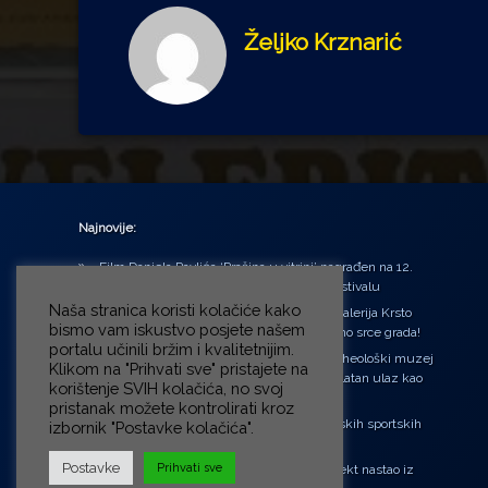
Željko Krznarić
Najnovije:
Film Daniela Pavlića ‘Prašina u vitrini’ nagrađen na 12.
Green Montenegro International Film Festivalu
Naša stranica koristi kolačiće kako
U središtu Petrinje otvorena obnovljena Galerija Krsto
bismo vam iskustvo posjete našem
Hegedušić: Kultura vraćena kući, u samo srce grada!
portalu učinili bržim i kvalitetnijim.
Od petka do nedjelje (31.7. – 2.8.2026.) Arheološki muzej
Klikom na "Prihvati sve" pristajete na
u Zagrebu otvara vrata građanima: Besplatan ulaz kao
korištenje SVIH kolačića, no svoj
zaklon od toplinskog vala
pristanak možete kontrolirati kroz
‘Ni med cvetjem ni pravice’ na Aleji hrvatskih sportskih
izbornik "Postavke kolačića".
velikana
Postavke
Prihvati sve
“Rubikova kocka – složi svoju priču”, projekt nastao iz