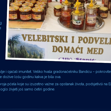
rg
e
je i ojačali imunitet. Veliko hvala gradonačelniku Bandiću – pokrovite
ne dožive lošu godinu kakva je bila ova.
broja pčela koje su izuzetno važne za opstanak života, podsjetivši na E
lo živjeti još samo četiri godine.