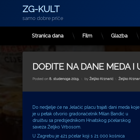
ZG-KULT
samo dobre priče
Stranica dana
Film
Glazba
Preskoči
na
sadržaj
DOĐITE NA DANE MEDA I
Kategorije:
Posted on
8. studenoga 2019.
by
Željko Krznarić
Željko Krznar
Do nedjelje će na Jelačić placu trajati dani meda koje
je u petak otvorio gradonačelnik Milan Bandić u
društvu sa predsjednikom Hrvatskog pčelarskog
saveza Željko Vrbosom.
U Zagrebu je 421 pčelar koji s 21 000 košnica