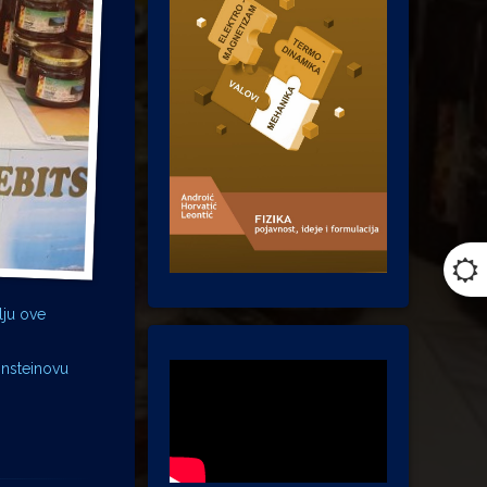
lju ove
insteinovu