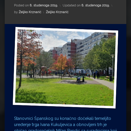
Impressum
Milenko Strižak
Posted on
8. studenoga 2019.
Updated on
8. studenoga 2019.
Kategorije:
by
Željko Krznarić
Željko Krznarić
Drugi autori
Drugi autori
Matea Andrić
Ljiljana Lekanić-Kljaić
Željko Krznarić
Mario Lovreković
Miroslav Šantek
Stanovnici Španskog su konačno dočekali temeljito
uređenje trga Ivana Kukuljevića a obnovljeni trh je
obišao gradonačelnik Milan Bandić sa suradnicima koji