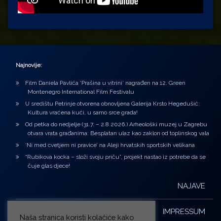
Najnovije:
Film Daniela Pavlića ‘Prašina u vitrini’ nagrađen na 12. Green
Montenegro International Film Festivalu
U središtu Petrinje otvorena obnovljena Galerija Krsto Hegedušić:
Kultura vraćena kući, u samo srce grada!
Od petka do nedjelje (31.7. – 2.8.2026.) Arheološki muzej u Zagrebu
otvara vrata građanima: Besplatan ulaz kao zaklon od toplinskog vala
‘Ni med cvetjem ni pravice’ na Aleji hrvatskih sportskih velikana
“Rubikova kocka – složi svoju priču”, projekt nastao iz potrebe da se
čuje glas djece!
NAJAVE
IMPRESSUM
Naša stranica koristi kolačiće kako