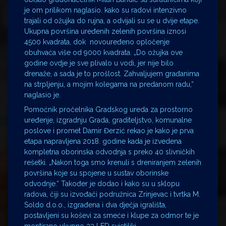
je om prilikom naglasio. kako su radovi intenzivno
trajali od ožujka do rujna, a odvijali su se u dvije etape.
Ukupna površina uređenih zelenih površina iznosi
4500 kvadrata, dok novouređeno opločenje
obuhvaća više od 9000 kvadrata. „Do ožujka ove
godine ovdje je sve plivalo u vodi, jer nije bilo
drenaže, a sada je to prošlost. Zahvaljujem građanima
na strpljenju, a mojim kolegama na predanom radu,“
naglasio je.
Pomoćnik pročelnika Gradskog ureda za prostorno
uređenje, izgradnju Grada, graditeljstvo, komunalne
poslove i promet Damir Đerzić rekao je kako je prva
etapa napravljena 2018. godine kada je izvedena
kompletna oborinska odvodnja s preko 40 slivničkih
rešetki. „Nakon toga smo krenuli s dreniranjem zelenih
površina koje su spojene u sustav oborinske
odvodnje.“ Također je dodao i kako su u sklopu
radova, čiji su izvođači podružnica Zrinjevac i tvrtka M.
Soldo d.o.o., izgrađena i dva dječja igrališta,
postavljeni su koševi za smeće i klupe za odmor te je