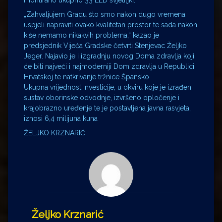
montirano ukupno 33 LED svjetiljki.
„Zahvaljujem Gradu što smo nakon dugo vremena
uspjeli napraviti ovako kvalitetan prostor te sada nakon
kiše nemamo nikakvih problema,“ kazao je
predsjednik Vijeća Gradske četvrti Stenjevac Željko
Jeger. Najavio je i izgradnju novog Doma zdravlja koji
će biti najveći i najmoderniji Dom zdravlja u Republici
Hrvatskoj te natkrivanje tržnice Špansko.
Ukupna vrijednost investicije, u okviru koje je izrađen
sustav oborinske odvodnje, izvršeno opločenje i
krajobrazno uređenje te je postavljena javna rasvjeta,
iznosi 6,4 milijuna kuna
ŽELJKO KRZNARIĆ
Željko Krznarić