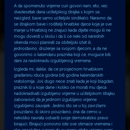
A da spomenuto vrijeme curi govori nam, eto, već
dvadesetak dana učiteljskog štrajka s kojim se,
naizgled, bave samo učiteljski sindikalci. Naravno da
se štrajkom bave i roditelji hrvatske djece koje je sve
manje u Hrvatskoj ne znajući kada dijete mogu ili ne
mogu dovesti u školu i da li će neki od narednih
vikenda moći planirati za obiteljski izlet ili,
jednostavno, druženje sa svojom djecom, a da ne
govorimo o kalendaru praznika koji će, moguće biti
dani za nadoknadu izgubljenog vremena.
Izgleda mi, dakle, da će prosječnom hrvatskom
građaninu iduća godina biti godina kalendarskih
vratolomija. Još dugo neće znati kada je koji blagdan,
praznik ili u koje dane i koliko će morati mu djeca
nadoknađivati izgubljeno vrijeme u učiteljskom štrajku
zaboravivši da je jednom izgubljeno vrijeme
izgubljeno zauvijek. Jedino što se u toj zavrzlami
pouzdano, ili skoro pouzdano, zna da ćemo u
nekoliko navrata ostvariti svoje demokratsko pravo
birajući. Birajući ponovno iste ove otimače vremena i
ako apsolutno svjesni da su nama oteto vrijeme sami