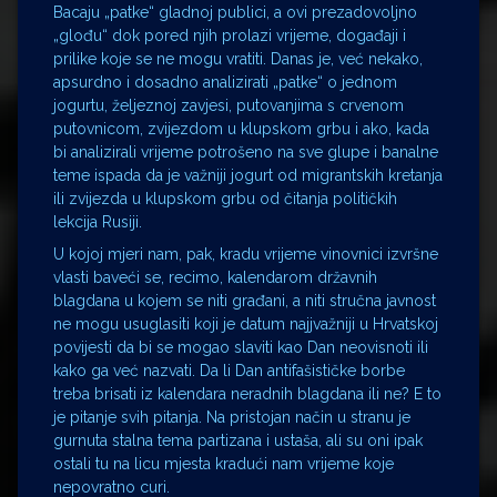
Bacaju „patke“ gladnoj publici, a ovi prezadovoljno
„glođu“ dok pored njih prolazi vrijeme, događaji i
prilike koje se ne mogu vratiti. Danas je, već nekako,
apsurdno i dosadno analizirati „patke“ o jednom
jogurtu, željeznoj zavjesi, putovanjima s crvenom
putovnicom, zvijezdom u klupskom grbu i ako, kada
bi analizirali vrijeme potrošeno na sve glupe i banalne
teme ispada da je važniji jogurt od migrantskih kretanja
ili zvijezda u klupskom grbu od čitanja političkih
lekcija Rusiji.
U kojoj mjeri nam, pak, kradu vrijeme vinovnici izvršne
vlasti baveći se, recimo, kalendarom državnih
blagdana u kojem se niti građani, a niti stručna javnost
ne mogu usuglasiti koji je datum najjvažniji u Hrvatskoj
povijesti da bi se mogao slaviti kao Dan neovisnoti ili
kako ga već nazvati. Da li Dan antifašističke borbe
treba brisati iz kalendara neradnih blagdana ili ne? E to
je pitanje svih pitanja. Na pristojan način u stranu je
gurnuta stalna tema partizana i ustaša, ali su oni ipak
ostali tu na licu mjesta kradući nam vrijeme koje
nepovratno curi.