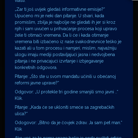
vlasti.
„Zar ti još uvijek gledaš informativne emisije?“
Upućeno mi je neki dan pitanje. U stvari, kada
promislim, zbilja je najbolje ne gledati ih jer si kroz
njih i sam uvučen u prihvaćanje procesa koji upravo
žele ti otimači vremena. Da li će i kada otimanje
vremena biti izbačeno iz naše svakodnevnice teško je
kazati ali u tom procesu i namjeri, mislim, najvažniju
ulogu imaju mediji postavljajući jasna i nedvojbena
pitanja i ne privaćajući izvrtanje i izbjegavanje
konkretnih odgovora.
Pitanje: „Što ste u svom mandatu učinili u obećanoj
reformi javne uprave?“
Odgovor: „U protekle tri godine smanjili smo javni ..“
Klik.
Pitanje: „Kada će se ukloniti smeće sa zagrebačkih
ulica?“
Odogovor: „Bitno da je čovjek zdrav. Ja sam pet man.“
Klik
Ako već za to nema snage bolje je onda puštati crtiće