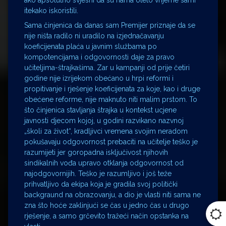
itekako iskoristili.
Sama činjenica da danas sam Premijer priznaje da se
nije ništa radilo ni uradilo na izjednačavanju
koeficijenata plaća u javnim službama po
kompotencijama i odgovornosti daje za pravo
učiteljima-štrajkašima. Zar u kampanji od prije četiri
godine nije izrijekom obećano u hrpi reformi i
propitivanje i rješenje koeficijenata za koje, kao i druge
obećene reforme, nije maknuto niti malim prstom. To
što činjenica stavljanja štrajka u kontekst ucjene
javnosti djecom kojoj, u godini razvikano nazvnoj
„školi za život“, kradljivci vremena svojim neradom
pokušavaju odgovornost prebaciti na učitelje teško je
razumijeti jer goropadna isključivost njihovih
sindikalnih vođa upravo otklanja odgovornost od
najodgovornijih. Teško je razumljivo i još teže
prihvatljivo da ekipa koja je gradila svoj politički
backgraund na obrazovanju, a dio je vlasti niti sama ne
zna što hoće zaklinjući se čas u jedno čas u drugo
rješenje, a samo grčevito tražeći način opstanka na