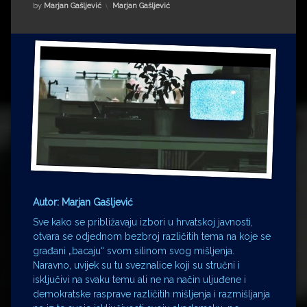
Impressum
Milenko Strižak
Kategorije:
by
Marjan Gašljević
Marjan Gašljević
Drugi autori
Drugi autori
Matea Andrić
Ljiljana Lekanić-Kljaić
Željko Krznarić
Mario Lovreković
Miroslav Šantek
Autor: Marjan Gašljević
Sve kako se približavaju izbori u hrvatskoj javnosti,
otvara se odjednom bezbroj različitih tema na koje se
građani „bacaju“ svom silinom svog mišljenja.
Naravno, uvijek su tu sveznalice koji su stručni i
isključivi na svaku temu ali ne na način uljuđene i
demokratske rasprave različitih mišljenja i razmišljanja