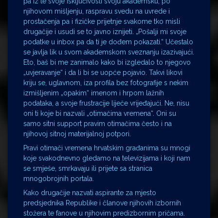
pa iz te svoje isključivosti svoju akademsku, po
njihovom mišljenju, raspravu svedu na uvrede i
prostačenja pa i fizičke prijetnje svakome tko misli
drugačije i usudi se to javno iznijeti. „Pošalji mi svoje
podatke u inbox pa da ti je dođem pokazati.“ Učestalo
se javlja lik u svom akademskom sveznanju izazivajući.
Eto, baš bi me zanimalo kako bi izgledalo to njegovo
„uvjeravanje“ i da li bi se uopće pojavio. Takvi likovi
kriju se, uglavnom, iza profila bez fotografije s nekim
izmišljenim „opakim“ imenom i hrpom lažnih
podataka, a svoje frustracije liječe vrijeđajući. Ne, nisu
oni ti koje bi nazvali „otimačima vremena“. Oni su
samo sitni support pravim otimačima često i na
njihovoj sitnoj materijalnoj potpori.
Pravi otimači vremena hrvatskim građanima su mnogi
koje svakodnevno gledamo na televizijama i koji nam
se smješe, smrkavaju ili prijete sa stranica
mnogobrojnih portala.
Kako drugačije nazvati aspirante za mjesto
predsjednika Republike i članove njihovih izbornih
stožera te fanove u njihovim predizbornim pričama.