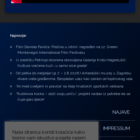
Najnovije:
Film Daniela Pavlića ‘Prašina u vitrini’ nagrađen na 12. Green
Montenegro International Film Festivalu
U središtu Petrinje otvorena obnovljena Galerija Krsto Hegedušić:
Kultura vraćena kući, u samo srce grada!
Od petka do nedjelje (31.7. – 2.8.2026.) Arheološki muzej u Zagrebu
otvara vrata građanima: Besplatan ulaz kao zaklon od toplinskog vala
‘Ni med cvetjem ni pravice’ na Aleji hrvatskih sportskih velikana
“Rubikova kocka – složi svoju priču”, projekt nastao iz potrebe da se
čuje glas djece!
NAJAVE
IMPRESSUM
Naša stranica koristi kolačiće kako
bismo vam iskustvo posjete našem