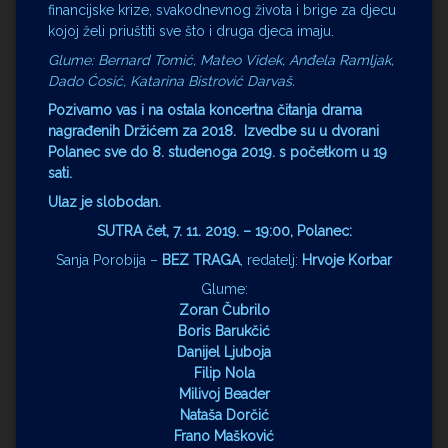
financijske krize, svakodnevnog života i brige za djecu
kojoj želi priuštiti sve što i druga djeca imaju.
Glume: Bernard Tomić, Mateo Videk, Anđela Ramljak,
Dado Ćosić, Katarina Bistrović Darvaš.
Pozivamo vas i na ostala koncertna čitanja
drama
nagrađenih
Držićem za 2018. Izvedbe su u dvorani
Polanec sve do 8. studenoga 2019. s početkom u 19
sati.
Ulaz je slobodan.
SUTRA
čet, 7. 11. 2019. – 19:00, Polanec:
Sanja Porobija –
BEZ TRAGA
, redatelj:
Hrvoje Korbar
Glume:
Zoran Čubrilo
Boris Barukčić
Danijel Ljuboja
Filip Nola
Milivoj Beader
Nataša Dorčić
Frano Mašković