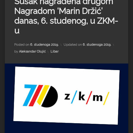
Sušak nagrađena drugom
Impressum
Milenko Strižak
Nagradom ‘Marin Držić’
Drugi autori
Drugi autori
danas, 6. studenog, u ZKM-
u
Matea Andrić
Ljiljana Lekanić-Kljaić
Posted on
6. studenoga 2019.
Updated on
6. studenoga 2019.
Kategorije:
by
Aleksandar Olujić
Libar
Željko Krznarić
Mario Lovreković
Miroslav Šantek