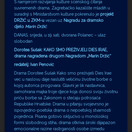
S namjerom razvijanja kulture scenskog čitanja
suvremenih drama, Zagrebačko kazalište mladih u
suradnji s Ministarstvom kulture pokrenulo je
projekt
DRŽIĆ u ZKM-u
vezan uz
Nagradu za dramsko
djelo
Marin Držić
.
DANAS, srijeda, u 19 sati, dvorana Polanec – ulaz
slobodan
Dorotea Sušak: KAKO SMO PREŽIVJELI DIES IRAE,
drama nagrađena drugom Nagradom „Marin Držić“
redatelj: Ivan Penović
Drama Dorotee Šušak Kako smo preživjeli Dies Irae
već u naslovu daje naslutiti veličinu životne borbe o
kojoj autorica progovara. Glavni je lik nastavnica,
samohrana majka troje djece koja donosi svoju životnu
priču borbe sa Zakonom o stečaju potrošača
Republike Hrvatske. Drama u pitanju svojevrsno je
ispovjedno-poetska drama o nepoetskoj stvarnosti
pojedinca. Pisana gotovo isključivo u monološkoj
formi slobodnog stiha, drama otkriva široki dijapazon
emocionalne razine rastrganosti osobe između