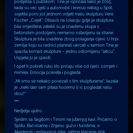
podijelila s publikom. Tina je ispričala kako je 2015.,
kada su već sjeli u automobil i krenuli natrag u Split,
osjetila poriv još jednom vidjeti malu skulpturu Vere
Fischer „Cvijet“. Otišavši na lokaciju gdje je skulptura
bila smještena zatekli su je izvađenu skupa s
betonskim postoljem, nemarno ostavljenu sa strane.
Skulptura je bila izvađena zbog polaganja cijevi. U hrpi
zemlje koju su radnici planirali ukrcati u kamion Tina je
spazila komad skulpture – jednu odlomljenu “laticu”.
Uspjela ju je spasiti.
I opet ti pokreti ruku što pričaju više od riječi, osmjeh i
mimika. Emocija pokreta i pogleda.
„Mi smo se nekako povezali s tim skulpturama“, kazala
je, „neki dan sam pitala hoćemo li ić pogledat našu
dicu?“
***
Nedjelja ujutro.
Sjedim sa Sagitom i Tinom na jutarnjoj kavi. Pričamo o
Splitu, Bačvicama i Žnjanu, gužvi i turistima, o
Akademiji i restauraciji slika, satima klečanja dok