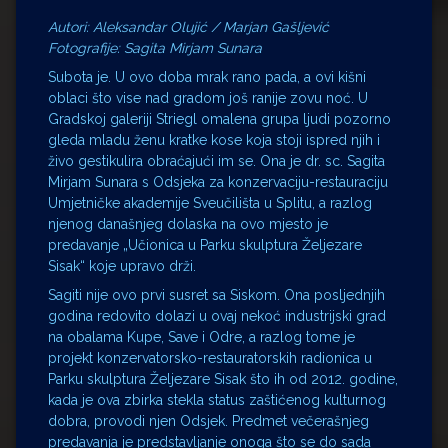
Autori: Aleksandar Olujić / Marjan Gašljević
Fotografije: Sagita Mirjam Sunara
Subota je. U ovo doba mrak rano pada, a ovi kišni
oblaci što vise nad gradom još ranije zovu noć. U
Gradskoj galeriji Striegl omalena grupa ljudi pozorno
gleda mladu ženu kratke kose koja stoji ispred njih i
živo gestikulira obraćajući im se. Ona je dr. sc. Sagita
Mirjam Sunara s Odsjeka za konzervaciju-restauraciju
Umjetničke akademije Sveučilišta u Splitu, a razlog
njenog današnjeg dolaska na ovo mjesto je
predavanje „Učionica u Parku skulptura Željezare
Sisak“ koje upravo drži.
Sagiti nije ovo prvi susret sa Siskom. Ona posljednjih
godina redovito dolazi u ovaj nekoć industrijski grad
na obalama Kupe, Save i Odre, a razlog tome je
projekt konzervatorsko-restauratorskih radionica u
Parku skulptura Željezare Sisak što ih od 2012. godine,
kada je ova zbirka stekla status zaštićenog kulturnog
dobra, provodi njen Odsjek. Predmet večerašnjeg
predavanja je predstavljanje onoga što se do sada