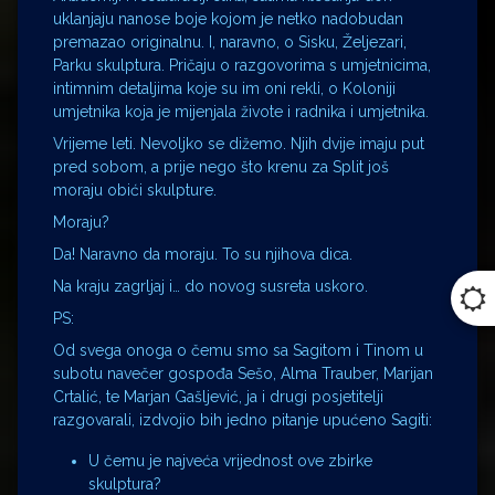
uklanjaju nanose boje kojom je netko nadobudan
premazao originalnu. I, naravno, o Sisku, Željezari,
Parku skulptura. Pričaju o razgovorima s umjetnicima,
intimnim detaljima koje su im oni rekli, o Koloniji
umjetnika koja je mijenjala živote i radnika i umjetnika.
Vrijeme leti. Nevoljko se dižemo. Njih dvije imaju put
pred sobom, a prije nego što krenu za Split još
moraju obići skulpture.
Moraju?
Da! Naravno da moraju. To su njihova dica.
Na kraju zagrljaj i… do novog susreta uskoro.
PS:
Od svega onoga o čemu smo sa Sagitom i Tinom u
subotu navečer gospođa Sešo, Alma Trauber, Marijan
Crtalić, te Marjan Gašljević, ja i drugi posjetitelji
razgovarali, izdvojio bih jedno pitanje upućeno Sagiti:
U čemu je najveća vrijednost ove zbirke
skulptura?