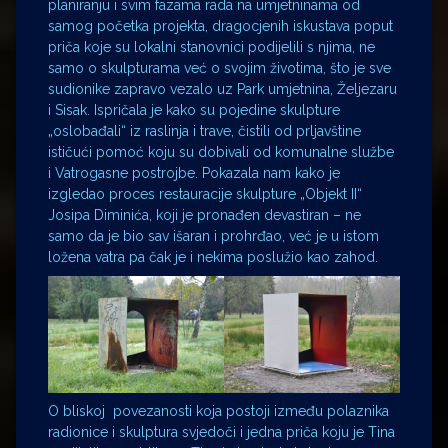
planiranju i svim fazama rada na umjetninama od
samog početka projekta, dragocjenih iskustava poput
priča koje su lokalni stanovnici podijelili s njima, ne
samo o skulpturama već o svojim životima, što je sve
sudionike zapravo vezalo uz Park umjetnina, Željezaru
i Sisak. Ispričala je kako su pojedine skulpture
„oslobađali“ iz raslinja i trave, čistili od prljavštine
ističući pomoć koju su dobivali od komunalne službe
i Vatrogasne postrojbe. Pokazala nam kako je
izgledao proces restauracije skulpture „Objekt II“
Josipa Diminića, koji je pronađen devastiran – ne
samo da je bio sav išaran i prohrđao, već je u istom
ložena vatra pa čak je i nekima poslužio kao zahod.
O bliskoj povezanosti koja postoji između polaznika
radionice i skulptura svjedoči i jedna priča koju je Tina