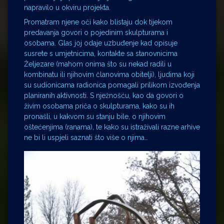
napravilo u okviru projekta.
Promatram njene oči kako blistaju dok tijekom
predavanja govori o pojedinim skulpturama i
osobama. Glas joj odaje uzbuđenje kad opisuje
susrete s umjetnicima, kontakte sa stanovnicima
Željezare (mahom onima što su nekad radili u
kombinatu ili njihovim članovima obitelji), ljudima koji
su sudionicama radionica pomagali prilikom izvođenja
planiranih aktivnosti. S nježnošću, kao da govori o
živim osobama priča o skulpturama, kako su ih
pronašli, u kakvom su stanju bile, o njihovim
oštećenjima (ranama), te kako su istraživali razne arhive
ne bi li uspjeli saznati što više o njima…