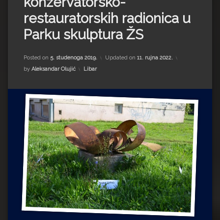
konzervatorsko-
Impressum
Milenko Strižak
restauratorskih radionica u
Drugi autori
Drugi autori
Parku skulptura ŽS
Matea Andrić
Posted on
5. studenoga 2019.
Updated on
11. rujna 2022.
Kategorije:
by
Aleksandar Olujić
Libar
Ljiljana Lekanić-Kljaić
Željko Krznarić
Mario Lovreković
Miroslav Šantek