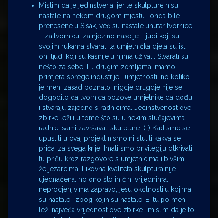
Mislim da je jedinstvena, jer te skulpture nisu
nastale na nekom drugom mjestu i onda bile
prenesene u Sisak, već su nastale unutar tvornice
– za tvornicu, za njezino naselje. Ljudi koji su
svojim rukama stvarali ta umjetnička djela su isti
oni ljudi koji su kasnije u njima uživali. Stvarali su
nešto za sebe. I u drugim zemljama imamo
primjera sprege industrije i umjetnosti, no koliko
je meni zasad poznato, nigdje drugdje nije se
dogodilo da tvornica pozove umjetnike da dođu
i stvaraju zajedno s radnicima. Jedinstvenost ove
zbirke leži i u tome što su u nekim slučajevima
radnici sami završavali skulpture. (…) Kad smo se
upustili u ovaj projekt nismo ni slutili kakva se
priča iza svega krije. Imali smo privilegiju otkrivati
tu priču kroz razgovore s umjetnicima i bivšim
željezarcima. Likovna kvaliteta skulptura nije
ujednačena, no ono što ih čini vrijednima,
neprocjenjivima zapravo, jesu okolnosti u kojima
su nastale i zbog kojih su nastale. E, tu po meni
leži najveća vrijednost ove zbirke i mislim da je to