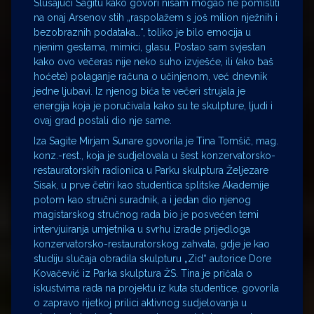
Slušajući Sagitu kako govori nisam mogao ne pomisliti
na onaj Arsenov stih „raspolažem s još milion nježnih i
bezobraznih podataka…“, toliko je bilo emocija u
njenim gestama, mimici, glasu. Postao sam svjestan
kako ovo večeras nije neko suho izvješće, ili (ako baš
hoćete) polaganje računa o učinjenom, već dnevnik
jedne ljubavi. Iz njenog bića te večeri strujala je
energija koja je poručivala kako su te skulpture, ljudi i
ovaj grad postali dio nje same.
Iza Sagite Mirjam Sunare govorila je Tina Tomšič, mag.
konz.-rest., koja je sudjelovala u šest konzervatorsko-
restauratorskih radionica u Parku skulptura Željezare
Sisak, u prve četiri kao studentica splitske Akademije
potom kao stručni suradnik, a i jedan dio njenog
magistarskog stručnog rada bio je posvećen temi
intervjuiranja umjetnika u svrhu izrade prijedloga
konzervatorsko-restauratorskog zahvata, gdje je kao
studiju slučaja obradila skulpturu „Zid“ autorice Dore
Kovačević iz Parka skulptura ŽS. Tina je pričala o
iskustvima rada na projektu iz kuta studentice, govorila
o zapravo rijetkoj prilici aktivnog sudjelovanja u