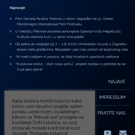
Najnovije:
Film Daniela Pavlića ‘Prašina u vitrini’ nagrađen na 12. Green
Montenegro International Film Festivalu
U središtu Petrinje otvorena obnovljena Galerija Krsto Hegedušić:
Kultura vraćena kući, u samo srce grada!
Od petka do nedjelje (31.7. – 2.8.2026.) Arheološki muzej u Zagrebu
otvara vrata građanima: Besplatan ulaz kao zaklon od toplinskog vala
‘Ni med cvetjem ni pravice’ na Aleji hrvatskih sportskih velikana
“Rubikova kocka – složi svoju priču”, projekt nastao iz potrebe da se
čuje glas djece!
NAJAVE
IMPRESSUM
Naša stranica koristi kolačiće kako
bismo vam iskustvo posjete našem
portalu učinili bržim i kvalitetnijim.
PRATITE NAS
Klikom na "Prihvati sve" pristajete na
korištenje SVIH kolačića, no svoj
pristanak možete kontrolirati kroz
izbornik "Postavke kolačića".