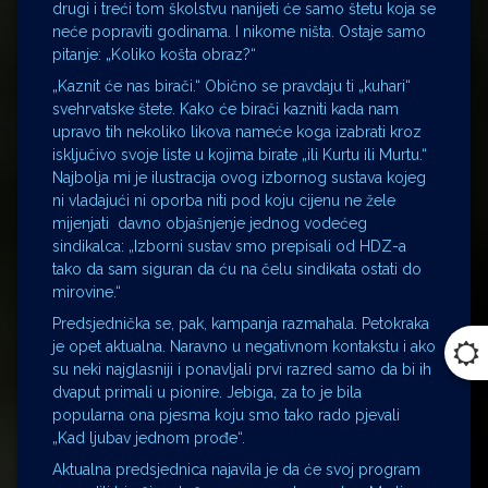
drugi i treći tom školstvu nanijeti će samo štetu koja se
neće popraviti godinama. I nikome ništa. Ostaje samo
pitanje: „Koliko košta obraz?“
„Kaznit će nas birači.“ Obično se pravdaju ti „kuhari“
svehrvatske štete. Kako će birači kazniti kada nam
upravo tih nekoliko likova nameće koga izabrati kroz
isključivo svoje liste u kojima birate „ili Kurtu ili Murtu.“
Najbolja mi je ilustracija ovog izbornog sustava kojeg
ni vladajući ni oporba niti pod koju cijenu ne žele
mijenjati davno objašnjenje jednog vodećeg
sindikalca: „Izborni sustav smo prepisali od HDZ-a
tako da sam siguran da ću na čelu sindikata ostati do
mirovine.“
Predsjednička se, pak, kampanja razmahala. Petokraka
je opet aktualna. Naravno u negativnom kontakstu i ako
su neki najglasniji i ponavljali prvi razred samo da bi ih
dvaput primali u pionire. Jebiga, za to je bila
popularna ona pjesma koju smo tako rado pjevali
„Kad ljubav jednom prođe“.
Aktualna predsjednica najavila je da će svoj program