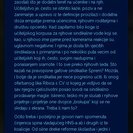
zaostali što je dodatni teret na učenike i na njih.
Učiteljstvo je, često se istinito kaže, poziv a ne
zanimanje, a upravo iz te definicije proizilazi i dodatna
doza empatije prema učenicima, njihovim roditeljima i
društvu općenito. Kad zapitamo bilo koga iz
učiteljskog korpusa za njihove sindikalne vođe koji se,
kao, u njihovo ime pjene pred kamerama reakcije su,
uglavnom negativne. I njima je dosta tih vječitih
sindikalaca s primanjima i po nekoliko puta većim od
učiteljskih koji ih, često, svojim nastupima i
ponašanjem sramote. I to sve preko njihovih leđa. Što
kazati na pravopisne gafove sindikalke Šprem? Možda,
i bolje da je sindikalka jer neće pogrešno učiti. Ili onog
ofarbanog lika Ribića s CV iz kojeg je vidljivo da se
sav njegov cjeloživotni posao svodi na sindikalno
prodavanje magle. Iskreno, teško mi je slušati i njihove
prijetnje i prijetnje one dvojice „biskupa“ koji se ne
skidaju s ekrana. Treba li nam to?
Očito treba i poželjno je govori nam spomenuta
činjenica spina vladajučeg HNS-a ali i drugih iz te
koalicije. Od silne dreke reforme školastva i jedni i