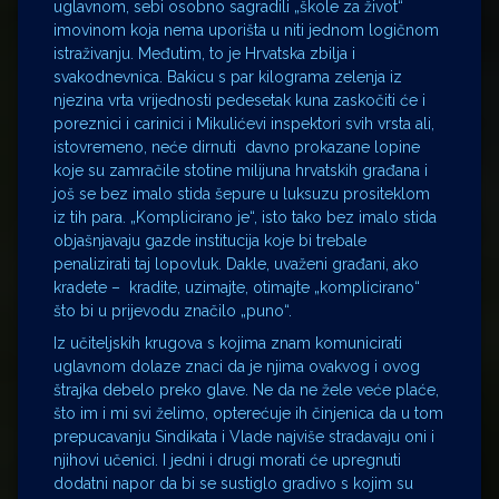
uglavnom, sebi osobno sagradili „škole za život“
imovinom koja nema uporišta u niti jednom logičnom
istraživanju. Međutim, to je Hrvatska zbilja i
svakodnevnica. Bakicu s par kilograma zelenja iz
njezina vrta vrijednosti pedesetak kuna zaskočiti će i
poreznici i carinici i Mikulićevi inspektori svih vrsta ali,
istovremeno, neće dirnuti davno prokazane lopine
koje su zamračile stotine milijuna hrvatskih građana i
još se bez imalo stida šepure u luksuzu prositeklom
iz tih para. „Komplicirano je“, isto tako bez imalo stida
objašnjavaju gazde institucija koje bi trebale
penalizirati taj lopovluk. Dakle, uvaženi građani, ako
kradete – kradite, uzimajte, otimajte „komplicirano“
što bi u prijevodu značilo „puno“.
Iz učiteljskih krugova s kojima znam komunicirati
uglavnom dolaze znaci da je njima ovakvog i ovog
štrajka debelo preko glave. Ne da ne žele veće plaće,
što im i mi svi želimo, opterećuje ih činjenica da u tom
prepucavanju Sindikata i Vlade najviše stradavaju oni i
njihovi učenici. I jedni i drugi morati će upregnuti
dodatni napor da bi se sustiglo gradivo s kojim su