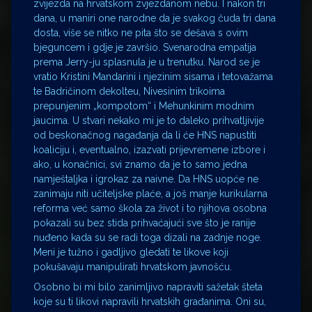
zvijezda na hrvatskom zvjezdanom nebu. I nakon tri
dana, u maniri one narodne da je svakog čuda tri dana
dosta, više se nitko ne pita što se dešava s ovim
bjeguncem i gdje je završio. Svenarodna empatija
prema Jerry-ju splasnula je u trenutku. Narod se je
vratio Kristini Mandarini i njezinim sisama i tetovažama
te Badričinom dekolteu, Nivesinim trikoima
prepunjenim „kompotom“ i Mehunkinim modnim
jaucima. U stvari nekako mi je to daleko prihvatljivije
od beskonačnog nagađanja da li će HNS napustiti
koaliciju i, eventualno, izazvati prijevremene izbore i
ako, u konačnici, svi znamo da je to samo jedna
namještaljka i igrokaz za naivne. Da HNS uopće ne
zanimaju niti učiteljske plaće, a još manje kurikularna
reforma već samo škola za život i to njihova osobna
pokazali su bez stida prihvaćajući sve što je ranije
nuđeno kada su se radi toga dizali na zadnje noge.
Meni je tužno i gadljivo gledati te likove koji
pokušavaju manipulirati hrvatskom javnošću.
Osobno bi mi bilo zanimljivo napraviti sažetak šteta
koje su ti likovi napravili hrvatskih građanima. Oni su,