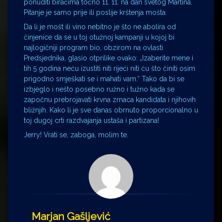
ponuditi biračima točno 11. 11. na dan svetog Martina.
Pitanje je samo prije ili poslije krštenja mošta.
Da li je mošt ili vino nebitno je što ne abolira od
činjenice da se u toj otužnoj kampanji u kojoj bi
najlogičniji program bio, obzirom na ovlasti
Predsjednika, glasio otprilike ovako: „Izaberite mene i
tih 5 godina neću izustiti niti rijeći niti ću što činiti osim
prigodno smješkati se i mahati vam.“ Tako da bi se
izbjeglo i nešto posebno ružno i tužno kada se
započnu prebrojavati krvna zrnaca kandidata i njihovih
bližnjih. Kako li je sve danas obrnuto proporcionalno u
toj dugoj crti razdvajanja ustaša i partizana!
Jerry! Vrati se, zaboga, molim te.
Marjan Gašljević