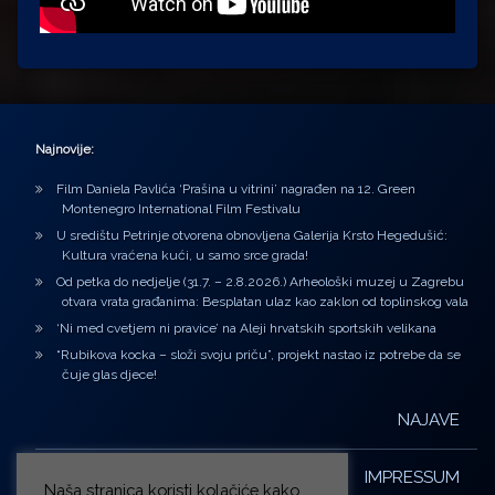
Najnovije:
Film Daniela Pavlića ‘Prašina u vitrini’ nagrađen na 12. Green
Montenegro International Film Festivalu
U središtu Petrinje otvorena obnovljena Galerija Krsto Hegedušić:
Kultura vraćena kući, u samo srce grada!
Od petka do nedjelje (31.7. – 2.8.2026.) Arheološki muzej u Zagrebu
otvara vrata građanima: Besplatan ulaz kao zaklon od toplinskog vala
‘Ni med cvetjem ni pravice’ na Aleji hrvatskih sportskih velikana
“Rubikova kocka – složi svoju priču”, projekt nastao iz potrebe da se
čuje glas djece!
NAJAVE
IMPRESSUM
Naša stranica koristi kolačiće kako