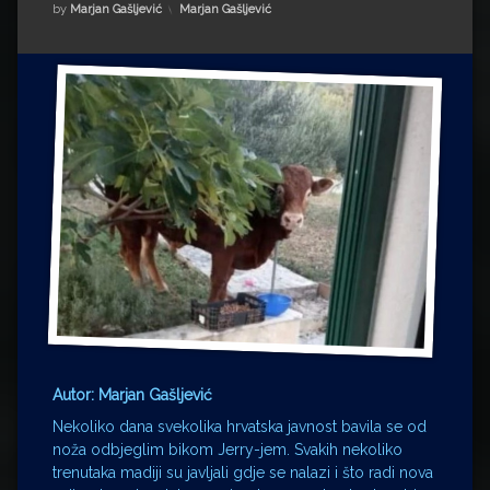
Impressum
Milenko Strižak
Kategorije:
by
Marjan Gašljević
Marjan Gašljević
Drugi autori
Drugi autori
Matea Andrić
Ljiljana Lekanić-Kljaić
Željko Krznarić
Mario Lovreković
Miroslav Šantek
Autor: Marjan Gašljević
Nekoliko dana svekolika hrvatska javnost bavila se od
noža odbjeglim bikom Jerry-jem. Svakih nekoliko
trenutaka madiji su javljali gdje se nalazi i što radi nova