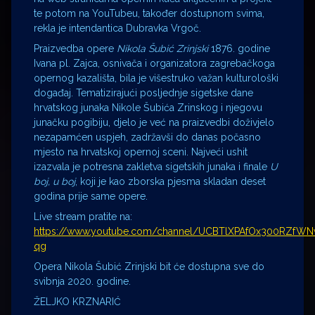
te potom na YouTubeu, također dostupnom svima,
rekla je intendantica Dubravka Vrgoč.
Praizvedba opere
Nikola Šubić Zrinjski
1876. godine
Ivana pl. Zajca, osnivača i organizatora zagrebačkoga
opernog kazališta, bila je višestruko važan kulturološki
događaj. Tematizirajući posljednje sigetske dane
hrvatskog junaka Nikole Šubića Zrinskog i njegovu
junačku pogibiju, djelo je već na praizvedbi doživjelo
nezapamćen uspjeh, zadržavši do danas počasno
mjesto na hrvatskoj opernoj sceni. Najveći ushit
izazvala je potresna zakletva sigetskih junaka i finale
U
boj, u boj
, koji je kao zborska pjesma skladan deset
godina prije same opere.
Live stream pratite na:
https://www.youtube.com/channel/UCBTlXPAfOx300RZfW
qg
Opera Nikola Šubić Zrinjski bit će dostupna sve do
svibnja 2020. godine.
ŽELJKO KRZNARIĆ