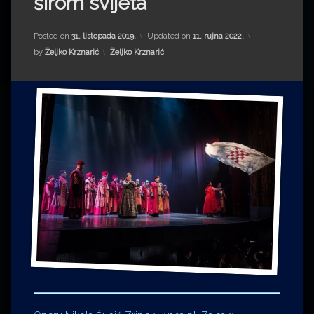
širom svijeta
Impressum
Milenko Strižak
Drugi autori
Drugi autori
Posted on
31. listopada 2019.
Updated on
11. rujna 2022.
Kategorije:
by
Željko Krznarić
Željko Krznarić
Matea Andrić
Ljiljana Lekanić-Kljaić
Željko Krznarić
Mario Lovreković
Miroslav Šantek