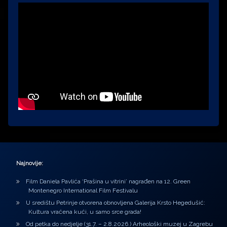
Najnovije:
Film Daniela Pavlića ‘Prašina u vitrini’ nagrađen na 12. Green
Montenegro International Film Festivalu
U središtu Petrinje otvorena obnovljena Galerija Krsto Hegedušić:
Kultura vraćena kući, u samo srce grada!
Od petka do nedjelje (31.7. – 2.8.2026.) Arheološki muzej u Zagrebu