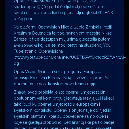
Operu Nikola Šubić Zrinjski, Ivana pl. Zajca 2.
studenog u 19.30 gledat će ljubitelji opere širom
svijeta u isto vrijeme kada i gledatelji u gledalištu HNK
u Zagrebu.
Na platformi Operavision Nikola Šubić Zrinjski u režiji
Krešimira Dolenčića te pod ravnanjem maestra Nikše
Bareze, bit će dostupan milijunima gledatelja putem
live streama
koji će se moći pratiti na službenoj You
Tube stranici Operavisiona:
//www.youtube.com/channel/UCBTlXPAfOx300RZfWNw8-
qg
OperaVision financira se iz programa Europske
komisije Kreativna Europa 2014. – 2020. te promiče
opernu umjetnost koristeći nove tehnologije.
Značaj ovog projekta je što opernu umjetnost čini
dostupnom velikom broju gledatelja razvijajući i šireći
tako publiku operne umjetnosti u europskom i
svjetskom kontekstu. OperaVision jedna je od rijetkih
svjetskih platformi koje su posvećene samo operi i
koje se gledaju slobodno, bez financijske participacije
na web stranicama opernih kuća uključenih u projekt