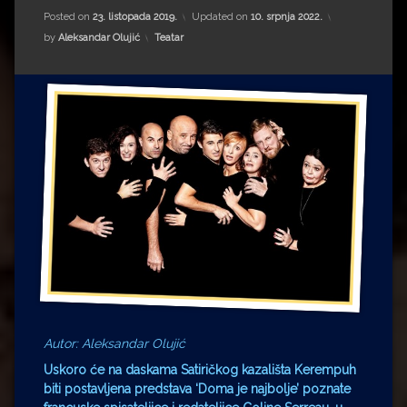
Impressum
Milenko Strižak
Posted on
23. listopada 2019.
Updated on
10. srpnja 2022.
Kategorije:
by
Aleksandar Olujić
Teatar
Drugi autori
Drugi autori
Matea Andrić
Ljiljana Lekanić-Kljaić
Željko Krznarić
Mario Lovreković
Miroslav Šantek
Autor: Aleksandar Olujić
Uskoro će na daskama Satiričkog kazališta Kerempuh
biti postavljena predstava ‘Doma je najbolje’ poznate