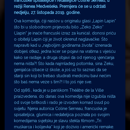
francuske spisateljice i redateljice Coline Serreau, u
režiji Renea Medvešeka. Premijera će se u održati
nedjelju, 27. listopada 2019. godine.
Ova komedija, čiji naslov u originalu glasi „Lapin Lapin“
što bi u slobodnom prijevodu bilo „Zeko Zeko“
(„lapin“ je inače francuski izraz za kunića), donosi priču
o obitelji Lapin čiji je život okrenut naglavačke. Što
napraviti kad u „najboljim godinama života“ iznenada
dobiješ otkaz, jedna kćer se pojavi na vratima s viješću
kako se rastaje, a druga objavi da od njenog vjenčanja
nema ništa?! Što kada najmlađeg potomka, sina Zeku,
genijalca izbace iz škole, a još uz to saznaš da se
stariji sin koji bi trebao studirati medicinu bavi nečim
što baš nema veze s tim?! I to još nije sve.
Od 1986., kada je u pariškom Théâtre de la Ville
praizvedena, do danas ova komedija nije izgubila ništa
od svoje britkosti i rado je izvođen komad svud po
svijetu. Njena autorica Coline Serreau, francuska je
spisateljica, glumica i redateljica poznata po svojim
komedijama svjetsku je slavu stekla filmom „Tri
muškarca i kolijevka“ koji je doživio i američki remake.