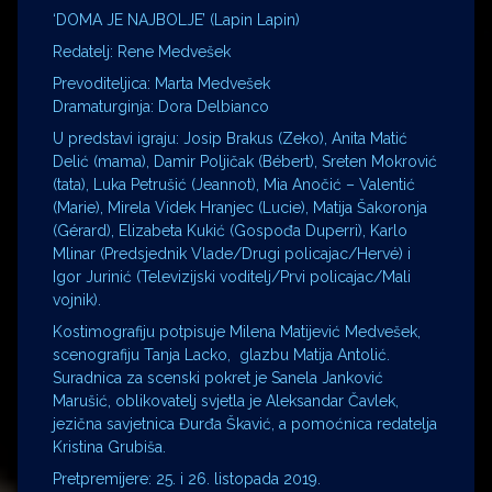
‘DOMA JE NAJBOLJE’ (Lapin Lapin)
Redatelj: Rene Medvešek
Prevoditeljica: Marta Medvešek
Dramaturginja: Dora Delbianco
U predstavi igraju: Josip Brakus (Zeko), Anita Matić
Delić (mama), Damir Poljičak (Bébert), Sreten Mokrović
(tata), Luka Petrušić (Jeannot), Mia Anočić – Valentić
(Marie), Mirela Videk Hranjec (Lucie), Matija Šakoronja
(Gérard), Elizabeta Kukić (Gospođa Duperri), Karlo
Mlinar (Predsjednik Vlade/Drugi policajac/Hervé) i
Igor Jurinić (Televizijski voditelj/Prvi policajac/Mali
vojnik).
Kostimografiju potpisuje Milena Matijević Medvešek,
scenografiju Tanja Lacko, glazbu Matija Antolić.
Suradnica za scenski pokret je Sanela Janković
Marušić, oblikovatelj svjetla je Aleksandar Čavlek,
jezična savjetnica Đurđa Škavić, a pomoćnica redatelja
Kristina Grubiša.
Pretpremijere: 25. i 26. listopada 2019.