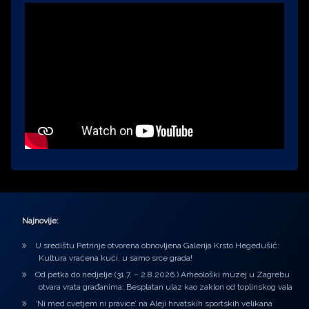
Najnovije:
U središtu Petrinje otvorena obnovljena Galerija Krsto Hegedušić:
Kultura vraćena kući, u samo srce grada!
Od petka do nedjelje (31.7. – 2.8.2026.) Arheološki muzej u Zagrebu
otvara vrata građanima: Besplatan ulaz kao zaklon od toplinskog vala
‘Ni med cvetjem ni pravice’ na Aleji hrvatskih sportskih velikana