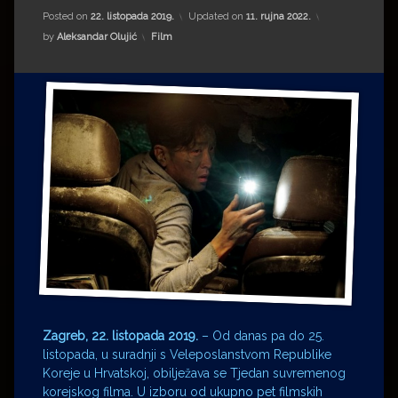
Impressum
Milenko Strižak
Posted on
22. listopada 2019.
Updated on
11. rujna 2022.
Kategorije:
by
Aleksandar Olujić
Film
Drugi autori
Drugi autori
Matea Andrić
Ljiljana Lekanić-Kljaić
Željko Krznarić
Mario Lovreković
Miroslav Šantek
Zagreb,
22
. listopada 2019.
– Od danas pa do 25.
listopada, u suradnji s Veleposlanstvom Republike
Koreje u Hrvatskoj, obilježava se Tjedan suvremenog
korejskog filma. U izboru od ukupno pet filmskih