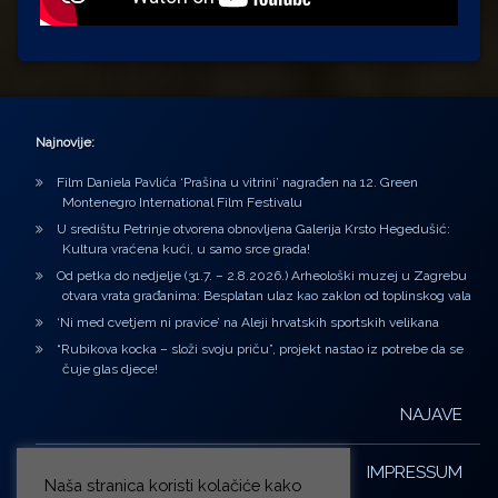
Najnovije:
Film Daniela Pavlića ‘Prašina u vitrini’ nagrađen na 12. Green
Montenegro International Film Festivalu
U središtu Petrinje otvorena obnovljena Galerija Krsto Hegedušić:
Kultura vraćena kući, u samo srce grada!
Od petka do nedjelje (31.7. – 2.8.2026.) Arheološki muzej u Zagrebu
otvara vrata građanima: Besplatan ulaz kao zaklon od toplinskog vala
‘Ni med cvetjem ni pravice’ na Aleji hrvatskih sportskih velikana
“Rubikova kocka – složi svoju priču”, projekt nastao iz potrebe da se
čuje glas djece!
NAJAVE
IMPRESSUM
Naša stranica koristi kolačiće kako