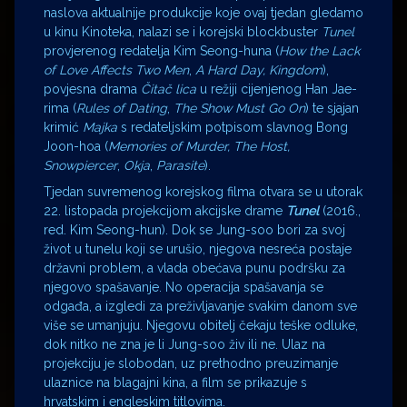
naslova aktualnije produkcije koje ovaj tjedan gledamo
u kinu Kinoteka, nalazi se i korejski blockbuster
Tunel
provjerenog redatelja Kim Seong-huna (
How the Lack
of Love Affects Two Men
,
A Hard Day, Kingdom
),
povjesna drama
Čitač lica
u režiji cijenjenog Han Jae-
rima (
Rules of Dating
,
The Show Must Go On
) te sjajan
krimić
Majka
s redateljskim potpisom slavnog Bong
Joon-hoa (
Memories of Murder, The Host,
Snowpiercer
,
Okja
,
Parasite
).
Tjedan suvremenog korejskog filma otvara se u utorak
22. listopada projekcijom akcijske drame
Tunel
(2016.,
red. Kim Seong-hun). Dok se Jung-soo bori za svoj
život u tunelu koji se urušio, njegova nesreća postaje
državni problem, a vlada obećava punu podršku za
njegovo spašavanje. No operacija spašavanja se
odgađa, a izgledi za preživljavanje svakim danom sve
više se umanjuju. Njegovu obitelj čekaju teške odluke,
dok nitko ne zna je li Jung-soo živ ili ne. Ulaz na
projekciju je slobodan, uz prethodno preuzimanje
ulaznice na blagajni kina, a film se prikazuje s
hrvatskim i engleskim titlovima.