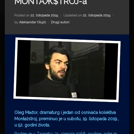
MONTAЖ$TROJ-a
Impressum
Milenko Strižak
Drugi autori
Drugi autori
Posted on
22. listopada 2019.
Updated on
22. listopada 2019.
Kategorije:
by
Aleksandar Olujić
Drugi autori
Matea Andrić
Ljiljana Lekanić-Kljaić
Željko Krznarić
Mario Lovreković
Miroslav Šantek
Oleg Mađor, dramaturg i jedan od osnivača kolektiva
Montažstroj, preminuo je u subotu, 19. listopada 2019.,
u 52. godini života.
Rođen je u Zagrebu 31. siječnja 1968. godine. gdje je