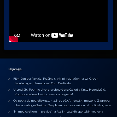
Najnovije:
Film Daniela Pavlića ‘Prašina u vitrini’ nagrađen na 12. Green
Montenegro International Film Festivalu
U središtu Petrinje otvorena obnovljena Galerija Krsto Hegedušić:
Kultura vraćena kući, u samo srce grada!
Od petka do nedjelje (31.7. – 2.8.2026.) Arheološki muzej u Zagrebu
otvara vrata građanima: Besplatan ulaz kao zaklon od toplinskog vala
‘Ni med cvetjem ni pravice’ na Aleji hrvatskih sportskih velikana