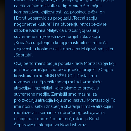
na Filozofskom fakultetu diplomirao filozofiju i
komparativnu književnost. 22. prosinca 1989., on
i Borut Šeparović su proglasili „Teatralizaciju
nogometne kulture“ i na otvorenju retrospektivne
izložbe Kazimira Maljeviča u tadašnjoj Galeriji
suvremene umjetnosti izveli umjetničku akciju
„Kopačka u galeriji“ u kojoj je nastupilo 11 mladića
odjevenih u kostime nalik onima na Maljevičevoj slici
„Sportaši“.
Ovaj performans bio je početak rada Montažstroja koji
je isprva zamišljen kao petogodišnji projekt. „Oleg je
konstruirao ime MONTAŽSTROJ. Dosta smo
razgovarali o Ejzenštejnovoj metodi »montaže
atrakcija« i razmišljali kako bismo to proveli u
suvremene medije. Zamislili smo mašinu za
proizvodnju atrakcija koju smo nazvali Montažstroj. To
ime nosi u sebi i značenje stvaranja filmske atrakcije i
montaže, ali i semantiku određenog ustrojavanja,
discipline u onom što radimo“, rekao je Borut
Šeparović u intervjuu za Novi List 2014.