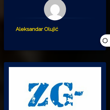
Aleksandar Olujić