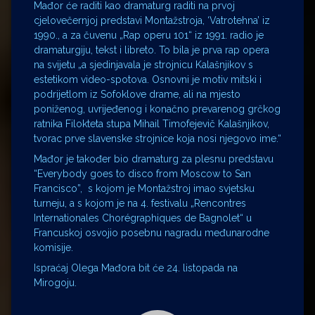
Mađor će raditi kao dramaturg raditi na prvoj
cjelovečernjoj predstavi Montažstroja, ‘Vatrotehna’ iz
1990., a za čuvenu „Rap operu 101“ iz 1991. radio je
dramaturgiju, tekst i libreto. To bila je prva rap opera
na svijetu „a sjedinjavala je strojnicu Kalašnjikov s
estetikom video-spotova. Osnovni je motiv mitski i
podrijetlom iz Sofoklove drame, ali na mjesto
poniženog, uvrijeđenog i konačno prevarenog grčkog
ratnika Filokteta stupa Mihail Timofejevič Kalašnjikov,
tvorac prve slavenske strojnice koja nosi njegovo ime.“
Mađor je također bio dramaturg za plesnu predstavu
“Everybody goes to disco from Moscow to San
Francisco”, s kojom je Montažstroj imao svjetsku
turneju, a s kojom je na 4. festivalu „Rencontres
Internationales Chorégraphiques de Bagnolet“ u
Francuskoj osvojio posebnu nagradu međunarodne
komisije.
Ispraćaj Olega Mađora bit će 24. listopada na
Mirogoju.