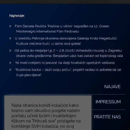
Najnovije:
Film Daniela Pavlića ‘Prašina u vitrini’ nagrađen na 12. Green
Montenegro International Film Festivalu
U središtu Petrinje otvorena obnovljena Galerija Krsto Hegedušić:
Kultura vraćena kući, u samo srce grada!
Od petka do nedjelje (31.7. – 2.8.2026.) Arheološki muzej u Zagrebu
otvara vrata građanima: Besplatan ulaz kao zaklon od toplinskog vala
‘Ni med cvetjem ni pravice’ na Aleji hrvatskih sportskih velikana
“Rubikova kocka – složi svoju priču”, projekt nastao iz potrebe da se
čuje glas djece!
NAJAVE
IMPRESSUM
Naša stranica koristi kolačiće kako
bismo vam iskustvo posjete našem
portalu učinili bržim i kvalitetnijim.
PRATITE NAS
Klikom na "Prihvati sve" pristajete na
korištenje SVIH kolačića, no svoj