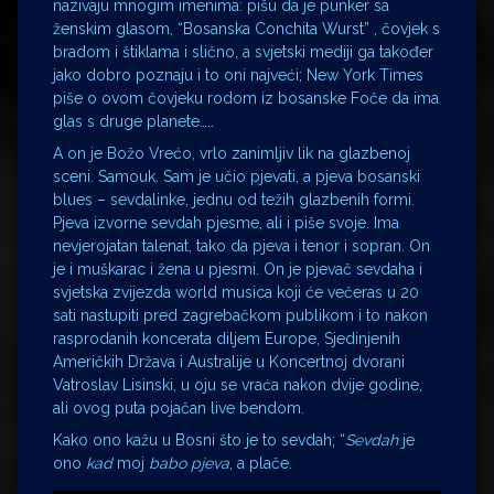
nazivaju mnogim imenima: pišu da je punker sa
ženskim glasom, “Bosanska Conchita Wurst” , čovjek s
bradom i štiklama i slično, a svjetski mediji ga također
jako dobro poznaju i to oni najveći; New York Times
piše o ovom čovjeku rodom iz bosanske Foče da ima
glas s druge planete…..
A on je Božo Vrećo, vrlo zanimljiv lik na glazbenoj
sceni. Samouk. Sam je učio pjevati, a pjeva bosanski
blues – sevdalinke, jednu od težih glazbenih formi.
Pjeva izvorne sevdah pjesme, ali i piše svoje. Ima
nevjerojatan talenat, tako da pjeva i tenor i sopran. On
je i muškarac i žena u pjesmi. On je pjevač sevdaha i
svjetska zvijezda world musica koji će večeras u 20
sati nastupiti pred zagrebačkom publikom i to nakon
rasprodanih koncerata diljem Europe, Sjedinjenih
Američkih Država i Australije u Koncertnoj dvorani
Vatroslav Lisinski, u oju se vraća nakon dvije godine,
ali ovog puta pojačan live bendom.
Kako ono kažu u Bosni što je to sevdah; “
Sevdah
je
ono
kad
moj
babo pjeva
, a plače.