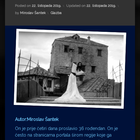
Impressum
Milenko Strižak
Posted on
22. listopada 2019.
Updated on
22. listopada 2019.
Kategorije:
by
Miroslav Šantek
Glazba
Drugi autori
Drugi autori
Matea Andrić
Ljiljana Lekanić-Kljaić
Željko Krznarić
Mario Lovreković
Miroslav Šantek
Autor:Miroslav Šantek
On je prije četiri dana proslavio 36 rođendan. On je
često na stranicama portala širom regije koje ga