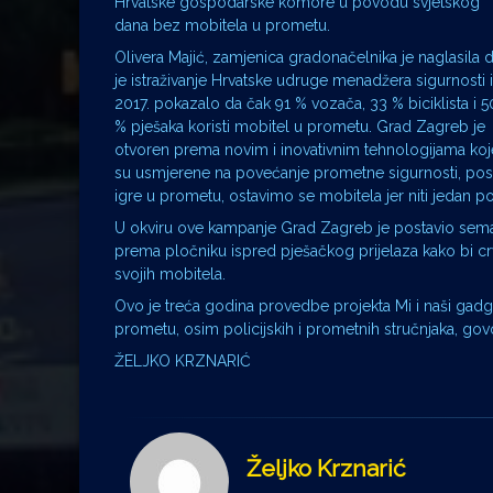
Hrvatske gospodarske komore u povodu svjetskog
dana bez mobitela u prometu.
Olivera Majić, zamjenica gradonačelnika je naglasila 
je istraživanje Hrvatske udruge menadžera sigurnosti 
2017. pokazalo da čak 91 % vozača, 33 % biciklista i 5
% pješaka koristi mobitel u prometu. Grad Zagreb je
otvoren prema novim i inovativnim tehnologijama koj
su usmjerene na povećanje prometne sigurnosti, pose
igre u prometu, ostavimo se mobitela jer niti jedan poz
U okviru ove kampanje Grad Zagreb je postavio semafo
prema pločniku ispred pješačkog prijelaza kako bi crven
svojih mobitela.
Ovo je treća godina provedbe projekta Mi i naši gadge
prometu, osim policijskih i prometnih stručnjaka, govor
ŽELJKO KRZNARIĆ
Željko Krznarić