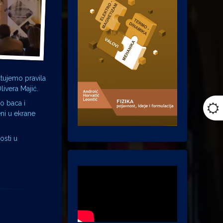
tujemo pravila
livera Majić.
o baca i
eni u ekrane
osti u