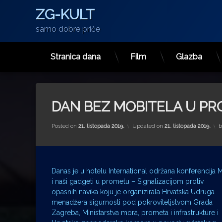
ZG-KULT
samo dobre priče
Stranica dana
Film
Glazba
Preskoči
na
sadržaj
DAN BEZ MOBITELA U P
Posted on
21. listopada 2019.
Updated on
21. listopada 2019.
Danas je u hotelu International održana konferencija M
i naši gadgeti u prometu – Signalizacijom protiv
opasnih navika koju je organizirala Hrvatska Udruga
menadžera sigurnosti pod pokroviteljstvom Grada
Zagreba, Ministarstva mora, prometa i infrastrukture i