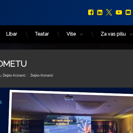
Facebook
LinkedIn
X.com
You
Libar
Teatar
Više
Za vas pišu
ROMETU
Kategorije:
by
Željko Krznarić
Željko Krznarić
i