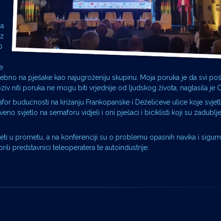
da
iz
0
e
bno na pješake kao najugroženiju skupinu. Moja poruka je da svi poš
iv niti poruka ne mogu biti vrjednije od ljudskog života, naglasila je O
r budućnosti na križanju Frankopanske i Deželićeve ulice koje svjetl
o svjetlo na semaforu vidjeli i oni pješaci i biciklisti koji su zadublj
ti u prometu, a na konferenciji su o problemu opasnih navika i sigurn
ili predstavnici teleoperatera te autoindustrije.