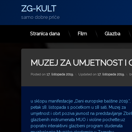
ZG-KULT
samo dobre priče
Stranica dana
Film
Glazba
Preskoči
na
sadržaj
MUZEJ ZA UMJETNOST I 
Posted on
17. listopada 2019.
Updated on
17. listopada 2019.
b
u sklopu manifestacije „Dani europske baštine 2019.“,
petak 18. listopada s početkom u 18 sati, Muzej za
umjetnost i obrt poziva javnost na predstavljanje Zbir
glazbenih instrumenata MUO i violine pochette,uz
popratni interaktivni glazbeni program studenata