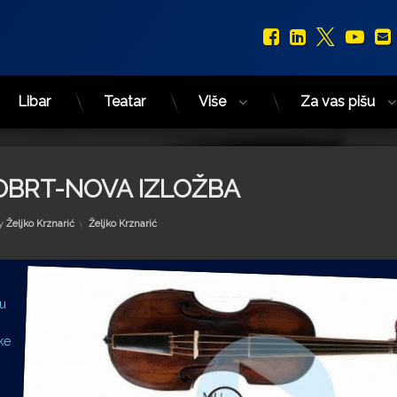
Facebook
LinkedIn
X.com
You
Libar
Teatar
Više
Za vas pišu
OBRT-NOVA IZLOŽBA
Kategorije:
y
Željko Krznarić
Željko Krznarić
 u
ke