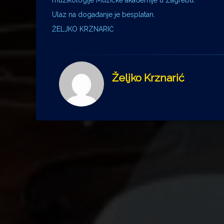
muzikologije Muzičke akademije u Zagrebu.
Ulaz na događanje je besplatan.
ŽELJKO KRZNARIĆ
Željko Krznarić