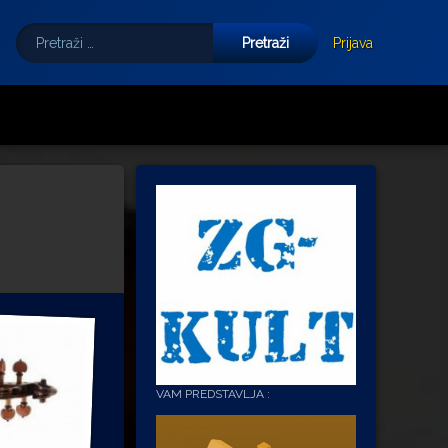
Pretraži:
Tube
E-mail
Prijava
VAM PREDSTAVLJA :