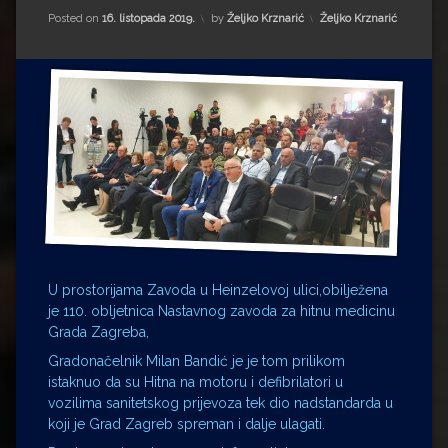
Impressum
Milenko Strižak
Kategorije:
Posted on
16. listopada 2019.
by
Željko Krznarić
Željko Krznarić
Drugi autori
Drugi autori
Matea Andrić
Ljiljana Lekanić-Kljaić
Željko Krznarić
Mario Lovreković
U prostorijama Zavoda u Heinzelovoj ulici,obilježena
Miroslav Šantek
je 110. obljetnica Nastavnog zavoda za hitnu medicinu
Grada Zagreba,
Gradonačelnik Milan Bandić je je tom prilikom
istaknuo da su Hitna na motoru i defibrilatori u
vozilima sanitetskog prijevoza tek dio nadstandarda u
koji je Grad Zagreb spreman i dalje ulagati.