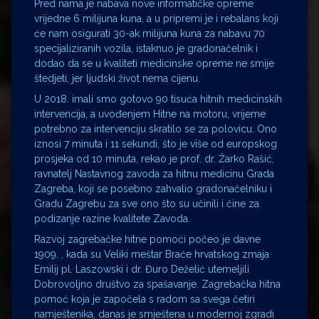
Pred nama je nabava nove informatičke opreme
vrijedne 6 milijuna kuna, a u pripremi je i rebalans koji
će nam osigurati 30-ak milijuna kuna za nabavu 70
specijaliziranih vozila, istaknuo je gradonačelnik i
dodao da se u kvaliteti medicinske opreme ne smije
štedjeti, jer ljudski život nema cijenu.
U 2018. imali smo gotovo 90 tisuća hitnih medicinskih
intervencija, a uvođenjem Hitne na motoru, vrijeme
potrebno za intervenciju skratilo se za polovicu. Ono
iznosi 7 minuta i 11 sekundi, što je više od europskog
prosjeka od 10 minuta, rekao je prof. dr. Žarko Rašić,
ravnatelj Nastavnog zavoda za hitnu medicinu Grada
Zagreba, koji se posebno zahvalio gradonačelniku i
Gradu Zagrebu za sve ono što su učinili i čine za
podizanje razine kvalitete Zavoda.
Razvoj zagrebačke hitne pomoći počeo je davne
1909. , kada su Veliki meštar Braće hrvatskog zmaja
Emilij pl. Laszowski i dr. Đuro Deželić utemeljili
Dobrovoljno društvo za spašavanje. Zagrebačka hitna
pomoć koja je započela s radom sa svega četiri
namještenika, danas je smještena u modernoj zgradi