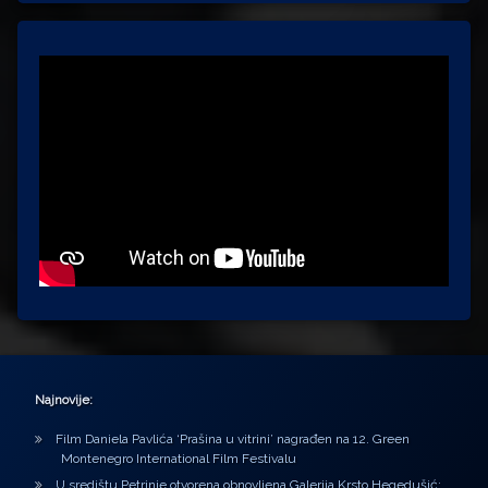
Najnovije:
Film Daniela Pavlića ‘Prašina u vitrini’ nagrađen na 12. Green
Montenegro International Film Festivalu
U središtu Petrinje otvorena obnovljena Galerija Krsto Hegedušić: