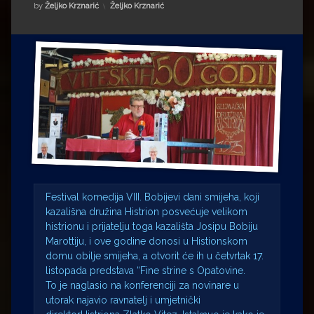
Impressum
Milenko Strižak
Kategorije:
by
Željko Krznarić
Željko Krznarić
Drugi autori
Drugi autori
Matea Andrić
Ljiljana Lekanić-Kljaić
Željko Krznarić
Mario Lovreković
Festival komedija VIII. Bobijevi dani smijeha, koji
Miroslav Šantek
kazališna družina Histrion posvećuje velikom
histrionu i prijatelju toga kazališta Josipu Bobiju
Marottiju, i ove godine donosi u Histionskom
domu obilje smijeha, a otvorit će ih u četvrtak 17.
listopada predstava “Fine strine s Opatovine.
To je naglasio na konferenciji za novinare u
utorak najavio ravnatelj i umjetnički