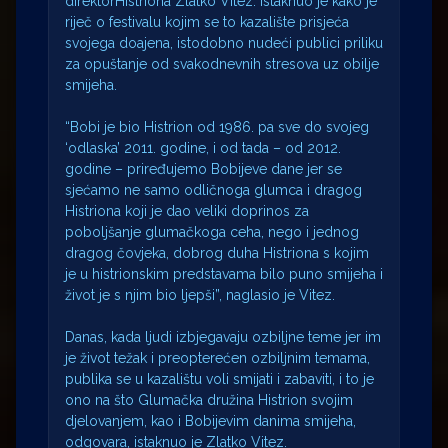
direktorHistriona Zlatko Vitez. Istaknuo je kako je
riječ o festivalu kojim se to kazalište prisjeća
svojega doajena, istodobno nudeći publici priliku
za opuštanje od svakodnevnih stresova uz obilje
smijeha.
“Bobi je bio Histrion od 1986. pa sve do svojeg
‘odlaska’ 2011. godine, i od tada – od 2012.
godine – priređujemo Bobijeve dane jer se
sjećamo ne samo odličnoga glumca i dragog
Histriona koji je dao veliki doprinos za
poboljšanje glumačkoga ceha, nego i jednog
dragog čovjeka, dobrog duha Histriona s kojim
je u histrionskim predstavama bilo puno smijeha i
život je s njim bio ljepši”, naglasio je Vitez.
Danas, kada ljudi izbjegavaju ozbiljne teme jer im
je život težak i preopterećen ozbiljnim temama,
publika se u kazalištu voli smijati i zabaviti, i to je
ono na što Glumačka družina Histrion svojim
djelovanjem, kao i Bobijevim danima smijeha,
odgovara, istaknuo je Zlatko Vitez.