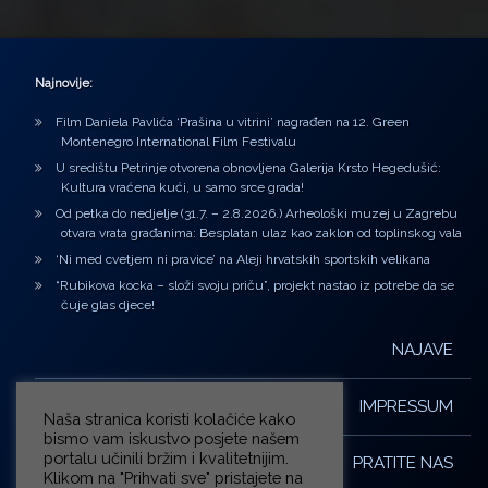
Najnovije:
Film Daniela Pavlića ‘Prašina u vitrini’ nagrađen na 12. Green
Montenegro International Film Festivalu
U središtu Petrinje otvorena obnovljena Galerija Krsto Hegedušić:
Kultura vraćena kući, u samo srce grada!
Od petka do nedjelje (31.7. – 2.8.2026.) Arheološki muzej u Zagrebu
otvara vrata građanima: Besplatan ulaz kao zaklon od toplinskog vala
‘Ni med cvetjem ni pravice’ na Aleji hrvatskih sportskih velikana
“Rubikova kocka – složi svoju priču”, projekt nastao iz potrebe da se
čuje glas djece!
NAJAVE
IMPRESSUM
Naša stranica koristi kolačiće kako
bismo vam iskustvo posjete našem
portalu učinili bržim i kvalitetnijim.
PRATITE NAS
Klikom na "Prihvati sve" pristajete na