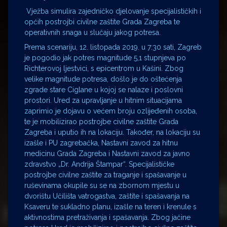
Vježba simulira zajedničko djelovanje specijalističkih i
općih postrojbi civilne zaštite Grada Zagreba te
operativnih snaga u slučaju jakog potresa.
Prema scenariju, 12. listopada 2019. u 7:30 sati, Zagreb
je pogodio jak potres magnitude 5,1 stupnjeva po
Richterovoj ljestvici, s epicentrom u Kašini. Zbog
velike magnitude potresa, došlo je do oštećenja
zgrade stare Ciglane u kojoj se nalaze i poslovni
prostori. Ured za upravljanje u hitnim situacijama
zaprimio je dojavu o većem broju ozlijeđenih osoba,
te je mobilizirao postrojbe civilne zaštite Grada
Zagreba i uputio ih na lokaciju. Također, na lokaciju su
izašle i PU zagrebačka, Nastavni zavod za hitnu
medicinu Grada Zagreba i Nastavni zavod za javno
zdravstvo „Dr. Andrija Štampar“. Specijalističke
postrojbe civilne zaštite za traganje i spašavanje u
ruševinama okupile su se na zbornom mjestu u
dvorištu Učilišta vatrogastva, zaštite i spašavanja na
Ksaveru te sukladno planu, izašle na teren i krenule s
aktivnostima pretraživanja i spašavanja. Zbog jačine