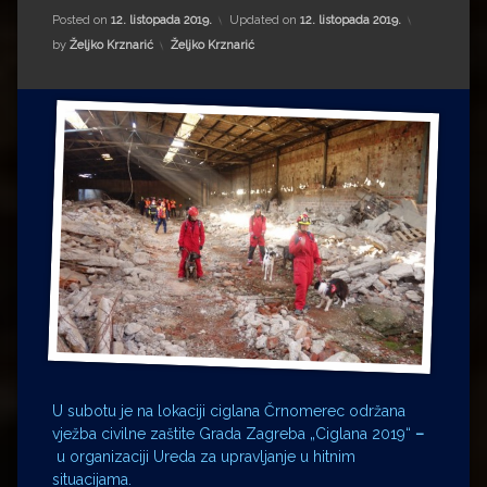
Impressum
Milenko Strižak
Posted on
12. listopada 2019.
Updated on
12. listopada 2019.
Kategorije:
by
Željko Krznarić
Željko Krznarić
Drugi autori
Drugi autori
Matea Andrić
Ljiljana Lekanić-Kljaić
Željko Krznarić
Mario Lovreković
Miroslav Šantek
U subotu je na lokaciji ciglana Črnomerec održana
vježba civilne zaštite Grada Zagreba „Ciglana 2019“
–
u organizaciji Ureda za upravljanje u hitnim
situacijama.