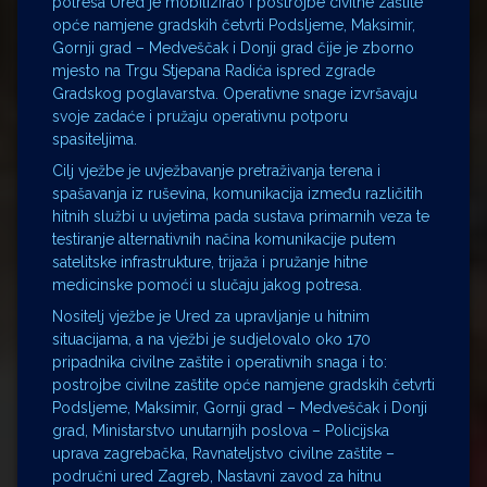
potresa Ured je mobilizirao i postrojbe civilne zaštite
opće namjene gradskih četvrti Podsljeme, Maksimir,
Gornji grad – Medveščak i Donji grad čije je zborno
mjesto na Trgu Stjepana Radića ispred zgrade
Gradskog poglavarstva. Operativne snage izvršavaju
svoje zadaće i pružaju operativnu potporu
spasiteljima.
Cilj vježbe je uvježbavanje pretraživanja terena i
spašavanja iz ruševina, komunikacija između različitih
hitnih službi u uvjetima pada sustava primarnih veza te
testiranje alternativnih načina komunikacije putem
satelitske infrastrukture, trijaža i pružanje hitne
medicinske pomoći u slučaju jakog potresa.
Nositelj vježbe je Ured za upravljanje u hitnim
situacijama, a na vježbi je sudjelovalo oko 170
pripadnika civilne zaštite i operativnih snaga i to:
postrojbe civilne zaštite opće namjene gradskih četvrti
Podsljeme, Maksimir, Gornji grad – Medveščak i Donji
grad, Ministarstvo unutarnjih poslova – Policijska
uprava zagrebačka, Ravnateljstvo civilne zaštite –
područni ured Zagreb, Nastavni zavod za hitnu