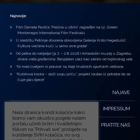
Najnovije:
Film Daniela Pavlića ‘Prašina u vitrini’ nagrađen na 12. Green
Montenegro International Film Festivalu
U središtu Petrinje otvorena obnovljena Galerija Krsto Hegedušić:
Kultura vraćena kući, u samo srce grada!
Od petka do nedjelje (31.7. – 2.8.2026.) Arheološki muzej u Zagrebu
otvara vrata građanima: Besplatan ulaz kao zaklon od toplinskog vala
‘Ni med cvetjem ni pravice’ na Aleji hrvatskih sportskih velikana
“Rubikova kocka – složi svoju priču”, projekt nastao iz potrebe da se
čuje glas djece!
NAJAVE
IMPRESSUM
Naša stranica koristi kolačiće kako
bismo vam iskustvo posjete našem
portalu učinili bržim i kvalitetnijim.
PRATITE NAS
Klikom na "Prihvati sve" pristajete na
korištenje SVIH kolačića, no svoj