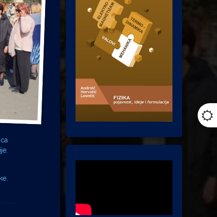
ica
ije.
ke.