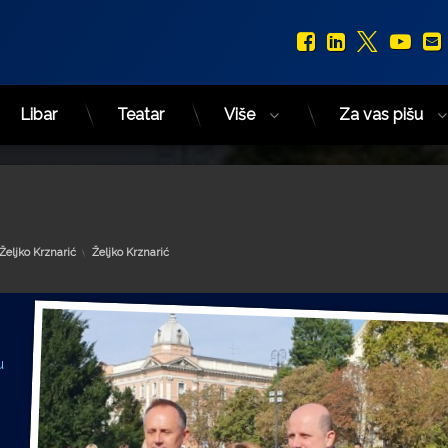
Facebook
LinkedIn
X.com
You
Libar
Teatar
Više
Za vas pišu
Kategorije:
Željko Krznarić
Željko Krznarić
u