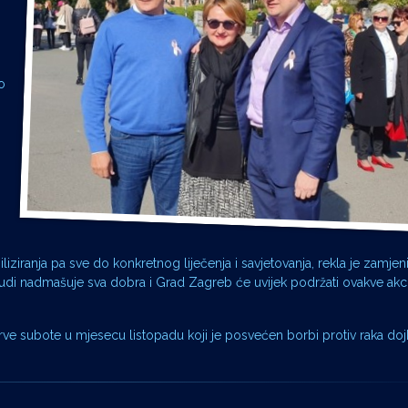
o
biliziranja pa sve do konkretnog liječenja i savjetovanja, rekla je zamjen
judi nadmašuje sva dobra i Grad Zagreb će uvijek podržati ovakve akc
prve subote u mjesecu listopadu koji je posvećen borbi protiv raka doj