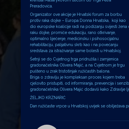
krenula Masarykovom ulicom do Trga Petra
Preradovića.
Organizator ove akcije je Hrvatski forum za borbu
protiv raka dojke – Europa Donna Hrvatska, koji kao
dio europske koalicije radi na podizanju svijesti žena 
raku dojke, promiče edukaciju, rano otkrivanje,
optimalno liječenje, medicinsku i psihosocijalnu
rehabilitaciju, palijativnu skrb kao i na povećanju
sredstava za istraživanje same bolesti u Hrvatskoj.
Šetnji se do Cvjetnog trga pridružila i zamjenica
gradonačelnika Olivera Majić, a na Cvjetnom je trgu
pušteno u zrak tristotinjak ružičastih balona.
Briga o zdravlju je kompleksan proces kojem treba
cjelovito pristupiti, od informiranja, prevencija i senzi
gradonačelnika Olivera Majić dodavši kako Zdravlje l
ŽELJKO KRZNARIĆ
Dan ružičaste vrpce u Hrvatskoj uvijek se obilježava 