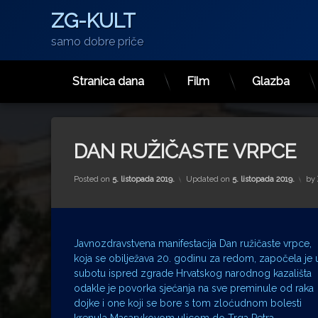
ZG-KULT
samo dobre priče
Stranica dana
Film
Glazba
Preskoči
na
sadržaj
DAN RUŽIČASTE VRPCE
Posted on
5. listopada 2019.
Updated on
5. listopada 2019.
by
Javnozdravstvena manifestacija
Dan ružičaste vrpce,
koja se obilježava 20. godinu za redom, započela je 
subotu ispred zgrade Hrvatskog narodnog kazališta
odakle je povorka sjećanja na sve preminule od raka
dojke i one koji se bore s tom zloćudnom bolesti