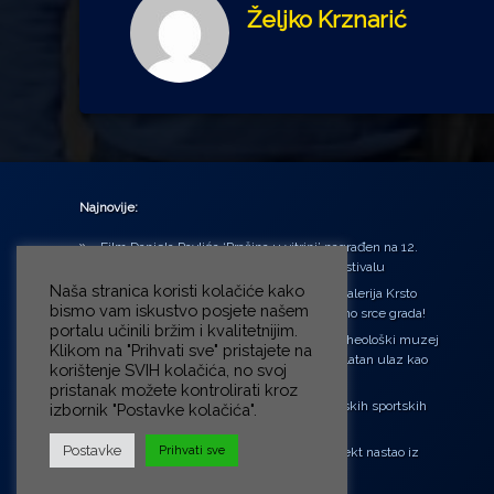
Željko Krznarić
Najnovije:
Film Daniela Pavlića ‘Prašina u vitrini’ nagrađen na 12.
Green Montenegro International Film Festivalu
Naša stranica koristi kolačiće kako
U središtu Petrinje otvorena obnovljena Galerija Krsto
bismo vam iskustvo posjete našem
Hegedušić: Kultura vraćena kući, u samo srce grada!
portalu učinili bržim i kvalitetnijim.
Od petka do nedjelje (31.7. – 2.8.2026.) Arheološki muzej
Klikom na "Prihvati sve" pristajete na
u Zagrebu otvara vrata građanima: Besplatan ulaz kao
korištenje SVIH kolačića, no svoj
zaklon od toplinskog vala
pristanak možete kontrolirati kroz
‘Ni med cvetjem ni pravice’ na Aleji hrvatskih sportskih
izbornik "Postavke kolačića".
velikana
Postavke
Prihvati sve
“Rubikova kocka – složi svoju priču”, projekt nastao iz
potrebe da se čuje glas djece!