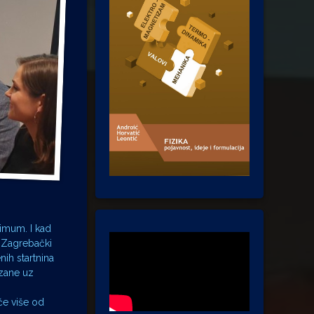
simum. I kad
. Zagrebački
ih startnina
ezane uz
će više od