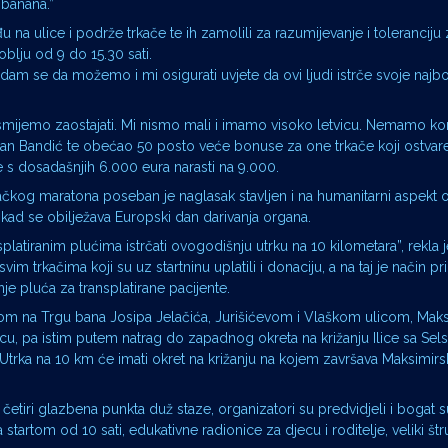
 banana.”
na ulice i podrže trkače te ih zamolili za razumijevanje i toleranciju
blju od 9 do 15.30 sati.
am se da možemo i mi osigurati uvjete da ovi ljudi istrče svoje najbol
Ne smijemo zaostajati. Mi nismo mali i imamo visoko letvicu. Nemamo k
lan Bandić te obećao 50 posto veće bonuse za one trkače koji ostvar
 s dosadašnjih 6.000 eura narasti na 9.000.
čkog maratona poseban je naglasak stavljen i na humanitarni aspekt 
 kad se obilježava Europski dan darivanja organa.
latiranim plućima istrčati ovogodišnju utrku na 10 kilometara”, rekla 
m trkačima koji su uz startninu uplatili i donaciju, a na taj je način pr
je pluća za transplatirane pacijente.
rtom na Trgu bana Josipa Jelačića, Jurišićevom i Vlaškom ulicom, Ma
u, pa istim putem natrag do zapadnog okreta na križanju Ilice sa Se
 Utrka na 10 km će imati okret na križanju na kojem završava Maksimirs
etiri glazbena punkta duž staze, organizatori su predvidjeli i bogat s
tartom od 10 sati, edukativne radionice za djecu i roditelje, veliki štr