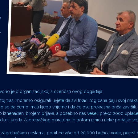
o
,
orio je o organizacijskoj složenosti ovog događaja.
oj trasi moramo osigurati uvjete da svi trkači tog dana daju svoj mak
o se da ćemo imati lijepo vrijeme i da će ova prekrasna priča završiti
smo iznenađeni brojem prijava, a posebno nas veseli preko 2000 uplaćen
, voditelj ureda Zagrebačkog maratona te potom iznio i neke podatke v
ara zagrebačkim cestama, popit će više od 20.000 bočica vode, pojest 