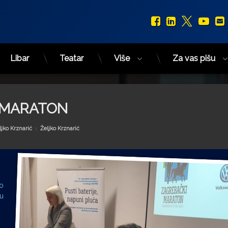
Facebook
LinkedIn
X.com
You
Libar
Teatar
Više
Za vas pišu
 MARATON
Kategorije:
ljko Krznarić
Željko Krznarić
no
 u