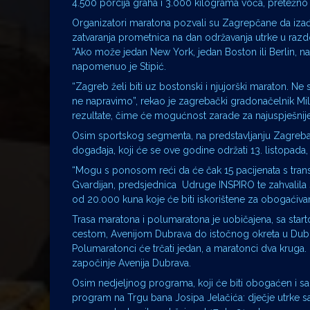
4.500 porcija graha i 3.000 kilograma voća, pretežno
Organizatori maratona pozvali su Zagrepčane da izađu 
zatvaranja prometnica na dan održavanja utrke u razdo
“Ako može jedan New York, jedan Boston ili Berlin, nad
napomenuo je Stipić.
“Zagreb želi biti uz bostonski i njujorški maraton. 
ne napravimo”, rekao je zagrebački gradonačelnik Mi
rezultate, čime će mogućnost zarade za najuspješnije
Osim sportskog segmenta, na predstavljanju Zagreba
događaja, koji će se ove godine održati 13. listopada,
“Mogu s ponosom reći da će čak 15 pacijenata s transp
Gvardijan, predsjednica Udruge INSPIRO te zahvalila svi
od 20.000 kuna koje će biti iskorištene za obogaćivan
Trasa maratona i polumaratona je uobičajena, sa sta
cestom, Avenijom Dubrava do istočnog okreta u Dubc
Polumaratonci će trčati jedan, a maratonci dva kruga.
započinje Avenija Dubrava.
Osim nedjeljnog programa, koji će biti obogaćen i sa č
program na Trgu bana Josipa Jelačića: dječje utrke sa s