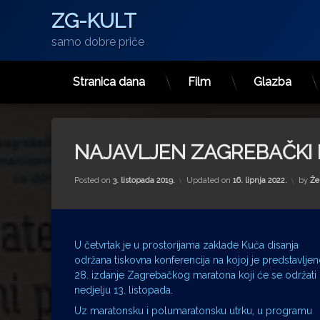
ZG-KULT
samo dobre priče
Stranica dana
Film
Glazba
Preskoči
na
sadržaj
NAJAVLJEN ZAGREBAČKI
Posted on
3. listopada 2019.
Updated on
16. lipnja 2022.
by
Že
U četvrtak je u prostorijama zaklade Kuća disanja
održana tiskovna konferencija na kojoj je predstavlje
28. izdanje Zagrebačkog maratona koji će se održati
nedjelju 13. listopada.
Uz maratonsku i polumaratonsku utrku, u programu