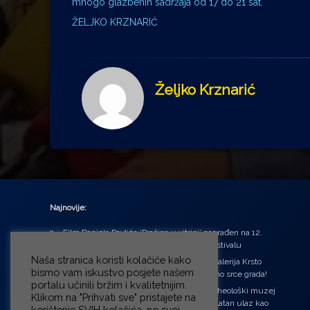
mnogo glazbenih sadržaja od 17 do 21 sat.
ŽELJKO KRZNARIĆ
Željko Krznarić
Najnovije:
Film Daniela Pavlića ‘Prašina u vitrini’ nagrađen na 12.
Green Montenegro International Film Festivalu
Naša stranica koristi kolačiće kako
U središtu Petrinje otvorena obnovljena Galerija Krsto
bismo vam iskustvo posjete našem
Hegedušić: Kultura vraćena kući, u samo srce grada!
portalu učinili bržim i kvalitetnijim.
Od petka do nedjelje (31.7. – 2.8.2026.) Arheološki muzej
Klikom na "Prihvati sve" pristajete na
u Zagrebu otvara vrata građanima: Besplatan ulaz kao
korištenje SVIH kolačića, no svoj