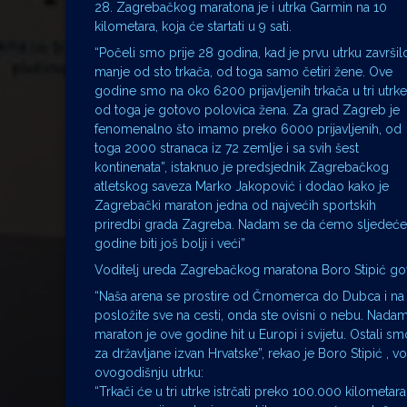
28. Zagrebačkog maratona je i utrka Garmin na 10
kilometara, koja će startati u 9 sati.
“Počeli smo prije 28 godina, kad je prvu utrku završil
manje od sto trkača, od toga samo četiri žene. Ove
godine smo na oko 6200 prijavljenih trkača u tri utrke
od toga je gotovo polovica žena. Za grad Zagreb je
fenomenalno što imamo preko 6000 prijavljenih, od
toga 2000 stranaca iz 72 zemlje i sa svih šest
kontinenata”, istaknuo je predsjednik Zagrebačkog
atletskog saveza Marko Jakopović i dodao kako je
Zagrebački maraton jedna od najvećih sportskih
priredbi grada Zagreba. Nadam se da ćemo sljedeće
godine biti još bolji i veći”
Voditelj ureda Zagrebačkog maratona Boro Stipić gov
“Naša arena se prostire od Črnomerca do Dubca i na t
posložite sve na cesti, onda ste ovisni o nebu. Nadam
maraton je ove godine hit u Europi i svijetu. Ostali 
za državljane izvan Hrvatske”, rekao je Boro Stipić 
ovogodišnju utrku:
“Trkači će u tri utrke istrčati preko 100.000 kilomet