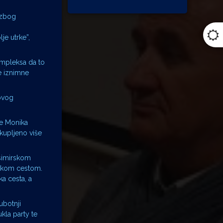
 zbog
je utrke”,
ompleksa da to
e iznimne
ovog
je Monika
ikupljeno više
ksimirskom
lskom cestom.
ka cesta, a
ubotnji
ukla party te