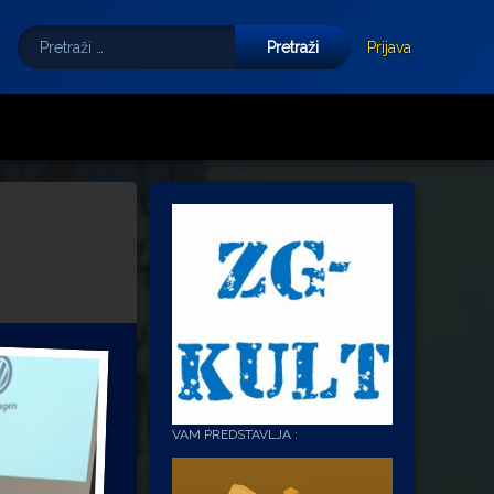
Pretraži:
Tube
E-mail
Prijava
VAM PREDSTAVLJA :