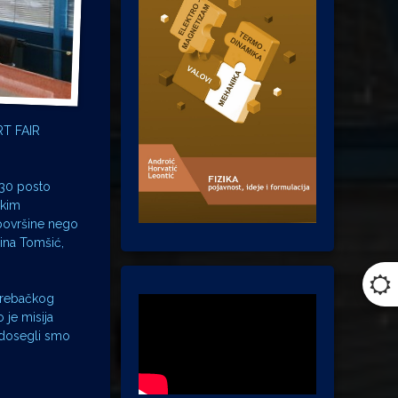
RT FAIR
 30 posto
čkim
 površine nego
ina Tomšić,
agrebačkog
 je misija
m dosegli smo