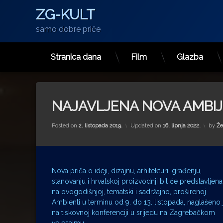
ZG-KULT
samo dobre priče
Stranica dana
Film
Glazba
Preskoči
na
sadržaj
NAJAVLJENA NOVA AMBI
Posted on
2. listopada 2019.
Updated on
16. lipnja 2022.
by
Že
Nova priča o ideji, dizajnu, arhitekturi, građenju,
stanovanju i hrvatskoj proizvodnji bit će predstavljena
na ovogodišnjoj, tematski i sadržajno, proširenoj
Ambienti u terminu od 9. do 13. listopada, naglašeno 
na tiskovnoj konferenciji u srijedu na Zagrebačkom