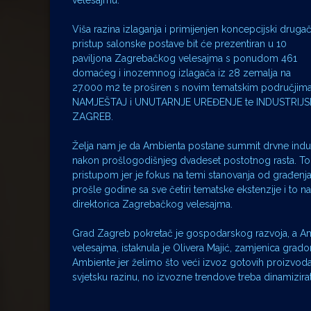
velesajmu.
Viša razina izlaganja i primijenjen koncepcijski drugači
pristup salonske postave bit će prezentiran u 10
paviljona Zagrebačkog velesajma s ponudom 461
domaćeg i inozemnog izlagača iz 28 zemalja na
27.000 m2 te proširen s novim tematskim područjima
NAMJEŠTAJ i UNUTARNJE UREĐENJE te INDUSTRIJSKI
ZAGREB.
Želja nam je da Ambienta postane summit drvne indus
nakon prošlogodišnjeg dvadeset postotnog rasta. To je
pristupom jer je fokus na temi stanovanja od građenj
prošle godine sa sve četiri tematske ekstenzije i to
direktorica Zagrebačkog velesajma.
Grad Zagreb pokretač je gospodarskog razvoja, a Ambi
velesajma, istaknula je Olivera Majić, zamjenica grad
Ambiente jer želimo što veći izvoz gotovih proizvoda
svjetsku razinu, no izvozne trendove treba dinamizirati