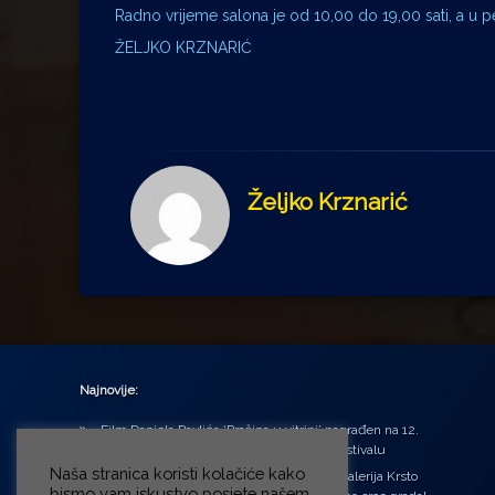
Radno vrijeme salona je od 10,00 do 19,00 sati, a u pe
ŽELJKO KRZNARIĆ
Željko Krznarić
Najnovije:
Film Daniela Pavlića ‘Prašina u vitrini’ nagrađen na 12.
Green Montenegro International Film Festivalu
Naša stranica koristi kolačiće kako
U središtu Petrinje otvorena obnovljena Galerija Krsto
bismo vam iskustvo posjete našem