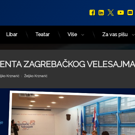
Facebook
LinkedIn
X.com
You
Libar
Teatar
Više
Za vas pišu
JENTA ZAGREBAČKOG VELESAJM
Kategorije:
ljko Krznarić
Željko Krznarić
je