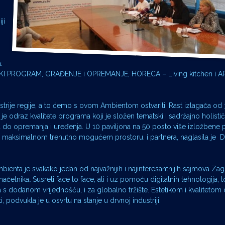
ji
:
 PROGRAM, GRAĐENJE i OPREMANJE, HORECA – Living kitchen i A
trije regije, a to ćemo s ovom Ambientom ostvariti. Rast izlagača od
 odraz kvalitete programa koji je složen tematski i sadržajno holisti
a do opremanja i uređenja. U 10 paviljona na 50 posto više izložbene
 na maksimalnom trenutno mogućem prostoru. i partnera, naglasila je D
enta je svakako jedan od najvažnijih i najinteresantnijih sajmova Z
onačelnika
.
Susreti face to face, ali i uz pomoću digitalnih tehnologija, to
 s dodanom vrijednošću, i za globalno tržište. Estetikom i kvaliteto
, podvukla je u osvrtu na stanje u drvnoj industriji.