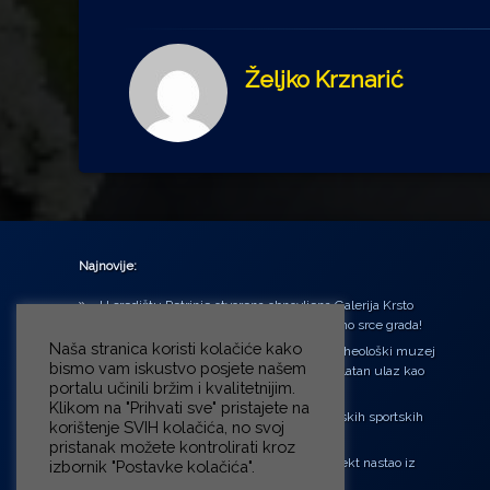
Željko Krznarić
Najnovije:
U središtu Petrinje otvorena obnovljena Galerija Krsto
Hegedušić: Kultura vraćena kući, u samo srce grada!
Naša stranica koristi kolačiće kako
Od petka do nedjelje (31.7. – 2.8.2026.) Arheološki muzej
bismo vam iskustvo posjete našem
u Zagrebu otvara vrata građanima: Besplatan ulaz kao
portalu učinili bržim i kvalitetnijim.
zaklon od toplinskog vala
Klikom na "Prihvati sve" pristajete na
‘Ni med cvetjem ni pravice’ na Aleji hrvatskih sportskih
korištenje SVIH kolačića, no svoj
velikana
pristanak možete kontrolirati kroz
“Rubikova kocka – složi svoju priču”, projekt nastao iz
izbornik "Postavke kolačića".
potrebe da se čuje glas djece!