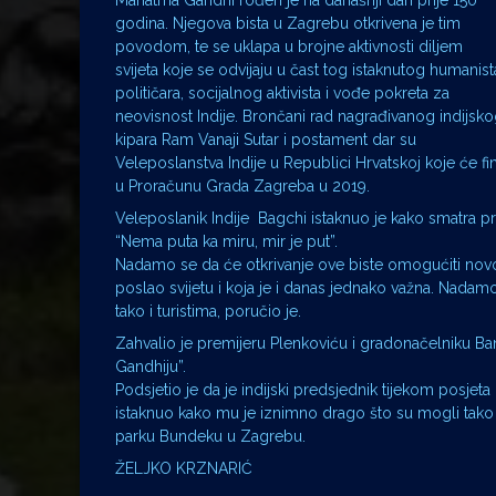
Mahatma Gandhi rođen je na današnji dan prije 150
godina. Njegova bista u Zagrebu otkrivena je tim
povodom, te se uklapa u brojne aktivnosti diljem
svijeta koje se odvijaju u čast tog istaknutog humanist
političara, socijalnog aktivista i vođe pokreta za
neovisnost Indije. Brončani rad nagrađivanog indijsk
kipara Ram Vanaji Sutar i postament dar su
Veleposlanstva Indije u Republici Hrvatskoj koje će fi
u Proračunu Grada Zagreba u 2019.
Veleposlanik Indije Bagchi istaknuo je kako smatra pr
“Nema puta ka miru, mir je put”.
Nadamo se da će otkrivanje ove biste omogućiti novom
poslao svijetu i koja je i danas jednako važna. Nadam
tako i turistima, poručio je.
Zahvalio je premijeru Plenkoviću i gradonačelniku Ban
Gandhiju”.
Podsjetio je da je indijski predsjednik tijekom posje
istaknuo kako mu je iznimno drago što su mogli tako
parku Bundeku u Zagrebu.
ŽELJKO KRZNARIĆ