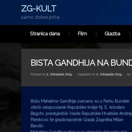
ZG-KULT
samo dobre priče
Stranica dana
Film
Glazba
Preskoči
na
sadržaj
BISTA GANDHIJA NA BUN
Posted on
2. listopada 2019.
Updated on
2. listopada 2019.
by
Bistu Mahatme Gandhija svečano su u Parku Bundek
otkrili veleposlanik Republike Indije Nj. E. Arindam
Bagchi, predsjednik Vlade Republike Hrvatske Andrej
Plenković te gradonačelnik Grada Zagreba Milan
Bandić.