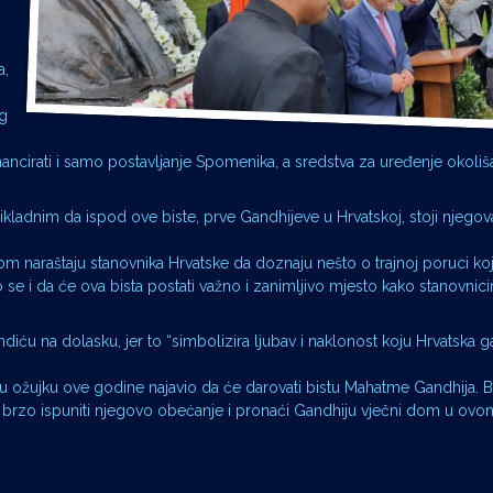
a,
og
nancirati i samo postavljanje Spomenika, a sredstva za uređenje okoliš
ikladnim da ispod ove biste, prve Gandhijeve u Hrvatskoj, stoji njegov
 naraštaju stanovnika Hrvatske da doznaju nešto o trajnoj poruci ko
o se i da će ova bista postati važno i zanimljivo mjesto kako stanovni
diću na dolasku, jer to “simbolizira ljubav i naklonost koju Hrvatska g
ta u ožujku ove godine najavio da će darovati bistu Mahatme Gandhija. B
 brzo ispuniti njegovo obećanje i pronaći Gandhiju vječni dom u ovo