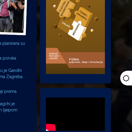
a planirana su
a poruka:
ju je Gandhi
cima Zagreba,
aji prema
agchi je
m lijepom