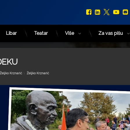
Facebook
LinkedIn
X.com
You
Libar
Teatar
Više
Za vas pišu
DEKU
Kategorije:
Željko Krznarić
Željko Krznarić