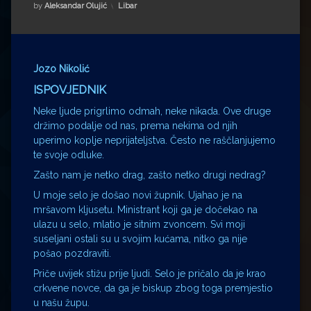
Impressum
Milenko Strižak
Kategorije:
by
Aleksandar Olujić
Libar
Drugi autori
Drugi autori
Matea Andrić
Jozo Nikolić
ISPOVJEDNIK
Ljiljana Lekanić-Kljaić
Neke ljude prigrlimo odmah, neke nikada. Ove druge
držimo podalje od nas, prema nekima od njih
Željko Krznarić
uperimo koplje neprijateljstva. Često ne raščlanjujemo
te svoje odluke.
Mario Lovreković
Zašto nam je netko drag, zašto netko drugi nedrag?
U moje selo je došao novi župnik. Ujahao je na
Miroslav Šantek
mršavom kljusetu. Ministrant koji ga je dočekao na
ulazu u selo, mlatio je sitnim zvoncem. Svi moji
suseljani ostali su u svojim kućama, nitko ga nije
pošao pozdraviti.
Priče uvijek stižu prije ljudi. Selo je pričalo da je krao
crkvene novce, da ga je biskup zbog toga premjestio
u našu župu.