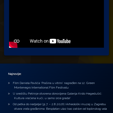
Najnovije:
Film Daniela Pavlića ‘Prašina u vitrini’ nagrađen na 12. Green
Montenegro International Film Festivalu
U središtu Petrinje otvorena obnovljena Galerija Krsto Hegedušić:
Kultura vraćena kući, u samo srce grada!
Od petka do nedjelje (31.7. – 2.8.2026.) Arheološki muzej u Zagrebu
otvara vrata građanima: Besplatan ulaz kao zaklon od toplinskog vala