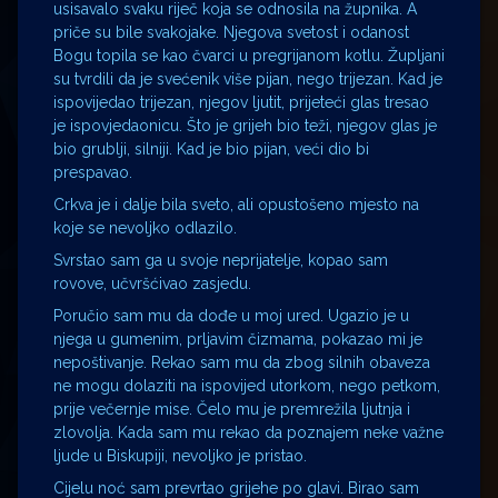
usisavalo svaku riječ koja se odnosila na župnika. A
priče su bile svakojake. Njegova svetost i odanost
Bogu topila se kao čvarci u pregrijanom kotlu. Župljani
su tvrdili da je svećenik više pijan, nego trijezan. Kad je
ispovijedao trijezan, njegov ljutit, prijeteći glas tresao
je ispovjedaonicu. Što je grijeh bio teži, njegov glas je
bio grublji, silniji. Kad je bio pijan, veći dio bi
prespavao.
Crkva je i dalje bila sveto, ali opustošeno mjesto na
koje se nevoljko odlazilo.
Svrstao sam ga u svoje neprijatelje, kopao sam
rovove, učvršćivao zasjedu.
Poručio sam mu da dođe u moj ured. Ugazio je u
njega u gumenim, prljavim čizmama, pokazao mi je
nepoštivanje. Rekao sam mu da zbog silnih obaveza
ne mogu dolaziti na ispovijed utorkom, nego petkom,
prije večernje mise. Čelo mu je premrežila ljutnja i
zlovolja. Kada sam mu rekao da poznajem neke važne
ljude u Biskupiji, nevoljko je pristao.
Cijelu noć sam prevrtao grijehe po glavi. Birao sam