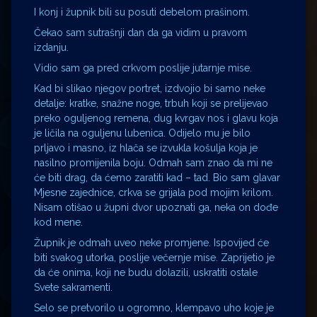
I konj i župnik bili su posuti debelom prašinom.
Čekao sam sutrašnji dan da ga vidim u pravom
izdanju.
Vidio sam ga pred crkvom poslije jutarnje mise.
Kad bi slikao njegov portret, izdvojio bi samo neke
detalje: kratke, snažne noge, trbuh koji se prelijevao
preko oguljenog remena, dug kvrgav nos i glavu koja
je ličila na oguljenu lubenica. Odijelo mu je bilo
prljavo i masno, iz hlača se izvukla košulja koja je
nasilno promijenila boju. Odmah sam znao da mi ne
će biti drag, da ćemo zaratiti kad – tad. Bio sam glavar
Mjesne zajednice, crkva se grijala pod mojim krilom.
Nisam otišao u župni dvor upoznati ga, neka on dođe
kod mene.
Župnik je odmah uveo neke promjene. Ispovijed će
biti svakog utorka, poslije večernje mise. Zaprijetio je
da će onima, koji ne budu dolazili, uskratiti ostale
Svete sakramenti.
Selo se pretvorilo u ogromno, klempavo uho koje je