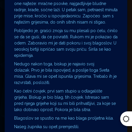
one najteže: mračne psovke, najgadljivije bludne
radnje, krađe, sočne laži. U petak sam, petnaest minuta
prije mise, kročio u ispovjedaonicu. Započeo sam s
najtežim grijesima, do onih sitnih nisam ni stigao.
Poblijedio je, grašci znoja su mu plesali po čelu, činilo
se da se guši, da će povratiti. Rukom mi je pokazao da
odem. Zaboravio mi je dati pokoru i svoj blagoslov. U
seoskoj birtiji ispričao sam svoju priču. Širila se kao
epidemija.
Nedugo nakon toga, biskup je najavio svoj
dolazak. Prvo je bila ispovijed, a poslije toga Sveta
misa. Glava mi se opet ispunila grijesima. Trebalo ih je
razvrstati, posložiti.
Kao čelni čovjek, prvi sam stupio u odlagalište
grijeha. Biskup je bio blag, tih čovjek. Istresao sam
pred njega grijehe koji su mi bili prihvatljivi, za koje se
lako dobivao oprost. Pokora je bila sitna.
Blagoslov se spustio na me kao blaga proljetna kiša.
Našeg župnika su opet premjestili.