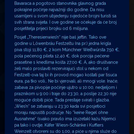
Bavaraca a pogotovo stanovnika glavnog grada
pokrajine počinje najvažniji dio godine. Da nisu
usamljeni u svom ubjeđenju svjedoče brojni turisti sa
svih strana svijeta. I ove godine se očekuje da će broj
posjetitelja prijeći brojku od 6 milijuna.
Posjet „Theresienwies’n“ nije baš jeftin. Tako ove
godine u Löwenbräu Festzeltu (na pr.) jedna krigla
piva stoji 11,80 €, 2 kom Münchner Weißwürsta 7,50 €,
pola pečenog pileta 12,40 €, dok porcija pečene
prasetine s knedlima košta 27,00 €. A, ako društvance
želi malo proslaviti rezervirajući stol u nekom od
Festzelt-ova taj bi ih provod mogao koštati par tisuća
eura, pa tko voli… Ne bi vjerovali, ali mnogi vole. Inače,
zabava za pivopije počinje ujutro u 10:00, nedjeljom i
praznikom u 9:00 i traje do 23:30, a poslije 22,30 nije
moguće dobiti piće. Tada prestaje svirati i glazba.
„Wies’n“ se zatvaraju u 23:30 kada svi posjetioci
moraju napustiti područje. No “keine Regel ohne
Ausnahme“ (svako pravilo ima izuzetak) kažu Nijemci
pa tako i ovdje, Käfer Wiesn-Schänke i Kufflers
Weinzelt otvoreni su do 1,00, a piće u njima služe do