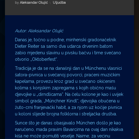
Impressum
Milenko Strižak
Kategorije:
by
Aleksandar Olujić
Uljudba
Drugi autori
Drugi autori
Matea Andrić
Autor: Aleksandar Olujić
Danas je, točno u podne, minhenski gradonačelnik
Ljiljana Lekanić-Kljaić
Dieter Reiter sa samo dva udarca drvenim batom
zabio mjedenu slavinu u pivsku bačvu i time svečano
otvorio „Oktoberfest“.
Željko Krznarić
Tradicija je da se na današnji dan u Münchenu vlasnici
šatora-pivnica u svečanoj povorci, praćeni muzičkim
Mario Lovreković
kapelama, provezu kroz grad u svečano okićenim
kolima s konjskim zapregama s kojih obično mašu
Miroslav Šantek
djevojke u „dirndlicama“. Na čelu kolone je kao i uvijek
simbol grada, „Münchner Kindl“, djevojka obučena u
žuto-crni franjevački habit, a za njom uz kočije pivnica
u koloni slijede brojna folklorna i streljačka društva.
Sunce što je danas obasjavalo München došlo je kao
naručeno, mada pravim Bavarcima na ovaj dan nikakva
kiša ne može pomutiti veselje. Naime, za većinu