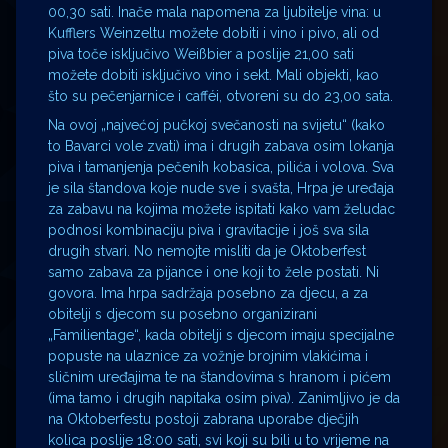
00,30 sati. Inače mala napomena za ljubitelje vina: u
Kufflers Weinzeltu možete dobiti i vino i pivo, ali od
piva toče isključivo Weißbier a poslije 21,00 sati
možete dobiti isključivo vino i sekt. Mali objekti, kao
što su pečenjarnice i cafféi, otvoreni su do 23,00 sata.
Na ovoj „najvećoj pučkoj svečanosti na svijetu“ (kako
to Bavarci vole zvati) ima i drugih zabava osim lokanja
piva i tamanjenja pečenih kobasica, pilića i volova. Sva
je sila štandova koje nude sve i svašta, Hrpa je uređaja
za zabavu na kojima možete ispitati kako vam želudac
podnosi kombinaciju piva i gravitacije i još sva sila
drugih stvari. No nemojte misliti da je Oktoberfest
samo zabava za pijance i one koji to žele postati. Ni
govora. Ima hrpa sadržaja posebno za djecu, a za
obitelji s djecom su posebno organizirani
„Familientage“, kada obitelji s djecom imaju specijalne
popuste na ulaznice za vožnje brojnim vlakićima i
sličnim uređajima te na štandovima s hranom i pićem
(ima tamo i drugih napitaka osim piva). Zanimljivo je da
na Oktoberfestu postoji zabrana uporabe dječjih
kolica poslije 18:00 sati, svi koji su bili u to vrijeme na