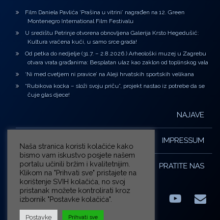
Film Daniela Pavlića ‘Prašina u vitrini’ nagrađen na 12. Green
Montenegro International Film Festivalu
U središtu Petrinje otvorena obnovljena Galerija Krsto Hegedušić:
Kultura vraćena kući, u samo srce grada!
Od petka do nedjelje (31.7. – 2.8.2026.) Arheološki muzej u Zagrebu
otvara vrata građanima: Besplatan ulaz kao zaklon od toplinskog vala
‘Ni med cvetjem ni pravice’ na Aleji hrvatskih sportskih velikana
“Rubikova kocka – složi svoju priču”, projekt nastao iz potrebe da se
čuje glas djece!
NAJAVE
IMPRESSUM
Naša stranica koristi kolačiće kako
bismo vam iskustvo posjete našem
portalu učinili bržim i kvalitetnijim.
PRATITE NAS
Klikom na "Prihvati sve" pristajete na
korištenje SVIH kolačića, no svoj
pristanak možete kontrolirati kroz
izbornik "Postavke kolačića".
Facebook
LinkedIn
YouTub
E-m
X.com
Postavke
Prihvati sve