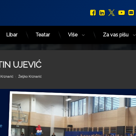
Facebook
LinkedIn
X.com
You
Libar
Teatar
Više
Za vas pišu
IN UJEVIĆ
Kategorije:
 Krznarić
Željko Krznarić
se