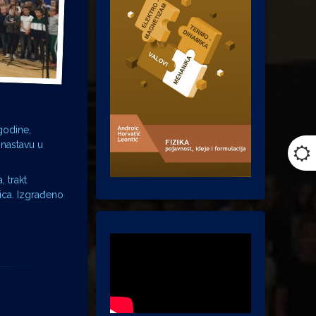
godine,
 nastavu u
 trakt
nica. Izgrađeno