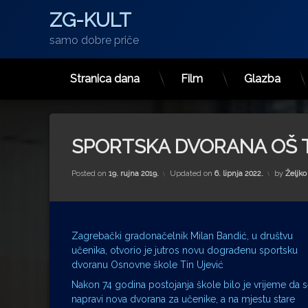
ZG-KULT
samo dobre priče
Stranica dana
Film
Glazba
Preskoči
na
sadržaj
SPORTSKA DVORANA OŠ T
Posted on
19. rujna 2019.
Updated on
6. lipnja 2022.
by
Željko
Zagrebački gradonačelnik Milan Bandić, u društvu
učenika, otvorio je jutros novu dograđenu sportsku
dvoranu Osnovne škole Tin Ujević
Nakon 74 godina postojanja škole bilo je vrijeme da 
napravi nova dvorana za učenike, a na mjestu stare