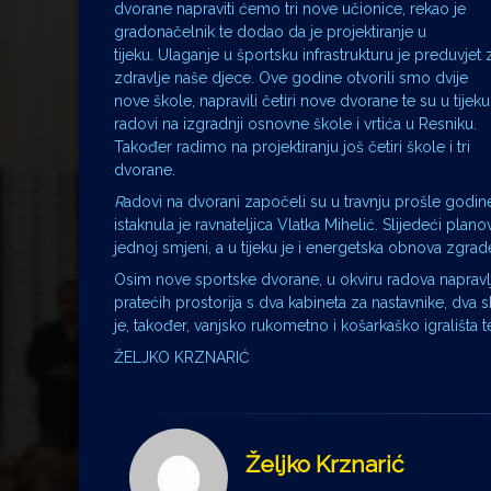
dvorane napraviti ćemo tri nove učionice, rekao je
gradonačelnik te dodao da je projektiranje u
tijeku. Ulaganje u športsku infrastrukturu je preduvjet 
zdravlje naše djece. Ove godine otvorili smo dvije
nove škole, napravili četiri nove dvorane te su u tijeku
radovi na izgradnji osnovne škole i vrtića u Resniku.
Također radimo na projektiranju još četiri škole i tri
dvorane.
R
adovi na dvorani započeli su u travnju prošle godine,
istaknula je ravnateljica Vlatka Mihelić. Slijedeći pla
jednoj smjeni, a u tijeku je i energetska obnova zgrad
Osim nove sportske dvorane, u okviru radova napravlj
pratećih prostorija s dva kabineta za nastavnike, dva 
je, također, vanjsko rukometno i košarkaško igrališta te
ŽELJKO KRZNARIĆ
Željko Krznarić