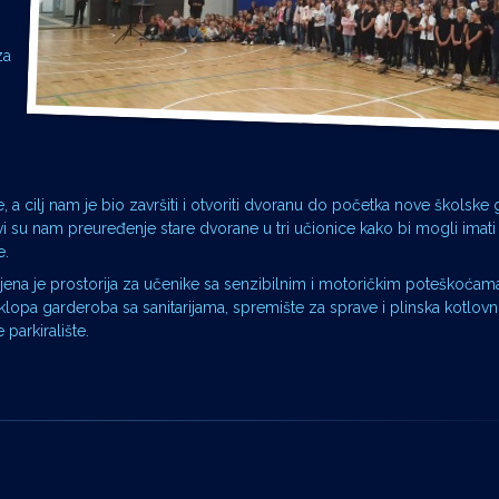
za
 a cilj nam je bio završiti i otvoriti dvoranu do početka nove školske 
novi su nam preuređenje stare dvorane u tri učionice kako bi mogli imati
e.
ena je prostorija za učenike sa senzibilnim i motoričkim poteškoćama,
sklopa garderoba sa sanitarijama, spremište za sprave i plinska kotlov
 parkiralište.