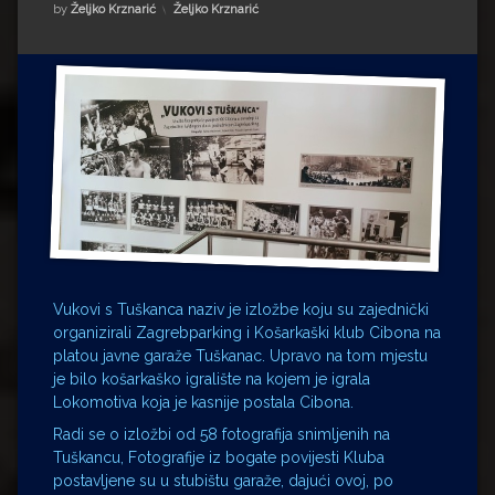
Impressum
Milenko Strižak
Kategorije:
by
Željko Krznarić
Željko Krznarić
Drugi autori
Drugi autori
Matea Andrić
Ljiljana Lekanić-Kljaić
Željko Krznarić
Mario Lovreković
Vukovi s Tuškanca naziv je izložbe koju su zajednički
Miroslav Šantek
organizirali Zagrebparking i Košarkaški klub Cibona na
platou javne garaže Tuškanac. Upravo na tom mjestu
je bilo košarkaško igralište na kojem je igrala
Lokomotiva koja je kasnije postala Cibona.
Radi se o izložbi od 58 fotografija snimljenih na
Tuškancu, Fotografije iz bogate povijesti Kluba
postavljene su u stubištu garaže, dajući ovoj, po