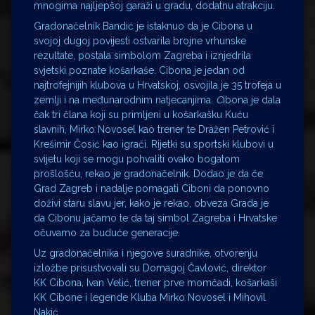
mnogima najljepšoj garaži u gradu, dodatnu atrakciju.
Gradonačelnik Bandić je istaknuo da je Cibona u
svojoj dugoj povijesti ostvarila brojne vrhunske
rezultate, postala simbolom Zagreba i iznjedrila
svjetski poznate košarkaše. Cibona je jedan od
najtrofejnijih klubova u Hrvatskoj, osvojila je 35 trofeja u
zemlji i na međunarodnim natjecanjima.
C
ibona je dala
čak tri člana koji su primljeni u košarkašku Kuću
slavnih, Mirko Novosel kao trener te Dražen Petrović i
Krešimir Čosić kao igrači. Rijetki su sportski klubovi u
svijetu koji se mogu pohvaliti ovako bogatom
prošlošću, rekao je gradonačelnik. Dodao je da će
Grad Zagreb i nadalje pomagati Ciboni da ponovno
doživi staru slavu jer, kako je rekao, obveza Grada je
da Cibonu jačamo te da taj simbol Zagreba i Hrvatske
očuvamo za buduće generacije.
Uz gradonačelnika i njegove suradnike, otvorenju
izložbe prisustvovali su Domagoj Čavlović, direktor
KK Cibona, Ivan Velić, trener prve momčadi, košarkaši
KK Cibone i legende Kluba Mirko Novosel i Mihovil
Nakić.