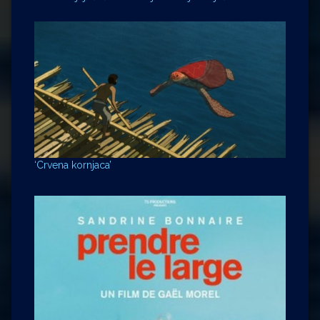
‘Crvena kornjaca’