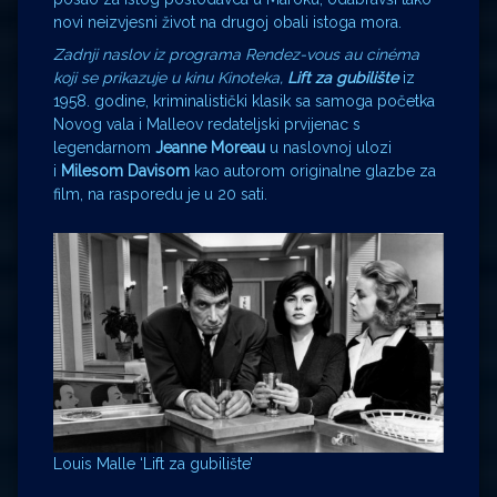
novi neizvjesni život na drugoj obali istoga mora.
Zadnji naslov iz programa Rendez-vous au cinéma
koji se prikazuje u kinu Kinoteka,
Lift za gubilište
iz
1958. godine, kriminalistički klasik sa samoga početka
Novog vala i Malleov redateljski prvijenac s
legendarnom
Jeanne Moreau
u naslovnoj ulozi
i
Milesom Davisom
kao autorom originalne glazbe za
film, na rasporedu je u 20 sati.
Louis Malle ‘Lift za gubilište’