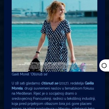
Gaël Morel ‘Otisnuti se’
U 18 sati gledamo
Otisnuti se
(2017.), redatelja
Gaëla
Morela
, drugi suvremeni naslov u tematskom fokusu
na Mediteran. Riječ je o socijalnoj drami o
sredovječnoj Francuskinji, radnici u tekstilnoj industriji,
koja pred prijetnjom otkazom bira još gore plaćeni
posao za istog poslodavca u Maroku, odabravši tako