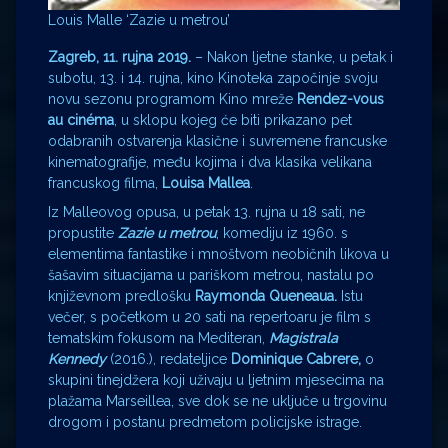
Louis Malle ‘Zazie u metrou’
Zagreb, 11. rujna 2019.
– Nakon ljetne stanke, u petak i
subotu, 13. i 14. rujna, kino Kinoteka započinje svoju
novu sezonu programom Kino mreže
Rendez-vous
au cinéma
, u sklopu kojeg će biti prikazano pet
odabranih ostvarenja klasične i suvremene francuske
kinematografije, među kojima i dva klasika velikana
francuskog filma,
Louisa Mallea
.
Iz Malleovog opusa, u petak 13. rujna u 18 sati, ne
propustite
Zazie u metrou
, komediju iz 1960. s
elementima fantastike i mnoštvom neobičnih likova u
šašavim situacijama u pariškom metrou, nastalu po
književnom predlošku
Raymonda Queneaua.
Istu
večer, s početkom u 20 sati na repertoaru je film s
tematskim fokusom na Mediteran,
Magistrala
Kennedy
(2016.), redateljice
Dominique Cabrere,
o
skupini tinejdžera koji uživaju u ljetnim mjesecima na
plažama Marseillea, sve dok se ne uključe u trgovinu
drogom i postanu predmetom policijske istrage.