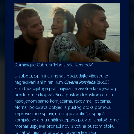
Dominique Cabrera ‘Magistrala Kennedy’
U subotu, 14. rujna u 11 sati pogledajte višestruko
nagrađivani animirani film
Crvena kornjača
(2016.)
.
Film bez dijaloga prati najvažnije životne faze jednog
brodolomca koji završi na pustom tropskom otoku
naseljenom samo kornjačama, rakovima i pticama.
Mornar pokušava pobjeći s pustog otoka pomoću
improvizirane splavi, no njegov pokušaj spriječi
kornjača koja mu uništi sklepano plovilo. Unatoč tome,
mornar uspijeva pronaći novi život na pustom otoku, i
to zahvaljujući čudnovatoj crvenoj kornjači.