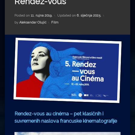
Rendez-vous
Impressum
Milenko Strižak
Drugi autori
Drugi autori
Posted on
11. rujna 2019.
Updated on
6. siječnja 2025.
Kategorije:
by
Aleksandar Olujić
Film
Matea Andrić
Ljiljana Lekanić-Kljaić
Željko Krznarić
Mario Lovreković
Miroslav Šantek
Rendez-vous au cinéma – pet klasičnih i
suvremenih naslova francuske kinematografije