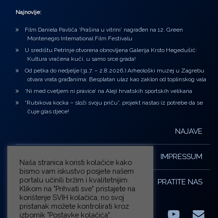
Najnovije:
Film Daniela Pavlića ‘Prašina u vitrini’ nagrađen na 12. Green
Montenegro International Film Festivalu
U središtu Petrinje otvorena obnovljena Galerija Krsto Hegedušić:
Kultura vraćena kući, u samo srce grada!
Od petka do nedjelje (31.7. – 2.8.2026.) Arheološki muzej u Zagrebu
otvara vrata građanima: Besplatan ulaz kao zaklon od toplinskog vala
‘Ni med cvetjem ni pravice’ na Aleji hrvatskih sportskih velikana
“Rubikova kocka – složi svoju priču”, projekt nastao iz potrebe da se
čuje glas djece!
NAJAVE
IMPRESSUM
Naša stranica koristi kolačiće kako
bismo vam iskustvo posjete našem
portalu učinili bržim i kvalitetnijim.
PRATITE NAS
Klikom na "Prihvati sve" pristajete na
korištenje SVIH kolačića, no svoj
pristanak možete kontrolirati kroz
izbornik "Postavke kolačića".