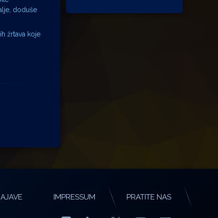
alje, doduše
h žrtava koje
AJAVE
IMPRESSUM
PRATITE NAS