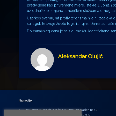
predviđene kao privremene mjere, istekle 1. lipnja 2
uz određene izmjene, američkim službama omogućava
Usprkos svemu, rat protiv terorizma nije ni izdaleka
su izgubile svoje živote toga 11. rujna. Danas su naše
Do današnjeg dana je sa sigurnošću identificirano 
Aleksandar Olujić
Najnovije:
Film Daniela Pavlića ‘Prašina u vitrini’ nagrađen na 12.
Green Montenegro International Film Festivalu