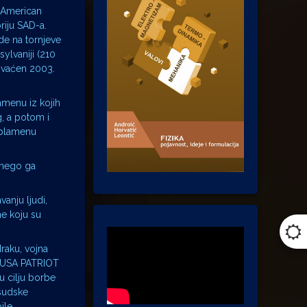
i American
oriju SAD-a.
de na tornjeve
ylvaniji (210
hvaćen 2003.
amenu iz kojih
g, a potom i
u plamenu
u nego ga
vanju ljudi,
ne koju su
Iraku, vojna
 i USA PATRIOT
u cilju borbe
 sudske
ile