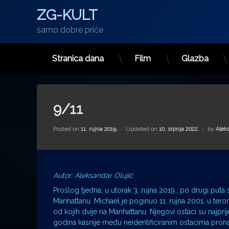
ZG-KULT
samo dobre priče
Stranica dana
Film
Glazba
Preskoči
na
sadržaj
9/11
Posted on
11. rujna 2019.
Updated on
10. srpnja 2022.
by
Alek
Autor: Aleksandar Olujić
Prošlog tjedna, u utorak 3. rujna 2019., po drugi put
Manhattanu. Michael je poginuo 11. rujna 2001. u ter
od kojih dvije na Manhattanu. Njegovi ostaci su najprij
godina kasnije među neidentificiranim ostacima pron