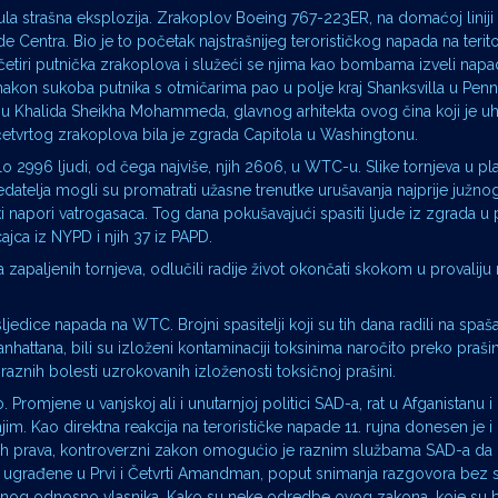
ačula strašna eksplozija. Zrakoplov Boeing 767-223ER, na domaćoj linij
ade Centra. Bio je to početak najstrašnijeg terorističkog napada na terit
 četiri putnička zrakoplova i služeći se njima kao bombama izveli napa
akon sukoba putnika s otmičarima pao u polje kraj Shanksvilla u Penns
 Khalida Sheikha Mohammeda, glavnog arhitekta ovog čina koji je u
četvrtog zrakoplova bila je zgrada Capitola u Washingtonu.
o 2996 ljudi, od čega najviše, njih 2606, u WTC-u. Slike tornjeva u pl
 gledatelja mogli su promatrati užasne trenutke urušavanja najprije južno
jski napori vatrogasaca. Tog dana pokušavajući spasiti ljude iz zgrada 
ajca iz NYPD i njih 37 iz PAPD.
a zapaljenih tornjeva, odlučili radije život okončati skokom u provalij
ljedice napada na WTC. Brojni spasitelji koji su tih dana radili na spaša
Manhattana, bili su izloženi kontaminaciji toksinima naročito preko praši
raznih bolesti uzrokovanih izloženosti toksičnoj prašini.
. Promjene u vanjskoj ali i unutarnjoj politici SAD-a, rat u Afganistanu i 
 njim. Kao direktna reakcija na terorističke napade 11. rujna donesen je
kih prava, kontroverzni zakon omogućio je raznim službama SAD-a da 
e ugrađene u Prvi i Četvrti Amandman, poput snimanja razgovora bez
čenog odnosno vlasnika. Kako su neke odredbe ovog zakona, koje su b