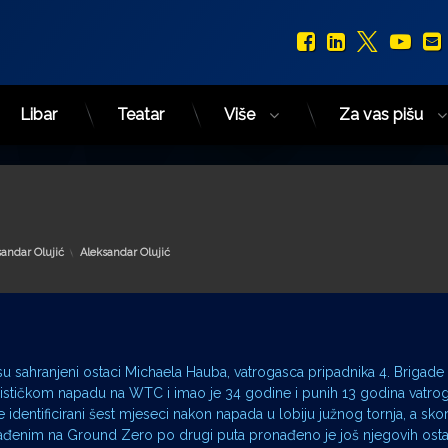
Facebook
LinkedIn
X.com
You
Libar
Teatar
Više
Za vas pišu
Kategorije:
sandar Olujić
Aleksandar Olujić
a su sahranjeni ostaci Michaela Hauba, vatrogasca pripadnika 4. Brigad
orističkom napadu na WTC i imao je 34 godine i punih 13 godina vatro
e identificirani šest mjeseci nakon napada u lobiju južnog tornja, a sk
ađenim na Ground Zero po drugi puta pronađeno je još njegovih osta