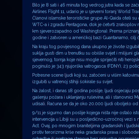
Bilo je 8 sati i 46 minuta tog vedrog jutra kada se z
Airlines Flight 11, udario je u sjeverni toranj World Tr
Članovi islamske terorističke grupe Al-Qaida oteli su
WTC-a i zgradu Pentagona, dok je četvrti zrakoplov n
km sjeverozapadno od Washingtona). Prema priznanju
godine i zatvoren u američkoj bazi Guantanamo, cilj 
Na kraju tog povijesnog dana ukupno je živote izgubil
suklja gusti dim u trenutku su obišle svijet i milijuni
sjevernog, tornja koje nisu mogle spriječiti niti hero
poginulo je 343 njujorška vatrogasca (FDNY), 23 polic
Potresne scene ljudi koji su, zatočeni u višim katovim
izgubiti u vatrenoj stihiji šokirale su svijet.
Na žalost, i danas 18 godina poslije, ljudi osjećaju pos
gašenju požara i uklanjanju ruševina, ali i stanovnici 
udisali. Računa se da je oko 20.000 ljudi oboljelo od 
9/11 je sigurno dan poslije kojega ništa nije ostalo isto
intervencija u Libiji su u posljedično-uzročnoj vezi s
Act. Ovaj, po mnogim braniteljima građanskih i ljuds
protiv terorizma krše neka građanska prava i slobod
odredbe ili pretrage stanova bez prisustva osumnji