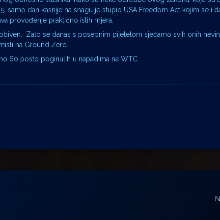
015. samo dan kasnije na snagu je stupio USA Freedom Act kojim se i d
 provođenje praktično istih mjera.
 dobiven. Zato se danas s posebnim pijetetom sjećamo svih onih nevini
 misli na Ground Zero.
samo 60 posto poginulih u napadima na WTC.
N