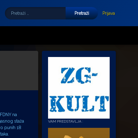
Pretraži:
Tube
E-mail
Prijava
e FDNY na
gasnog staža
VAM PREDSTAVLJA :
oro punih 18
taka.