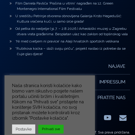
Film Daniela Pavlića ‘Prašina u vitrini’ nagrađen na 12. Green
Montenegro International Film Festivalu
U središtu Petrinje otvorena obnovljena Galerija Krsto Hegedušić:
Kultura vraćena kući, u samo srce grada!
Od petka do nedjelje (31.7. – 2.8.2026.) Arheološki muzej u Zagrebu
otvara vrata građanima: Besplatan ulaz kao zaklon od toplinskog vala
‘Ni med cvetjem ni pravice’ na Aleji hrvatskih sportskih velikana
“Rubikova kocka – složi svoju priču”, projekt nastao iz potrebe da se
čuje glas djece!
NAJAVE
IMPRESSUM
Naša stranica koristi kolačiće kako
bismo vam iskustvo posjete našem
portalu učinili bržim i kvalitetnijim.
PRATITE NAS
Klikom na "Prihvati sve" pristajete na
korištenje SVIH kolačića, no svoj
pristanak možete kontrolirati kroz
izbornik "Postavke kolačića".
Facebook
LinkedIn
YouTub
E-m
X.com
Postavke
Prihvati sve
© ZG-KULT. Sva prava pridržana.