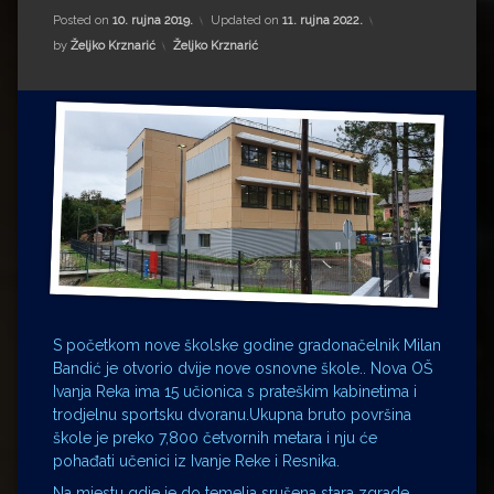
Impressum
Milenko Strižak
Posted on
10. rujna 2019.
Updated on
11. rujna 2022.
Kategorije:
by
Željko Krznarić
Željko Krznarić
Drugi autori
Drugi autori
Matea Andrić
Ljiljana Lekanić-Kljaić
Željko Krznarić
Mario Lovreković
Miroslav Šantek
S početkom nove školske godine gradonačelnik Milan
Bandić je otvorio dvije nove osnovne škole.. Nova OŠ
Ivanja Reka ima 15 učionica s prateškim kabinetima i
trodjelnu sportsku dvoranu.Ukupna bruto površina
škole je preko 7,800 četvornih metara i nju će
pohađati učenici iz Ivanje Reke i Resnika.
Na mjestu gdje je do temelja srušena stara zgrade