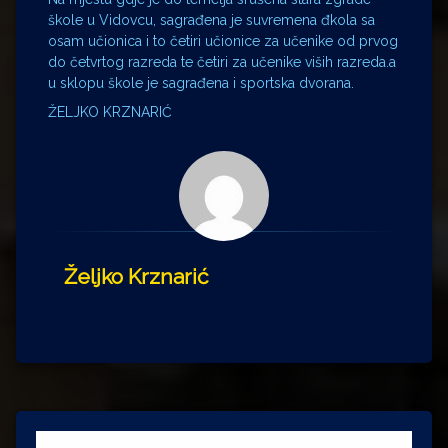
škole u Vidovcu, sagrađena je suvremena đkola sa
osam učionica i to četiri učionice za učenike od prvog
do četvrtog razreda te četiri za učenike viših razreda.a
u sklopu škole je sagrađena i sportska dvorana.
ŽELJKO KRZNARIĆ
Željko Krznarić