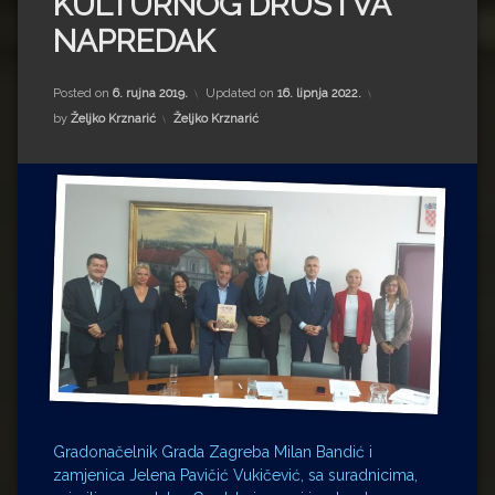
KULTURNOG DRUŠTVA
Impressum
Milenko Strižak
NAPREDAK
Drugi autori
Drugi autori
Posted on
6. rujna 2019.
Updated on
16. lipnja 2022.
Matea Andrić
Kategorije:
by
Željko Krznarić
Željko Krznarić
Ljiljana Lekanić-Kljaić
Željko Krznarić
Mario Lovreković
Miroslav Šantek
Gradonačelnik Grada Zagreba Milan Bandić i
zamjenica Jelena Pavičić Vukičević, sa suradnicima,