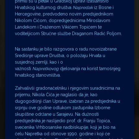
primili su u petak u Gradskoj upravi izaslanstvo
Hrvatskog kulturnog društva
Napredak
iz Bosne i
Hercegovine, predvođeno novim predsjednikom
Nikolom Čičom, dopredsjednicima Miroslavom
Landekom i Draženom Vikićem Topićem te
voditeljicom Stručne službe Draganom Radić Poljom.
Na sastanku je bilo razgovora o radu novoizabrane
Središnje uprave Društva, o položaju Hrvata u
susjednoj zemlji, kao i o
važnosti
Napretkovog
djelovanja na korist tamošnjeg
hrvatskog stanovništva.
Zahvalivši gradonačelniku i njegovim suradnicima na
prijemu, Nikola Čiča je naglasio da je, kao
dugogodišnji član Uprave, izabran za predsjednika u
srpnju ove godine odlukom zastupnika Izborne
skupštine održane u Sarajevu. Na dužnosti
predsjednika je naslijedio prof. dr. Franju Topića,
svećenika Vrhbosanske nadbiskupije, koji je bio na
čelu Napretka od obnove 1990. godine i koji će