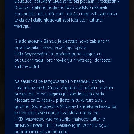
ubuduće, odlukom Skupštine, biti počasni predsjednik
Društva. Istaknuo je da će novo vodstvo nastaviti
kontinuitet rada profesora Topića i njegovih suradnika
te da će i dalje njegovati svoj identitet, kulturu i
tradiciju.
Gradonačelnik Bandić je čestitao novoizabranom
predsjedniku i novoj Središnjoj upravi
HKD
Napredak
te im poželio puno uspjeha u
budućem radu i promoviranju hrvatskog identiteta i
kulture u BiH.
Na sastanku se razgovaralo i o nastavku dobre
suradnje između Grada Zagreba i Društva u važnim
projektima, među kojima je i kandidatura grada
Mostara za Europsku prijestolnicu kulture 2024.
godine. Dopredsjednik Miroslav Landeka je kazao da
je ovo jedinstvena prilika za Mostar te da će
HKD
Napredak
, kao najstarije i najveće kulturno
društvo Hrvata u BiH, svakako igrati važnu ulogu u
pripremama za kandidaturu.