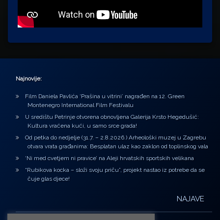
Najnovije:
Film Daniela Pavlića ‘Prašina u vitrini’ nagrađen na 12. Green
Montenegro International Film Festivalu
U središtu Petrinje otvorena obnovljena Galerija Krsto Hegedušić:
Kultura vraćena kući, u samo srce grada!
Od petka do nedjelje (31.7. – 2.8.2026.) Arheološki muzej u Zagrebu
otvara vrata građanima: Besplatan ulaz kao zaklon od toplinskog vala
‘Ni med cvetjem ni pravice’ na Aleji hrvatskih sportskih velikana
“Rubikova kocka – složi svoju priču”, projekt nastao iz potrebe da se
čuje glas djece!
NAJAVE