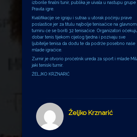
izborile finalni tunir, publika je uivala u nastupu grupe
Pravila igre.
Kvalifikacije se igraju i sutraa u utorak počinju prave
poslastice jer za titulu najbolje tenisačice na glavnom
turniru će se boriti 32 tenisačice. Organizatori očekuj
dobar tenis tijekom cijelog tjedna i pozivaju sve
ljubitelje tenisa da dođu te da podrže posebno naše
mlade igračice.
Zurnir je otvorio pročelnik ureda za sport i mlade Mi
jaki teniski turnir.
ŽELJKO KRZNARIĆ
Željko Krznarić