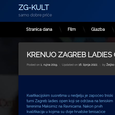
ZG-KULT
samo dobre priče
Stranica dana
Film
Glazba
Preskoči
na
sadržaj
KRENUO ZAGREB LADIES
Posted on
1. rujna 2019.
Updated on
16. lipnja 2022.
by
Željko
Kvaifikacijskim susretima u nedjelju je započeo tniski
turni Zagreb ladies open koji se održava na teniskim
terenima Maksimiz na Ravnicama. Nakon prvih
kvalifikacija u kojima su dvije hrvatske tenisačice