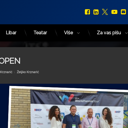
Facebook
LinkedIn
X.com
You
Libar
Teatar
Više
Za vas pišu
 OPEN
Kategorije:
 Krznarić
Željko Krznarić