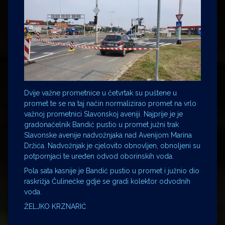
Dvije važne prometnice u četvrtak su puštene u
promet te se na taj način normalizirao promet na vrlo
važnoj prometnici Slavonskoj aveniji. Najprije je je
gradonačelnik Bandić pustio u promet južni trak
Slavonske avenije nadvožnjaka nad Avenijom Marina
Držića. Nadvožnjak je cjelovito obnovljen, obnoljeni su
potpornjaci te uređen odvod oborinskih voda.
Pola sata kasnije je Bandić pustio u promet i južnio dio
raskrižja Čulinečke gdje se gradi kolektor odvodnih
voda.
ŽELJKO KRZNARIĆ