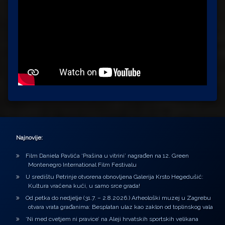
Najnovije:
Film Daniela Pavlića ‘Prašina u vitrini’ nagrađen na 12. Green
Montenegro International Film Festivalu
U središtu Petrinje otvorena obnovljena Galerija Krsto Hegedušić:
Kultura vraćena kući, u samo srce grada!
Od petka do nedjelje (31.7. – 2.8.2026.) Arheološki muzej u Zagrebu
otvara vrata građanima: Besplatan ulaz kao zaklon od toplinskog vala
‘Ni med cvetjem ni pravice’ na Aleji hrvatskih sportskih velikana