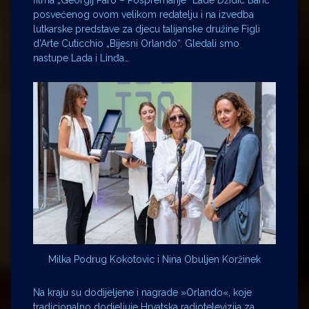
filma „Georgij Paro – Pospremanje“ Lade Džidić Barić
posvećenog ovom velikom redatelju i na izvedba
lutkarske predstave za djecu talijanske družine Figli
d’Arte Cuticchio „Bijesni Orlando“. Gledali smo
nastupe Lada i Linđa…
Milka Podrug Kokotovic i Nina Obuljen Koržinek
Na kraju su dodijeljene i nagrade »Orlando«, koje
tradicionalno dodjeljuje Hrvatska radiotelevizija za