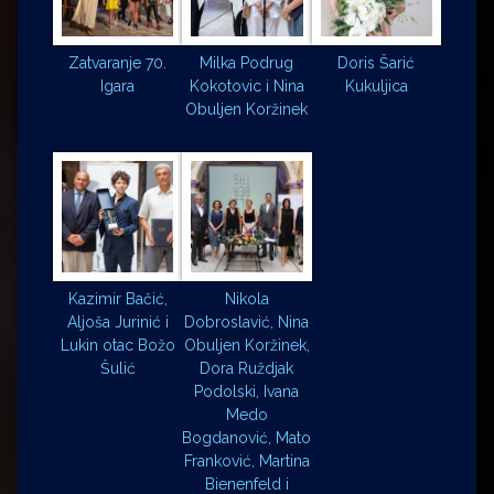
Zatvaranje 70.
Milka Podrug
Doris Šarić
Igara
Kokotovic i Nina
Kukuljica
Obuljen Koržinek
Kazimir Bačić,
Nikola
Aljoša Jurinić i
Dobroslavić, Nina
Lukin otac Božo
Obuljen Koržinek,
Šulić
Dora Ruždjak
Podolski, Ivana
Medo
Bogdanović, Mato
Franković, Martina
Bienenfeld i