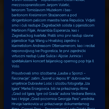
mezzosopranisticom Janjom Vuletić,
tenorom Tomislavom Mužekom i bas-
baritonom Krešimirom Stražancem a pod
dirigentskom palicom maestra Ivana Repušića. Vidjeli
smo i čuli nastupe Zagrebačkih solista s pijanisticom
Martinom Filjak, Ansambla Esperanza, kao i
Zagrebačkog kvarteta. Pratili smo prvi nastup slavne
pijanistice Yuja Wang u Hrvatskoj zajedno s
klarinetistom Andreasom Ottensamerom, kao i recital
neponovljivog Ive Pogorelića, te prvi zajednički
virtuozni nastup Luke Šulića i Aljoše Jurinića i
spektakularni koncert talijanskog opernog pop trija Il
Volo.
Prisustvovali smo izložbama „Lauba u Sponzi –
Fascinacije“, zatim „Susret u depou III“ dubrovačke
umjetnice Dubravke Lošić i izložbu fotografija „Iza
Igara“ Marka Ercegovića, bili na prikazivanju filma
„Grad od Igara, Igre od Grada“ autora Vedrana Benića,
kao i knjige „Grad-pozornica Georgija Para“ urednika
Hrvoja Ivankovića uz prikazivanje dokumentarnog