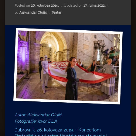
Impressum
Milenko Strižak
Posted on
26. kolovoza 2019.
Updated on
17. rujna 2022.
Kategorije:
by
Aleksandar Olujić
Teatar
Drugi autori
Drugi autori
Matea Andrić
Ljiljana Lekanić-Kljaić
Željko Krznarić
Mario Lovreković
Miroslav Šantek
Autor: Aleksandar Olujić
Fotografije: izvor DLJI
Dubrovnik, 26. kolovoza 2019. – Koncertom