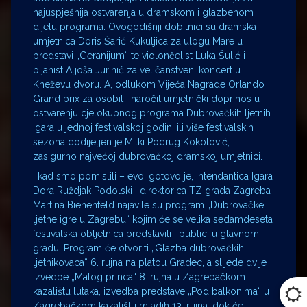
najuspješnija ostvarenja u dramskom i glazbenom
dijelu programa. Ovogodišnji dobitnici su dramska
umjetnica Doris Šarić Kukuljica za ulogu Mare u
predstavi „Geranijum“ te violončelist Luka Šulić i
pijanist Aljoša Jurinić za veličanstveni koncert u
Kneževu dvoru. A, odlukom Vijeća Nagrade Orlando
Grand prix za osobit i naročit umjetnički doprinos u
ostvarenju cjelokupnog programa Dubrovačkih ljetnih
igara u jednoj festivalskoj godini ili više festivalskih
sezona dodijeljen je Milki Podrug Kokotović,
zasigurno najvećoj dubrovačkoj dramskoj umjetnici.
I kad smo pomislili – evo, gotovo je, Intendantica Igara
Dora Ruždjak Podolski i direktorica TZ grada Zagreba
Martina Bienenfeld najavile su program „Dubrovačke
ljetne igre u Zagrebu“ kojim će se velika sedamdeseta
festivalska obljetnica predstaviti i publici u glavnom
gradu. Program će otvoriti „Glazba dubrovačkih
ljetnikovaca“ 6. rujna na platou Gradec, a slijede dvije
izvedbe „Malog princa“ 8. rujna u Zagrebačkom
kazalištu lutaka, izvedba predstave „Pod balkonima“ u
Zagrebačkom kazalištu mladih 13. rujna, dok će