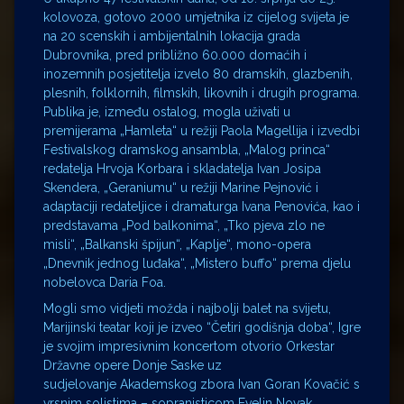
kolovoza, gotovo 2000 umjetnika iz cijelog svijeta je
na 20 scenskih i ambijentalnih lokacija grada
Dubrovnika, pred približno 60.000 domaćih i
inozemnih posjetitelja izvelo 80 dramskih, glazbenih,
plesnih, folklornih, filmskih, likovnih i drugih programa.
Publika je, između ostalog, mogla uživati u
premijerama „Hamleta“ u režiji Paola Magellija i izvedbi
Festivalskog dramskog ansambla, „Malog princa“
redatelja Hrvoja Korbara i skladatelja Ivan Josipa
Skendera, „Geraniumu“ u režiji Marine Pejnović i
adaptaciji redateljice i dramaturga Ivana Penovića, kao i
predstavama „Pod balkonima“, „Tko pjeva zlo ne
misli“, „Balkanski špijun“, „Kaplje“, mono-opera
„Dnevnik jednog luđaka“, „Mistero buffo“ prema djelu
nobelovca Daria Foa.
Mogli smo vidjeti možda i najbolji balet na svijetu,
Marijinski teatar koji je izveo “Četiri godišnja doba“, Igre
je svojim impresivnim koncertom otvorio Orkestar
Državne opere Donje Saske uz
sudjelovanje Akademskog zbora Ivan Goran Kovačić s
vrsnim solistima – sopranisticom Evelin Novak,