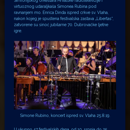
Simfonijskog orkestara Hrvatske radiotelevizije i
virtuoznog udaraljkaša Simonea Rubina pod
ravnanjem mo. Enrica Dinda ispred crkve sv. Vlaha,
nakon kojeg je spuštena festivalska zastava „Libertas“,
zatvorene su sinoć jubilarne 70. Dubrovačke ljetne
igre.
Simone Rubino, koncert ispred sv. Vlaha 25.8.19.
U ukupno 47 festivalskih dana, od 10. srpnja do 25.