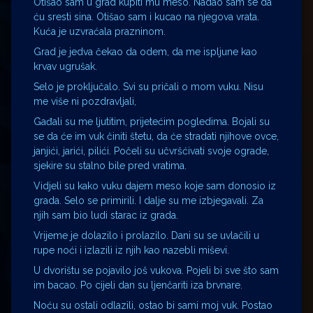
Otišao sam u grad kupiti mu meso. Nadao sam se da
ću sresti sina. Otišao sam i kucao na njegova vrata.
Kuća je uzvraćala prazninom.
Grad je jedva čekao da odem, da me ispljune kao
krvav ugrušak.
Selo je proključalo. Svi su pričali o mom vuku. Nisu
me više ni pozdravljali,
Gađali su me ljutitim, prijetećim pogledima. Bojali su
se da će im vuk činiti štetu, da će stradati njihove ovce,
janjići, jarići, pilići. Počeli su učvršćivati svoje ograde,
sjekire su stalno bile pred vratima.
Vidjeli su kako vuku dajem meso koje sam donosio iz
grada. Selo se primirili. I dalje su me izbjegavali. Za
njih sam bio ludi starac iz grada.
Vrijeme je dolazilo i prolazilo. Dani su se uvlačili u
rupe noći i izlazili iz njih kao nazebli miševi.
U dvorištu se pojavilo još vukova. Pojeli bi sve što sam
im bacao. Po cijeli dan su ljenčariti iza brvnare.
Noću su ostali odlazili, ostao bi sami moj vuk. Postao