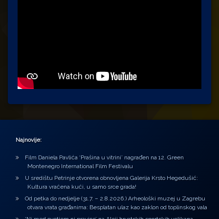
Najnovije:
Film Daniela Pavlića ‘Prašina u vitrini’ nagrađen na 12. Green
Montenegro International Film Festivalu
U središtu Petrinje otvorena obnovljena Galerija Krsto Hegedušić:
Kultura vraćena kući, u samo srce grada!
Od petka do nedjelje (31.7. – 2.8.2026.) Arheološki muzej u Zagrebu
otvara vrata građanima: Besplatan ulaz kao zaklon od toplinskog vala