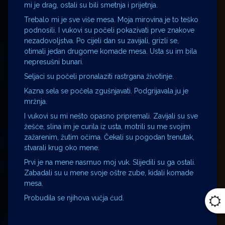
mi je drag, ostali su bili smetnja i prijetnja.
Trebalo mi je sve više mesa. Moja mirovina je to teško
podnosili. I vukovi su počeli pokazivati prve znakove
nezadovoljstva. Po cijeli dan su zavijali, grizli se,
otimali jedan drugome komade mesa. Usta su im bila
nepresušni bunari.
Seljaci su počeli pronalaziti rastrgana životinje.
Kazna sela se počela zgušnjavati. Podgrijavala ju je
mržnja.
I vukovi su mi nešto opasno pripremali. Zavijali su sve
žešće, slina im je curila iz usta, motrili su me svojim
zažarenim, žutim očima. Čekali su pogodan trenutak,
stvarali krug oko mene.
Prvi je na mene nasrnuo moj vuk. Slijedili su ga ostali.
Zabadali su u mene svoje oštre zube, kidali komade
mesa.
Probudila se njihova vučja ćud.