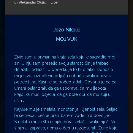
Impressum
Milenko Strižak
Kategorije:
by
Aleksandar Olujić
Libar
Drugi autori
Drugi autori
Matea Andrić
Jozo Nikolić
MOJ VUK
Ljiljana Lekanić-Kljaić
Živio sam u brvnari na kraju sela koju je sagradio moj
Željko Krznarić
sin. U nju sam preselio svoju starost. Sin je trebao
dolaziti i odlaziti. U početku je to bilo tako. Donosio
Mario Lovreković
mi je svoju iznošenu odjeću i obuću, svakodnevne
potrepštine. Kasnije se počeo jadati. Govorio je da ga
Miroslav Šantek
umara oštar zrak, da ga usporava, da mu ljepota
krajolika muči osjetila, da ga bole oči, da mu zuji u
ušima.
Najviše mu je smetala monotonija i lijenost sela. Seljaci
bi se trebali češće prati, barem vode ima dovoljno.
Smetalo mu je što iz njih mora izvlačiti svaku riječ, što
s njima, zapravo, nema o čemu razgovarati. Žene koje