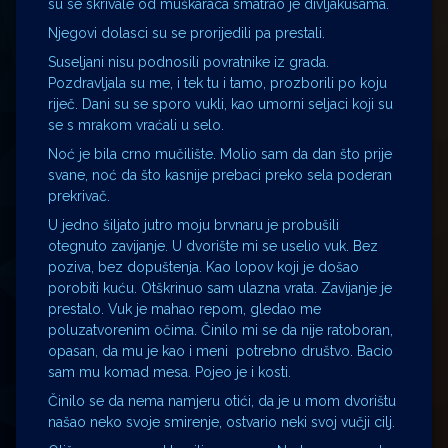
su se skrivale od muškaraca smatrao je divljakušama.
Njegovi dolasci su se prorijedili pa prestali.
Suseljani nisu podnosili povratnike iz grada.
Pozdravljala su me, i tek tu i tamo, prozborili po koju
riječ. Dani su se sporo vukli, kao umorni seljaci koji su
se s mrakom vraćali u selo.
Noć je bila crno mučilište. Molio sam da dan što prije
svane, noć da što kasnije prebaci preko sela poderan
prekrivač.
U jedno šiljato jutro moju brvnaru je probušili
otegnuto zavijanje. U dvorište mi se uselio vuk. Bez
poziva, bez dopuštenja. Kao lopov koji je došao
porobiti kuću. Otškrinuo sam ulazna vrata. Zavijanje je
prestalo. Vuk je mahao repom, gledao me
poluzatvorenim očima. Činilo mi se da nije ratoboran,
opasan, da mu je kao i meni potrebno društvo. Bacio
sam mu komad mesa. Pojeo je i kosti.
Činilo se da nema namjeru otići, da je u mom dvorištu
našao neko svoje smirenje, ostvario neki svoj vučji cilj.