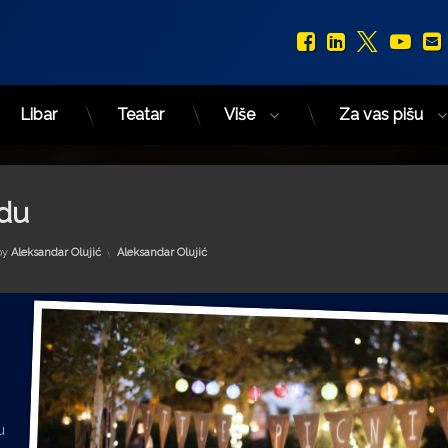
Facebook
LinkedIn
X.com
You
Libar
Teatar
Više
Za vas pišu
adu
Kategorije:
by
Aleksandar Olujić
Aleksandar Olujić
u