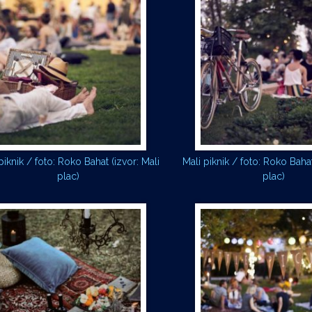
piknik / foto: Roko Bahat (izvor: Mali
Mali piknik / foto: Roko Bahat
plac)
plac)