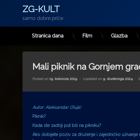
ZG-KULT
samo dobre priče
Stranica dana
Film
Glazba
Preskoči
na
sadržaj
Mali piknik na Gornjem gr
Posted on
19. kolovoza 2019.
Updated on
9. studenoga 2024.
Autor: Aleksandar Olujić
Piknik?
Kada ste zadnji put bili na pikniku?
Ako dobijete poziv za druženje i zajedničko uživanje 