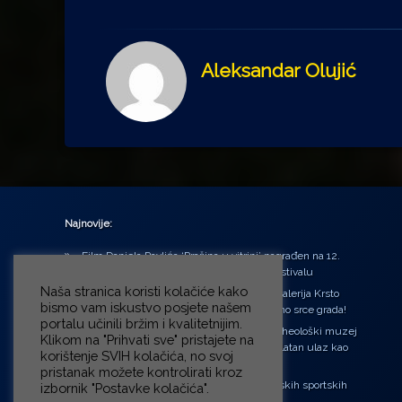
Aleksandar Olujić
Najnovije:
Film Daniela Pavlića ‘Prašina u vitrini’ nagrađen na 12.
Green Montenegro International Film Festivalu
Naša stranica koristi kolačiće kako
U središtu Petrinje otvorena obnovljena Galerija Krsto
bismo vam iskustvo posjete našem
Hegedušić: Kultura vraćena kući, u samo srce grada!
portalu učinili bržim i kvalitetnijim.
Od petka do nedjelje (31.7. – 2.8.2026.) Arheološki muzej
Klikom na "Prihvati sve" pristajete na
u Zagrebu otvara vrata građanima: Besplatan ulaz kao
korištenje SVIH kolačića, no svoj
zaklon od toplinskog vala
pristanak možete kontrolirati kroz
‘Ni med cvetjem ni pravice’ na Aleji hrvatskih sportskih
izbornik "Postavke kolačića".
velikana