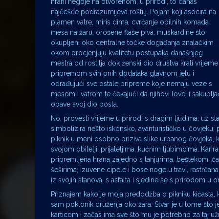
hrani negdje na otvorenom, u prirodi, to danas
najčešće podrazumijeva roštilj. Pojam koji asocira na
plamen vatre, miris dima, cvrčanje obilnih komada
mesa na žaru, orošene flaše piva, muškardine što
okupljeni oko centralne točke događanja znalačkim
okom procjenjuju kvalitetu postupaka današnjeg
meštra od roštilja dok ženski dio društva krati vrijeme
pripremom svih onih dodataka glavnom jelu i
odrađujući sve ostale pripreme koje nemaju veze s
mesom i vatrom te čekajući da njihovi lovci i sakuplja
obave svoj dio posla.
No, provesti vrijeme u prirodi s dragim ljudima, uz sla
simbolizira nešto iskonsko, avanturističko u čovjeku, 
piknik u meni osobno priziva slike urbanog čovjeka,
svojom obitelji, prijateljima, kućnim ljubimcima. Karir
pripremljena hrana zajedno s tanjurima, beštekom, čaš
šeširima, izuvene cipele i bose noge u travi, rastrča
iz svojih stanova, s asfalta i sjedine se s prirodom u
Priznajem kako je moja predodžba o pikniku kičasta, k
sam poklonik druženja oko žara. Stvar je u tome što je
karticom i začas ima sve što mu je potrebno za taj už