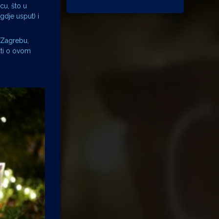
cu, što u
gdje usput) i
u Zagrebu,
nati o ovom