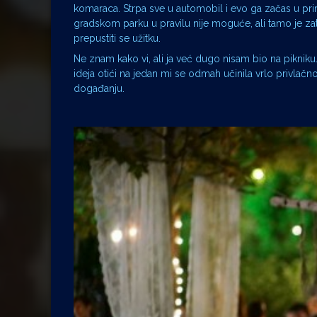
komaraca. Strpa sve u automobil i evo ga začas u pri
gradskom parku u pravilu nije moguće, ali tamo je zat
prepustiti se užitku.
Ne znam kako vi, ali ja već dugo nisam bio na pikniku
ideja otići na jedan mi se odmah učinila vrlo privlačn
događanju.