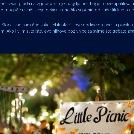
rodi izvan grada na zgodnom mjestu gdje bez brige može upaliti vatri
o moguće izvući svoju dekicu i ono što si ponio od kuće (ili kupio ne
. Stoga, kad sam čuo kako „Mali plac“ i ove godine organizira piknik 
om. Ako i vi mislite isto, evo njihove pozivnice sa svime što trebate z