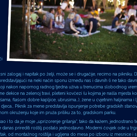
či
sni zalogaj i napitak po želji, može se i drugačije, recimo na pikniku. D
predstavljajući na neki način sponu između nas i davnih (i ne tako davn
 koji nakon napornog radnog tjedna uživa u trenucima slobodnog vre
ane dekice na zelenoj travi, pleteni kovčezi (u kojima je našla mjesta 
ama, flašom dobre kapljice, ubrusima…), žene u cvjetnim haljinama i l
na djeca… Piknik za mene predstavlja ispunjenje potrebe gradskih stano
 onom okruženju koje im pruža priliku za to, gradskom parku.
ao i to da je moje „uprizorenje grilanja“, tako da kažem, jednostrano t
 danas prirediti roštilj postalo jednostavno. Moderni čovjek ode u trg
itak, od montažnog roštilja i ugljena do mesa po izboru iz mesnice i s