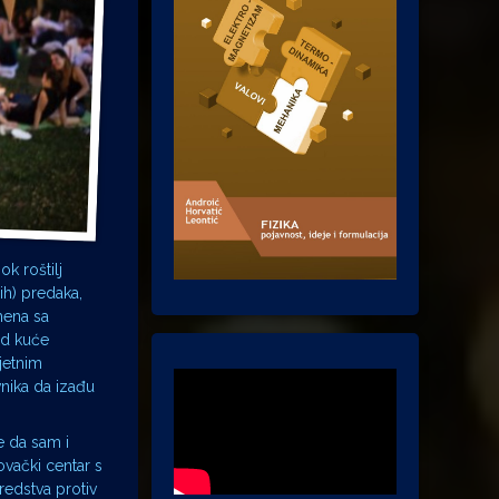
ok roštilj
ih) predaka,
mena sa
kod kuće
jetnim
vnika da izađu
e da sam i
ovački centar s
redstva protiv