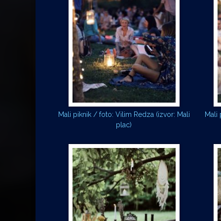
Mali piknik / foto: Vilim Redza (izvor: Mali
Mali 
plac)