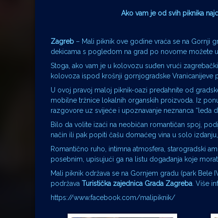
Ako vam je od svih piknika najdr
Zagreb
– Mali piknik ove godine vraća se na Gornji g
dekicama s pogledom na grad po novome možete uži
Stoga, ako vam je u kolovozu suđen vrući zagrebački asf
kolovoza ispod krošnji gornjogradske Vranicanijeve 
U ovoj pravoj maloj piknik-oazi predahnite od grads
mobilne tržnice lokalnih organskih proizvoda. Iz po
razgovore uz svijeće i upoznavanje neznanca “leđa d
Bilo da volite izaći na neobičan romantičan spoj, podije
način ili pak popiti čašu domaćeg vina u solo izdanju
Romantično ruho, intimna atmosfera, starogradski ambije
posebnim, upisujući ga na listu događanja koje morat
Mali piknik održava se na Gornjem gradu (park Bele IV
podržava
Turistička zajednica Grada Zagreba
. Više i
https://www.facebook.com/malipiknik/