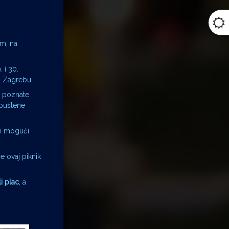
om, na
 i 30.
u Zagrebu.
, poznate
opuštene
pši mogući
e ovaj piknik
i plac
, a