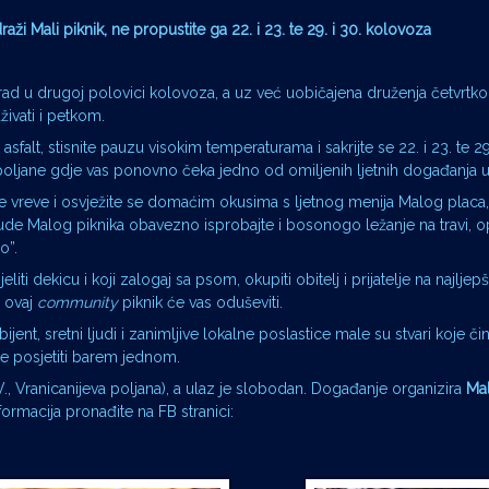
aži Mali piknik, ne propustite ga 22. i 23. te 29. i 30. kolovoza
rad u drugoj polovici kolovoza, a uz već uobičajena druženja četvrtk
vati i petkom.
alt, stisnite pauzu visokim temperaturama i sakrijte se 22. i 23. te 29.
poljane gdje vas ponovno čeka jedno od omiljenih ljetnih događanja 
ke vreve i osvježite se domaćim okusima s ljetnog menija Malog placa
nude Malog piknika obavezno isprobajte i bosonogo ležanje na travi, 
o”.
liti dekicu i koji zalogaj sa psom, okupiti obitelj i prijatelje na najlje
, ovaj
community
piknik će vas oduševiti.
nt, sretni ljudi i zanimljive lokalne poslastice male su stvari koje čin
e posjetiti barem jednom.
., Vranicanijeva poljana), a ulaz je slobodan. Događanje organizira
Mal
nformacija pronađite na FB stranici: