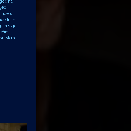
 godina“.
ježi
stupe u
ncertnim
em svijeta i
dećim
onijskim