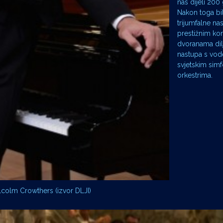
nas dijeli 200
Nakon toga bil
trijumfalne na
prestižnim ko
dvoranama dilj
nastupa s vo
svjetskim simf
orkestrima.
lcolm Crowthers (izvor DLJI)