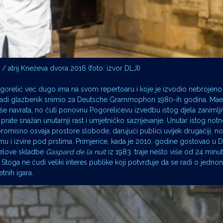
 / atrij Kneževa dvora 2016 (foto: izvor DLJI)
gorelić već dugo ima na svom repertoaru i koje je izvodio nebrojeno 
 mladi glazbenik snimio za Deutsche Grammophon 1980-ih godina. Mae
 više navrata, no čuti ponovnu Pogorelićevu izvedbu istog djela zanimljiv
o prate snažan unutarnji rast i umjetničko sazrijevanje. Unutar istog not
misno osvaja prostore slobode, darujući publici uvijek drugačiji, n
u i izvire pod prstima. Primjerice, kada je 2010. godine gostovao u Du
velove skladbe
Gaspard de la nuit
iz 1983. traje nešto više od 24 minu
 Stoga ne čudi veliki interes publike koji potvrđuje da se radi o jedn
tnih igara.