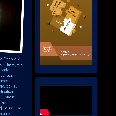
e. Pogorelić
tiri desetljeća
tvario
stignuća
jena od
čara, dok su
ti diljem
uli status
ekivanih
ja, a jednako
ajevima