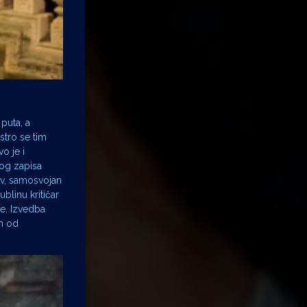
puta, a
stro se tim
o je i
nog zapisa
ov, samosvojan
blinu kritičar
te. Izvedba
om od